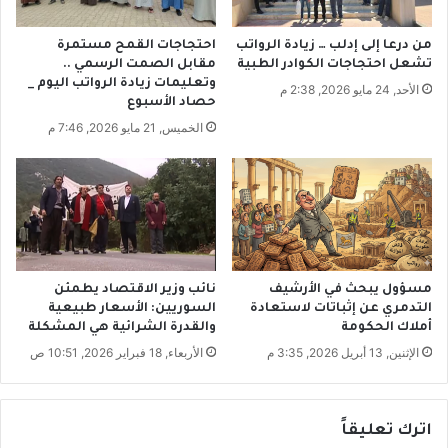
ب
ز
ا
ي
من درعا إلى إدلب … زيادة الرواتب
احتجاجات القمح مستمرة
ن
ن
تشعل احتجاجات الكوادر الطبية
مقابل الصمت الرسمي ..
ي
ا
وتعليمات زيادة الرواتب اليوم _
الأحد, 24 مايو 2026, 2:38 م
ة
حصاد الأسبوع
ل
م
م
الخميس, 21 مايو 2026, 7:46 م
ن
س
س
ت
و
خ
ر
د
ي
م
ا
ل
ل
مسؤول يبحث في الأرشيف
نائب وزير الاقتصاد يطمئن
م
التدمري عن إثباتات لاستعادة
السوريين: الأسعار طبيعية
ر
أملاك الحكومة
والقدرة الشرائية هي المشكلة
ك
الإثنين, 13 أبريل 2026, 3:35 م
الأربعاء, 18 فبراير 2026, 10:51 ص
ب
ا
ت
اترك تعليقاً