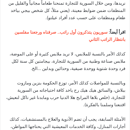
نريدها، ومن خلال السورية للتجارة تمنحنا طعاماً مجانياً والقليل من
المنظفات ضمن ضوابط معينة، (يعني مثلاً، كل شخص بيجي بياخد
طعام ومنظفات على حسب عدد أفراد عيلتو).
اقرأ أيضاً:
سوريون يتذكرون أول راتب.. صرفناه ورجعنا مفلسين
بانتظار الراتب الثاني
كذلك الأمر بالنسبة للملابس، لا نريد ملابس كثيرة أو على الموضة،
ملابس صناعة وطنية من السورية للتجارة، بيجامتين كل سنة لكل
فرد وحدة شتوية ووحدة صيفية، وحذائين وبدلين …الخ.
وبالنسبة للمواصلات كذلك الأمر، توزع الحكومة بنزين ومازوت
ببلاش، والسائق هيك هيك رح ياخد كافة احتياجاته من السورية
للتجارة، (خلص بلاها المرابح هلا الدنيا حرب ومابدنا غير ناكل لنعيش،
اقتنعنا وسلمنا بالفكرة).
الأمثلة السابقة، يجب أن تضم الأدوية والعلاج بالمستشفيات، كذلك
أجارات المنازل، وكافة الخدمات المعيشية التي يحتاجها المواطن،