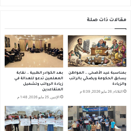
د
ي
ا
ص
د
ن
ش
مقالات ذات صلة
ع
ت
ج
ا
ه
ءً
ا
.
ز
.
اُ
و
ي
إ
و
ج
ف
بمناسبة عيد الأضحى .. المواطن
بعد الكوادر الطبية .. نقابة
ل
ر
يسابق الحكومة ويضحّي بالراتب
المعلمين تدعو للعدالة في
ا
5
والزيادة
زيادة الرواتب وتشميل
ء
0
المتقاعدين
الثلاثاء, 26 مايو 2026, 6:39 م
ع
%
الإثنين, 25 مايو 2026, 1:48 م
ا
م
ئ
ن
ل
ا
ة
ل
أ
ب
ل
ن