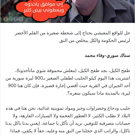
حل للواقع المعيشي يحتاج إلى شخطة صغيرة من القلم الأخضر
لرئيس الحكومة والكل بيخلص من النق
سناك سوري-وفاء محمد
طفح الكيل، بجد طفح الكيل، (معلش محموقة شوي ماتأخذونا)،
اشتريت هذا اليوم كيلو الحليب لطفلي الصغير بـ900 ليرة سورية من
أحد الجيران في القرية حيث أقضي إجازة قصيرة، فإن كان هنا 900
ليرة، بالمدينة ماذا سيكون سعره؟.
حليب ودجاج وخضراوات وخبز ومواد تموينية غذائية، نحن هنا في هذه
البلاد لا نطلب الكثير، لا العطور الفخمة ولا السيارات الفارهة، ولا
حسابات مصرفية للتوفير، نريد أن نأكل يا جماعة، (يعني بدنا ناكل بدنا
ناكل)، والراتب الذي خجلنا من النق منه وعليه، حقاً لا يكفي، فماذا