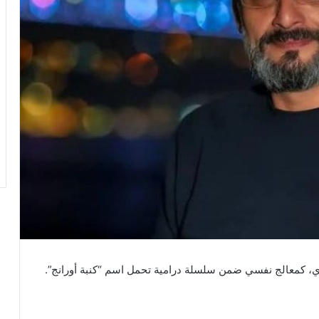
ال شموط” مهمة علاج 14 ممثل سوري، كمعالج نفسي ضمن سلسلة درامية تحمل اسم “كنبة أورانج”.