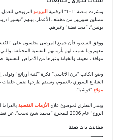
سناك سوري _ متابعات
ونشرت منصة “1+1” الرقمية
البرومو
الترويجي للعمل، 
ممثلين سوريين من مختلف الأعمار، بينهم “تيسير ادري
يونس”، “مجد فضة” وغيرهم.
ووفق الفيديو، فأن جميع المرضى يجلسون على “الكنبة 
معهم وما تسبب لهم بأزماتهم النفسية المختلفة. والتي
مواقف معينة، والخيانة وغيرها من الأمراض النفسية
وضع الكاتب “يزن الأتاسي” فكرة “كنبة أورانج” وتولى
الشارع السوري بالعموم، وسيتم طرحها ضمن حلقات درا
موقع
“فوشيا”.
ويندر التطرق لموضوع علاج
الأزمات النفسية
بالدراما 
الروح” عام 2006 للمخرج “محمد شيخ نجيب”. عن قضية مشابهة.
مقالات ذات صلة