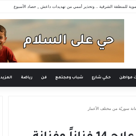
وية للمنطقة الشرقية .. وتحذير أممي من تهديدات داعش _ حصاد الأسبوع
ت مواطن
حكي شارع
شباب ومجتمع
فن
رياضة
المزيد