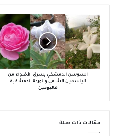
ا
ل
س
و
س
ن
ا
ل
د
م
السوسن الدمشقي يسرق الأضواء من
ش
الياسمين الشامي والوردة الدمشقية
ق
هاليومين
ي
ي
س
ر
ق
مقالات ذات صلة
ا
ل