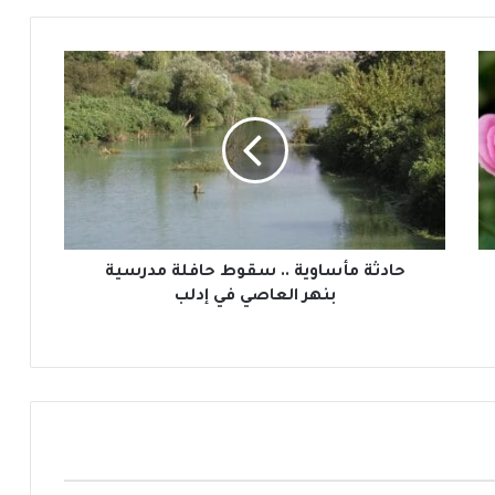
ح
ا
د
ث
ة
م
أ
س
ا
و
حادثة مأساوية .. سقوط حافلة مدرسية
ي
بنهر العاصي في إدلب
ة
.
.
س
ق
و
ط
ح