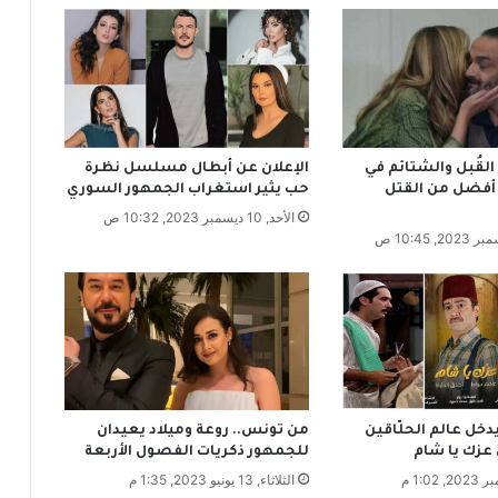
ا
ف
ل
ة
م
د
ر
لقُبل والشتائم في
الإعلان عن أبطال مسلسل نظرة
س
فضل من القتل
حب يثير استغراب الجمهور السوري
ي
الأحد, 10 ديسمبر 2023, 10:32 ص
ة
ب
ن
ه
ر
ا
ل
ع
ا
ص
خل عالم الحلّاقين
من تونس.. روعة وميلاد يعيدان
ي
زك يا شام
للجمهور ذكريات الفصول الأربعة
ف
الثلاثاء, 13 يونيو 2023, 1:35 م