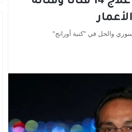
جلال شموط يتولى علاج 14 فناناً وفنانة
لأعمار
وري والحل في "كنبة أورانج"