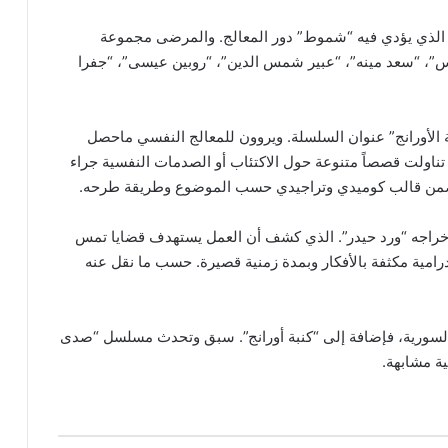
الذي يؤدي فيه “شموط” دور المعالج. والمرضى مجموعة
س”، “سعد مينه”، “عبير شمس الدين”، “روبين عيسى”، “جفرا
الأورانج” عنوان السلسلة. ويروون للمعالج النفسي ماحصل
 تناولت قصصاً متنوعة حول الاكتئاب أو الصدمات النفسية جراء
. ضمن قالب كوميدي وتراجيدي حسب الموضوع وطريقة طرحه.
 إخراجه “ورد حيدر”. الذي كشف أن العمل يستهدف قضايا تمس
مية مكثفة بالأفكار وبمدة زمنية قصيرة. حسب ما نقل عنه
السورية، فإضافة إلى “كنبة أورانج”. سبق وتحدث مسلسل “صدى