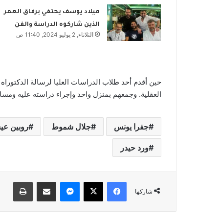
ميلاد يوسف يحتفي برفاق العمر
الذين شاركوه الدراسة والفن
الثلاثاء, 2 يوليو 2024, 11:40 ص
العقلية. وجمعهم بمنزل واحد وإجراء دراسته عليه وم
جفرا يونس
جلال شموط
روبين ع
ورد حيدر
فيسبوك
‫X
ماسنجر
مشاركة عبر البريد
طباعة
شاركها