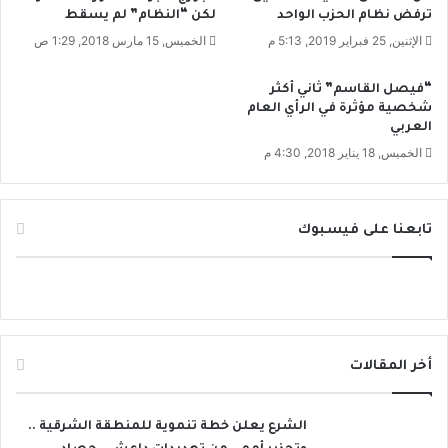
ه
ي
ترفض نظام الحزب الواحد
لكن “النظام” لم يسقط
.
ا
الإثنين, 25 فبراير 2019, 5:13 م
الخميس, 15 مارس 2018, 1:29 ص
.
أ
.
و
“فيصل القاسم” ثاني أكثر
ر
ل
شخصية مؤثرة في الرأي العام
ح
د
العربي
ت
و
الخميس, 18 يناير 2018, 4:30 م
ز
ل
ع
ة
ل
ت
و
د
تابعنا على فيسبوك
ا
ع
ب
و
ع
ل
د
ر
ي
ف
ن
ض
أخر المقالات
ه
ي
م
الشرع يعلن خطة تنموية للمنطقة الشرقية ..
ن