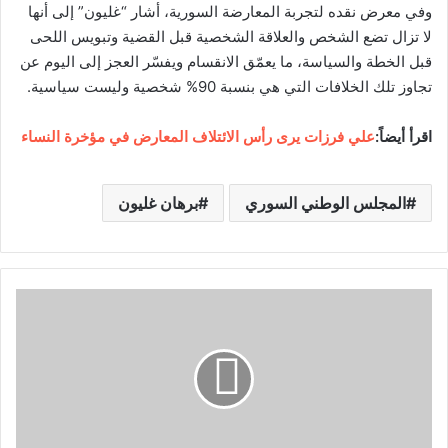
وفي معرض نقده لتجربة المعارضة السورية، أشار “غليون” إلى أنها
لا تزال تضع الشخص والعلاقة الشخصية قبل القضية وتبويس اللحى
قبل الخطة والسياسة، ما يعمّق الانقسام ويفسّر العجز إلى اليوم عن
تجاوز تلك الخلافات التي هي بنسبة 90% شخصية وليست سياسية.
اقرأ أيضاً:
علي فرزات يرى رأس الائتلاف المعارض في مؤخرة النساء
المجلس الوطني السوري
برهان غليون
ن
ا
د
ي
ن
ا
ل
ر