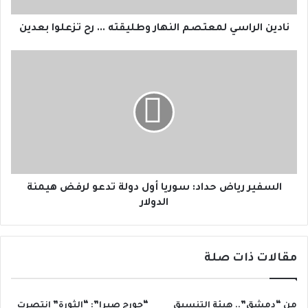
ا
س
نادين الراسي لمعتصم النهار وطليقته ... رح تزعلوا بعدين
ي
ل
ا
م
ل
ع
س
ت
ف
ص
ي
م
ر
ا
ر
ل
ي
ن
ا
ه
ض
السفير رياض حداد: سوريا أول دولة تدعو لرفض هيمنة
ا
ح
الدولار
ر
د
و
ا
ط
د
مقالات ذات صلة
ل
:
ي
س
ق
و
ت
ر
من “دمشق”.. هيئة التنسيق
“جورج صبرا”: “الثورة” انتصرت