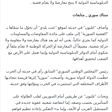
الدبلوماسية الدولية لا ينتج معارضةً ولا يقدّم قضية .
سناك سوري _ متابعات
وأضاف “غليون” في حديثه لموقع “عنب بلدي” أن تحوّل ما سمّاها بـ
“القضية السورية” إلى ملف على مائدة المفاوضات والمساومات
الدولية كما يجري حالياً، يعني أنه لم يعد هناك معارضة ولا مقاومة ولا
حركة شعبية، مضيفاً أن المعارضة أو الحركة الوطنية لا تقدّم ملفاً أو
شكوى أمام الدوائر الدبلوماسية الدولية وإنما تعمل على الأرض مع
الشعب لتحقيق أهدافها.
رئيس “المجلس الوطني السوري” السابق رأى في حديثه أن الحرب
حطّمت الدولة كدولة سورية، وأصبحت “سوريا” إثرها فريسة تتجاذبها
الأطراف المختلفة التي استثمرت في الحرب وموّلتها وفق حديثه.
وتحدّث “غليون” عن طريقين أمام السوريين لقلب الطاولة على
المتآمرين بحسب وصفه، إما انتفاضة شعبية عفوية جديدة في
المستقبل القريب أو الأبعد، وإما بدء التفكير بإعادة تنظيم قواهم