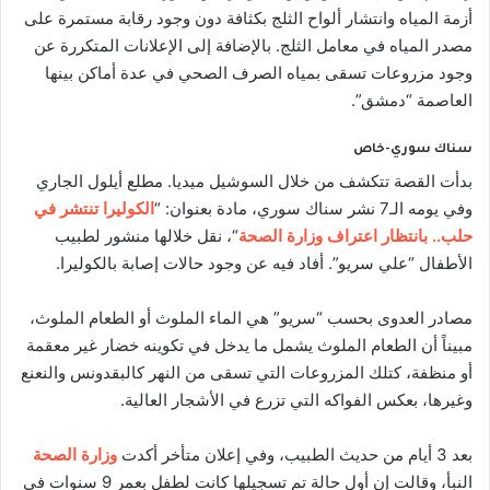
أزمة المياه وانتشار ألواح الثلج بكثافة دون وجود رقابة مستمرة على
مصدر المياه في معامل الثلج. بالإضافة إلى الإعلانات المتكررة عن
وجود مزروعات تسقى بمياه الصرف الصحي في عدة أماكن بينها
العاصمة “دمشق”.
سناك سوري-خاص
بدأت القصة تتكشف من خلال السوشيل ميديا. مطلع أيلول الجاري
وفي يومه الـ7 نشر سناك سوري، مادة بعنوان: “
الكوليرا تنتشر في
حلب.. بانتظار اعتراف وزارة الصحة
“، نقل خلالها منشور لطبيب
الأطفال “علي سريو”. أفاد فيه عن وجود حالات إصابة بالكوليرا.
مصادر العدوى بحسب “سريو” هي الماء الملوث أو الطعام الملوث،
مبيناً أن الطعام الملوث يشمل ما يدخل في تكوينه خضار غير معقمة
أو منظفة، كتلك المزروعات التي تسقى من النهر كالبقدونس والنعنع
وغيرها، بعكس الفواكه التي تزرع في الأشجار العالية.
بعد 3 أيام من حديث الطبيب، وفي إعلان متأخر أكدت
وزارة الصحة
النبأ، وقالت إن أول حالة تم تسجيلها كانت لطفل بعمر 9 سنوات في