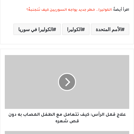
اقرأ أيضاً:
الكوليرا.. خطر جديد يواجه السوريين كيف نَتجنبهُ؟
الأمم المتحدة
الكوليرا
الكوليرا في سوريا
ع
ل
ا
ج
ق
م
ل
ا
ل
ر
علاج قمل الرأس: كيف تتعامل مع الطفل المصاب به دون
أ
قص شعره
س
: