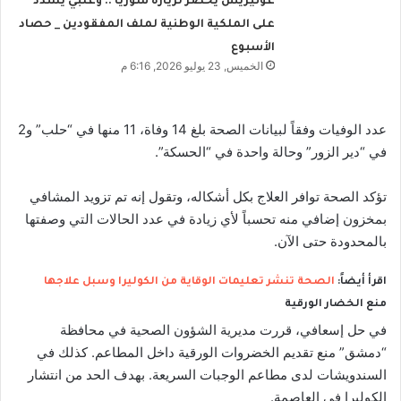
غوتيريش يحضّر لزيارة سوريا .. وعلبي يشدّد
على الملكية الوطنية لملف المفقودين _ حصاد
الأسبوع
الخميس, 23 يوليو 2026, 6:16 م
عدد الوفيات وفقاً لبيانات الصحة بلغ 14 وفاة، 11 منها في “حلب” و2
في “دير الزور” وحالة واحدة في “الحسكة”.
تؤكد الصحة توافر العلاج بكل أشكاله، وتقول إنه تم تزويد المشافي
بمخزون إضافي منه تحسباً لأي زيادة في عدد الحالات التي وصفتها
بالمحدودة حتى الآن.
اقرأ أيضاً:
الصحة تنشر تعليمات الوقاية من الكوليرا وسبل علاجها
منع الخضار الورقية
في حل إسعافي، قررت مديرية الشؤون الصحية في محافظة
“دمشق” منع تقديم الخضروات الورقية داخل المطاعم. كذلك في
السندويشات لدى مطاعم الوجبات السريعة. بهدف الحد من انتشار
الكوليرا في العاصمة.