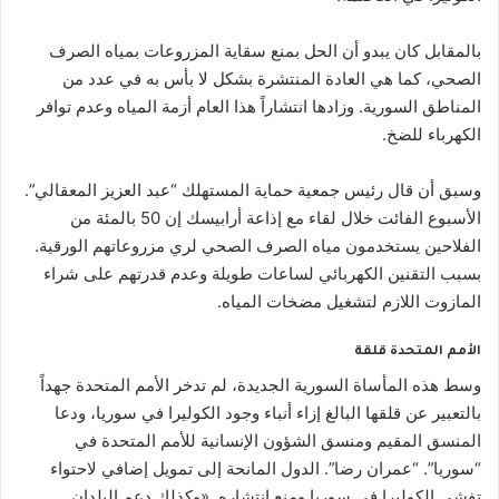
بالمقابل كان يبدو أن الحل بمنع سقاية المزروعات بمياه الصرف
الصحي، كما هي العادة المنتشرة بشكل لا بأس به في عدد من
المناطق السورية. وزادها انتشاراً هذا العام أزمة المياه وعدم توافر
الكهرباء للضخ.
وسبق أن قال رئيس جمعية حماية المستهلك “عبد العزيز المعقالي”.
الأسبوع الفائت خلال لقاء مع إذاعة أرابيسك إن 50 بالمئة من
الفلاحين يستخدمون مياه الصرف الصحي لري مزروعاتهم الورقية.
بسبب التقنين الكهربائي لساعات طويلة وعدم قدرتهم على شراء
المازوت اللازم لتشغيل مضخات المياه.
الأمم المتحدة قلقة
وسط هذه المأساة السورية الجديدة، لم تدخر الأمم المتحدة جهداً
بالتعبير عن قلقها البالغ إزاء أنباء وجود الكوليرا في سوريا، ودعا
المنسق المقيم ومنسق الشؤون الإنسانية للأمم المتحدة في
“سوريا”. “عمران رضا”. الدول المانحة إلى تمويل إضافي لاحتواء
تفشي الكوليرا في سوريا ومنع انتشاره. «وكذلك دعم البلدان