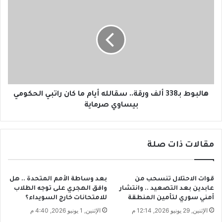
ه
ك
ا
ي
ل
ف
ب
ت
و
ت
ط
ع
ب
ا
ـ
م
3
ل
3
هالبوط بـ338 ألف ورقة.. سقالله أيام ما كان راتبي الحكومي
م
8
بيساوي صرماية
ع
أ
ا
ل
ل
ف
ط
مقالات ذات صلة
و
ف
ر
ل
ق
ا
ة
قوات الاحتلال تنسحب من
بعد وساطة الأمم المتحدة .. هل
ل
.
عابدين بعد التصعيد .. وانتشار
وافق الهجري على توجه الطلاب
م
.
أمني سوري لتأمين المنطقة
للامتحانات خارج السويداء؟
ص
س
الإثنين, 29 يونيو 2026, 12:14 م
الإثنين, 1 يونيو 2026, 4:40 م
ا
ق