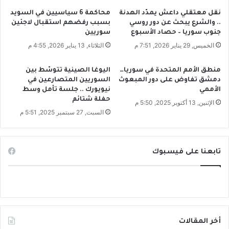
ب
ا
نقل معتقلي داعش يمدّد الهدنة
محاكمة 6 سياسيين في السويد
ب
ل
.. والشرع يبحث عن دور روسي
بسبب رفضهم استقبال لاجئين
ه
ل
جنوب سوريا – حصاد الأسبوع
سوريين
د
ه
الخميس, 29 يناير 2026, 7:51 م
الثلاثاء, 13 يناير 2026, 4:55 م
و
أ
ن
ي
ق
منطق الأمم المتحدة في سوريا…
اليوغا الصينية تتوسّط بين
ا
دمشق تفاوض على دور المبعوث
السوريين المتصارعين في
ص
م
الأممي
نيويورك .. جلسة تأمل وسط
ش
م
حفلة شتائم
ع
الإثنين, 13 أكتوبر 2025, 5:50 م
ا
السبت, 27 سبتمبر 2025, 5:51 م
ر
ك
ه
ا
ن
ر
تابعنا على فيسبوك
ا
ت
ب
ي
ا
ل
ح
أخر المقالات