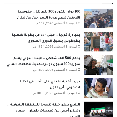
ك
و
100 دولار للفرد و300 للعائلة .. مفوضية
م
ي
اللاجئين تدعم عودة السوريين من لبنان
السبت, 8 أغسطس 2026, 1:19 م
ب
ي
س
بمبادرة فردية .. ميني var في بطولة شعبية
ا
بطرطوس يسبق الدوري السوري
و
السبت, 8 أغسطس 2026, 11:54 ص
ي
ص
يدعم 500 ألف شخص .. البنك الدولي يمنح
ر
سوريا 100 مليون دولار لتحديث قطاعها المالي
م
السبت, 8 أغسطس 2026, 11:02 ص
ا
ي
دورية أمنية تعتدي على شاب في قطنا ..
ة
اتهموني بأني فلول
السبت, 8 أغسطس 2026, 10:53 ص
الشرع يعلن خطة تنموية للمنطقة الشرقية ..
وتحذير أممي من تهديدات داعش _ حصاد