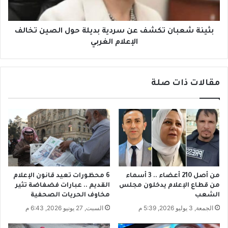
ن
ب
ا
ا
ل
ن
بثينة شعبان تكشف عن سردية بديلة حول الصين تخالف
م
ت
الإعلام الغربي
س
ك
ت
ش
ق
ف
ي
مقالات ذات صلة
ع
ل
ن
ي
س
ن
ر
ف
د
ي
ي
ا
ة
ل
ب
د
د
من أصل 210 أعضاء .. 3 أسماء
6 محظورات تعيد قانون الإعلام
و
ي
من قطاع الإعلام يدخلون مجلس
القديم .. عبارات فضفاضة تثير
ر
ل
الشعب
مخاوف الحريات الصحفية
ي
ة
الجمعة, 3 يوليو 2026, 5:39 م
السبت, 27 يونيو 2026, 6:43 م
ا
ح
ل
و