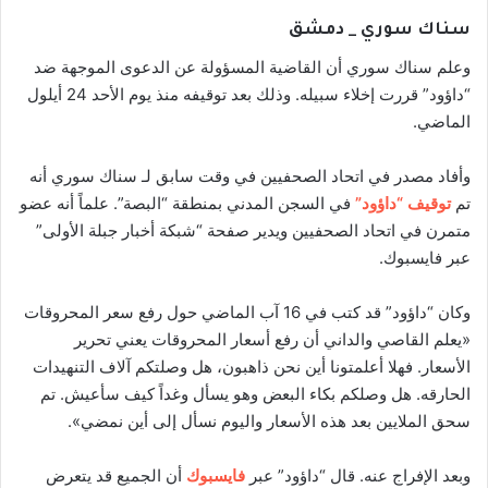
سناك سوري _ دمشق
وعلم سناك سوري أن القاضية المسؤولة عن الدعوى الموجهة ضد
“داؤود” قررت إخلاء سبيله. وذلك بعد توقيفه منذ يوم الأحد 24 أيلول
الماضي.
وأفاد مصدر في اتحاد الصحفيين في وقت سابق لـ سناك سوري أنه
تم
توقيف “داؤود”
في السجن المدني بمنطقة “البصة”. علماً أنه عضو
متمرن في اتحاد الصحفيين ويدير صفحة “شبكة أخبار جبلة الأولى”
عبر فايسبوك.
وكان “داؤود” قد كتب في 16 آب الماضي حول رفع سعر المحروقات
«يعلم القاصي والداني أن رفع أسعار المحروقات يعني تحرير
الأسعار. فهلا أعلمتونا أين نحن ذاهبون، هل وصلتكم آلاف التنهيدات
الحارقه. هل وصلكم بكاء البعض وهو يسأل وغداً كيف سأعيش. تم
سحق الملايين بعد هذه الأسعار واليوم نسأل إلى أين نمضي».
وبعد الإفراج عنه. قال “داؤود” عبر
فايسبوك
أن الجميع قد يتعرض