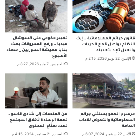
س
ل
و
ا
ر
ل
ي
ص
ل
ي
ك
ن
تغيير حكومي على السوشال
قانون جرائم المعلوماتية .. إرث
ر
ت
ميديا .. ورفع المحروقات يهدّد
النظام يواصل قمع الحريات
ة
خ
بقايا معيشة السوريين _ حصاد
والعدل تعِد بتعديله
ا
ا
الأسبوع
الإثنين, 22 يونيو 2026, 2:15 م
ل
ل
الخميس, 7 مايو 2026, 8:27 م
ق
ف
د
ا
م
ل
إ
ع
ل
ا
مرسوم العفو يستثني جرائم
من المنصات إلى شادي قاسو ..
م
المعلوماتية والتعرض للآداب
تهمة الإساءة لأخلاق المجتمع
ا
العامة
تهدد صنّاع المحتوى
ل
الأحد, 22 سبتمبر 2024, 6:07 م
السبت, 21 سبتمبر 2024, 4:15 م
غ