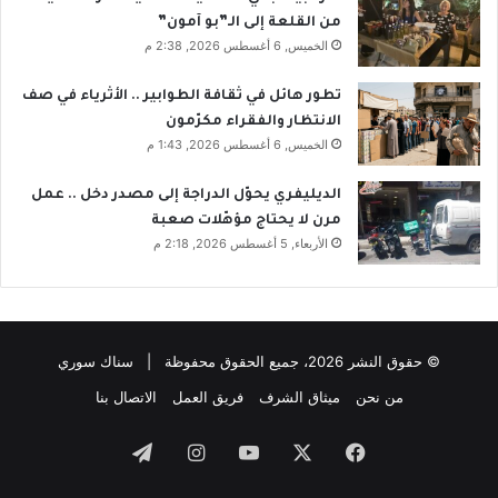
من القلعة إلى الـ”بو آمون”
الخميس, 6 أغسطس 2026, 2:38 م
تطور هائل في ثقافة الطوابير .. الأثرياء في صف
الانتظار والفقراء مكرّمون
الخميس, 6 أغسطس 2026, 1:43 م
الديليفري يحوّل الدراجة إلى مصدر دخل .. عمل
مرن لا يحتاج مؤهّلات صعبة
الأربعاء, 5 أغسطس 2026, 2:18 م
© حقوق النشر 2026، جميع الحقوق محفوظة | سناك سوري
من نحن
ميثاق الشرف
فريق العمل
الاتصال بنا
فيسبوك
‫X
‫YouTube
انستقرام
تيلقرام