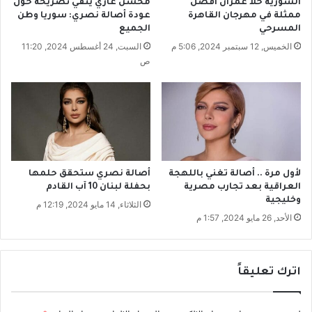
السوريّة حلا عمران أفضل
محسن غازي ينفي تصريحه حول
ي
ط
ممثلة في مهرجان القاهرة
عودة أصالة نصري: سوريا وطن
ة
ي
المسرحي
الجميع
ن
الخميس, 12 سبتمبر 2024, 5:06 م
السبت, 24 أغسطس 2024, 11:20
ص
لأول مرة .. أصالة تغني باللهجة
أصالة نصري ستحقق حلمها
العراقية بعد تجارب مصرية
بحفلة لبنان 10 آب القادم
وخليجية
الثلاثاء, 14 مايو 2024, 12:19 م
الأحد, 26 مايو 2024, 1:57 م
اترك تعليقاً