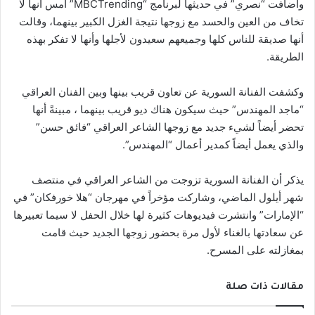
وأضافت “نصري” في حديثها لبرنامج “MBCTrending” أمس أنها لا
تخاف من العين والحسد مع زوجها نتيجة الغزل الكبير بينهما، وقالت
أنها صديقة للناس كلها وجميعهم سعيدون لأجلها وأنها لا تفكر بهذه
الطريقة.
وكشفت الفنانة السورية عن تعاون قريب بينها وبين الفنان العراقي
“ماجد المهندس” حيث سيكون هناك ديو قريب بينهما ، مبينةً أنها
تحضر أيضاً لشيء جديد مع زوجها الشاعر العراقي “فائق حسن”
والذي يعمل أيضاً كمدير أعمال “المهندس”.
يذكر أن الفنانة السورية تزوجت من الشاعر العراقي في منتصف
شهر أيلول الماضي، وشاركت مؤخراً في مهرجان “هلا خورفكان” في
“الإمارات” وانتشرت فيديوهات كثيرة لها خلال الحفل لا سيما تعبيرها
عن سعادتها بالغناء لأول مرة بحضور زوجها الجديد حيث قامت
بمغازلته على المسرح.
مقالات ذات صلة