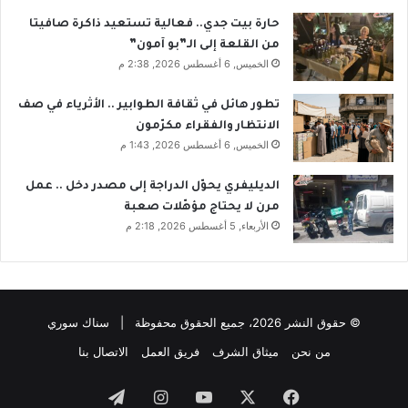
حارة بيت جدي.. فعالية تستعيد ذاكرة صافيتا
من القلعة إلى الـ”بو آمون”
الخميس, 6 أغسطس 2026, 2:38 م
تطور هائل في ثقافة الطوابير .. الأثرياء في صف
الانتظار والفقراء مكرّمون
الخميس, 6 أغسطس 2026, 1:43 م
الديليفري يحوّل الدراجة إلى مصدر دخل .. عمل
مرن لا يحتاج مؤهّلات صعبة
الأربعاء, 5 أغسطس 2026, 2:18 م
© حقوق النشر 2026، جميع الحقوق محفوظة | سناك سوري
من نحن
ميثاق الشرف
فريق العمل
الاتصال بنا
فيسبوك
‫X
‫YouTube
انستقرام
تيلقرام