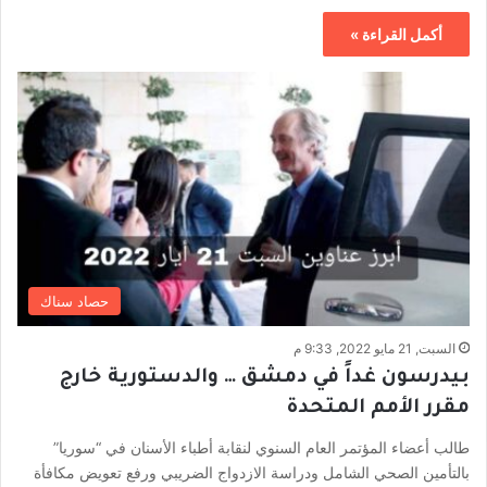
أكمل القراءة »
حصاد سناك
السبت, 21 مايو 2022, 9:33 م
بيدرسون غداً في دمشق … والدستورية خارج
مقرر الأمم المتحدة
طالب أعضاء المؤتمر العام السنوي لنقابة أطباء الأسنان في “سوريا”
بالتأمين الصحي الشامل ودراسة الازدواج الضريبي ورفع تعويض مكافأة