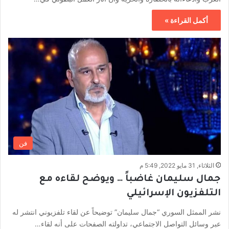
أكمل القراءة »
فن
الثلاثاء, 31 مايو 2022, 5:49 م
جمال سليمان غاضباً … ويوضح لقاءه مع
التلفزيون الإسرائيلي
نشر الممثل السوري “جمال سليمان” توضيحاً عن لقاء تلفزيوني انتشر له
عبر وسائل التواصل الاجتماعي، تداولته الصفحات على أنه لقاء…