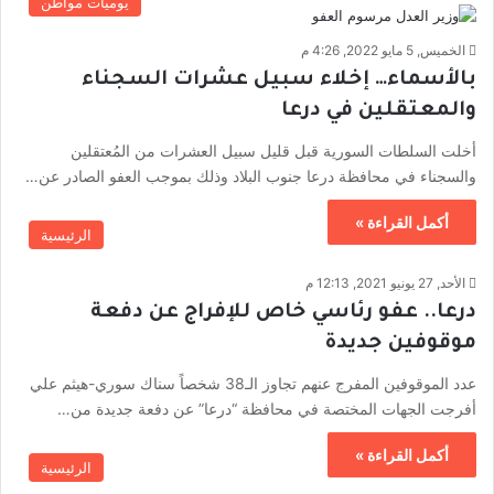
يوميات مواطن
الخميس, 5 مايو 2022, 4:26 م
بالأسماء… إخلاء سبيل عشرات السجناء
والمعتقلين في درعا
أخلت السلطات السورية قبل قليل سبيل العشرات من المُعتقلين
والسجناء في محافظة درعا جنوب البلاد وذلك بموجب العفو الصادر عن…
أكمل القراءة »
الرئيسية
الأحد, 27 يونيو 2021, 12:13 م
درعا.. عفو رئاسي خاص للإفراج عن دفعة
موقوفين جديدة
عدد الموقوفين المفرج عنهم تجاوز الـ38 شخصاً سناك سوري-هيثم علي
أفرجت الجهات المختصة في محافظة “درعا” عن دفعة جديدة من…
أكمل القراءة »
الرئيسية