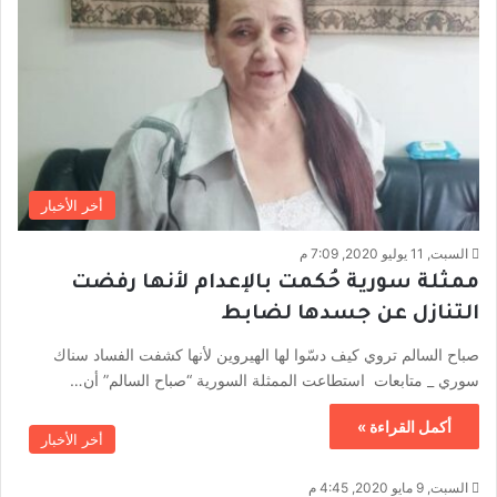
أخر الأخبار
السبت, 11 يوليو 2020, 7:09 م
ممثلة سورية حُكمت بالإعدام لأنها رفضت
التنازل عن جسدها لضابط
صباح السالم تروي كيف دسّوا لها الهيروين لأنها كشفت الفساد سناك
سوري _ متابعات استطاعت الممثلة السورية “صباح السالم” أن…
أكمل القراءة »
أخر الأخبار
السبت, 9 مايو 2020, 4:45 م