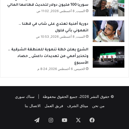
سوريا 100 مليون دولار لتحديث قطاعها المالي
السبت, 8 أغسطس 2026, 11:02 ص
دورية أمنية تعتدي على شاب في قطنا ..
اتهموني بأني فلول
السبت, 8 أغسطس 2026, 10:53 ص
الشرع يعلن خطة تنموية للمنطقة الشرقية ..
وتحذير أممي من تهديدات داعش _ حصاد
الأسبوع
الخميس, 6 أغسطس 2026, 8:24 م
© حقوق النشر 2026، جميع الحقوق محفوظة | سناك سوري
من نحن
ميثاق الشرف
فريق العمل
الاتصال بنا
فيسبوك
‫X
‫YouTube
انستقرام
تيلقرام