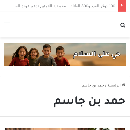
بمبادرة فردية .. ميني var في بطولة شعبية بطرطوس يسبق الدوري السوري
بحث عن
الق
الرئيسية
/
حمد بن جاسم
حمد بن جاسم