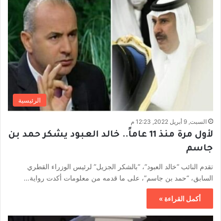
الرئيسية
السبت, 9 أبريل 2022, 12:23 م
لأول مرة منذ 11 عاماً.. خالد العبود يشكر حمد بن
جاسم
تقدم النائب “خالد العبود”، “بالشكر الجزيل” لرئيس الوزراء القطري
السابق، “حمد بن جاسم”، على ما قدمه من معلومات أكدت رواية…
أكمل القراءة »