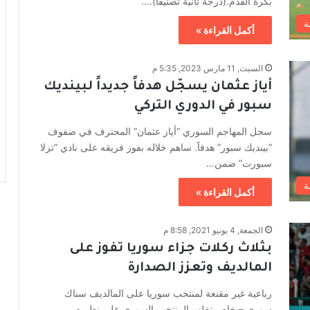
بكرة القدم.(درجة ثانية تصنيفاً).…
ة
أكمل القراءة »
السبت, 11 مارس 2023, 5:35 م
أياز عثمان يسجّل هدفاً جديداً لبينديك
سبور في الدوري التركي
سجل المهاجم السوري “أياز عثمان” المحترف في صفوف
“بينديك سبور” هدفاََ. ساهم خلاله بفوز فريقه على نادي “تزلا
سبورت” ضمن…
ة
أكمل القراءة »
الجمعة, 4 يونيو 2021, 8:58 م
بثلاث ركلات جزاء سوريا تفوز على
المالديف وتعزز الصدارة
رباعية غير مقنعة لمنتخب سوريا على المالديف سناك
سوري – خاص تغلب المنتخب السوري على نظيره