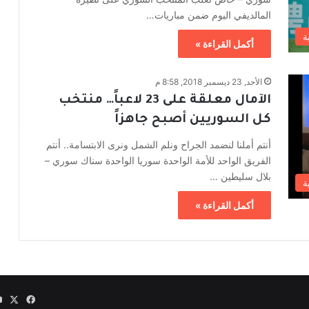
المالديفي اليوم ضمن مباريات…
ة
أكمل القراءة »
الأحد, 23 ديسمبر 2018, 8:58 م
الآمال معلقة على 23 لاعباً… منتخب
كل السوريين أصبح جاهزاً
أنتم أملنا لنضمد الجراح ونلم الشمل ونرى الابتسامة.. أنتم
الفريق الواحد للأمة الواحدة سوريا الواحدة سناك سوري –
بلال سليطين …
ة
أكمل القراءة »
‫X
فيسبوك