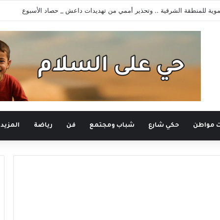
وية للمنطقة الشرقية .. وتحذير أممي من تهديدات داعش _ حصاد الأسبوع
ت مواطن
حكي شارع
شباب ومجتمع
فن
رياضة
المزيد