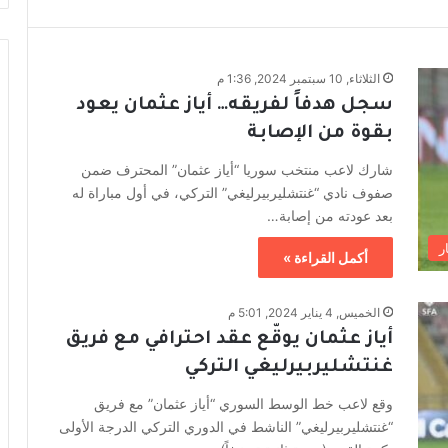
الثلاثاء, 10 سبتمبر 2024, 1:36 م
سجل هدفاً لفريقه… أياز عثمان يعود
بقوة من الإصابة
شارك لاعب منتخب سوريا “أياز عثمان” المحترف ضمن
صفوف نادي “غنتشليربيرليغي” التركي، في أول مباراة له
بعد عودته من إصابة…
ر
أكمل القراءة »
الخميس, 4 يناير 2024, 5:01 م
أياز عثمان يوقّع عقد احترافي مع فريق
غنتشليربيرليغي التركي
وقع لاعب خط الوسط السوري “أياز عثمان” مع فريق
“غنتشليربيرليغي” الناشط في الدوري التركي الدرجة الأولى