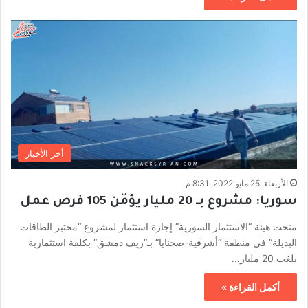
أخر الأخبار
الأربعاء, 25 مايو 2022, 8:31 م
سوريا: مشروع بـ 20 مليار يؤمّن 105 فرص عمل
منحت هيئة “الاستثمار السورية” إجازة استثمار لمشروع “مختبر الطاقات
البديلة” في منطقة “أشرفية-صحنايا” بـ”ريف دمشق” بكلفة استثمارية
بلغت 20 مليار…
أكمل القراءة »