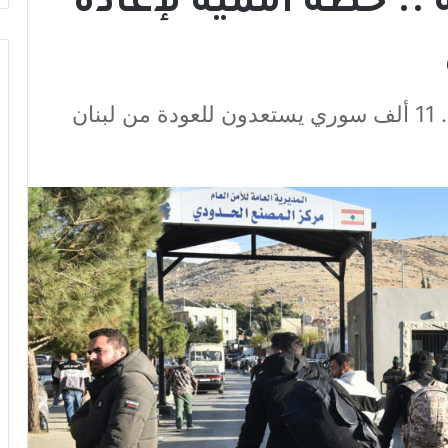
ئلة .. خطة أممية لإعادة
ان