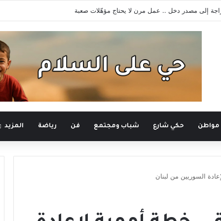
أعياد المسيحية في صيدنايا للمطالبة بالإفراج عن المعتقلين
 مواطن
حكي شارع
شباب ومجتمع
فن
رياضة
المزيد