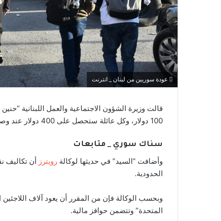
عودة سوريين من لبنان _ انترنت
قالت وزيرة الشؤون الاجتماعية والعمل اللبنانية “حن
100 دولار، وكل عائلة ستحصل على 400 دولار عند وصولهم إلى سوريا.
سناك سوري _ متابعات
وأضافت “السيد” في حديثها لوكالة
رويترز
أن تكاليف نق
الحدودية.
وبحسب الوكالة فإن من المقرر أن يعود آلاف اللاجئين 
المتحدة” وتتضمن حوافز مالية.