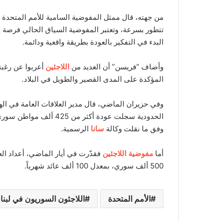
من جهته، قال ممثل المفوضية السامية للأمم المتحدة ل
تتطور بسرعة، وتعتبر المفوضية السياق الحالي فرصة إيجا
البدء في التفكير بالعودة بطريقة واقعية ودائمة.
وأضاف “فريسن” أن العديد من
اللاجئين
أعربوا عن رغبت
المؤكدة على المدى القصير والطويل في البلاد.
وفي حزيران الماضي، قال مدير العلاقات العامة في الهيئ
الحدودية سجلت عودة أكثر
وفق ما نقلت وكالة
سانا
الرسمية.
أما
مفوضية اللاجئين
فقدّرت في أيار الماضي، أعداد ال
500 ألف سوري، بمعدل 100 ألف عائد شهرياً.
الأمم المتحدة
اللاجئون السوريون في لبنا