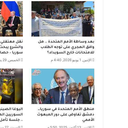
ل
ن
ب
ك
.
.
ه
بعد وساطة الأمم المتحدة .. هل
نقل معتقلي د
ل
وافق الهجري على توجه الطلاب
والشرع يبحث
ي
للامتحانات خارج السويداء؟
سوريا – حصاد
ه
الإثنين, 1 يونيو 2026, 4:40 م
الخميس, 29 يناير 2026, 7:51 م
ا
ج
ر
ا
ل
س
و
ر
ي
منطق الأمم المتحدة في سوريا…
اليوغا الصيني
و
دمشق تفاوض على دور المبعوث
السوريين الم
الأممي
.. جلسة تأم
ن
م
الإثنين, 13 أكتوبر 2025, 5:50 م
السبت, 27 سبتمبر 2025, 5:51 م