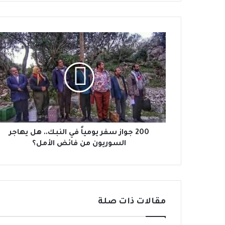
2
0
0
ج
و
ا
ز
س
ف
ر
200 جواز سفر يومياً في النبك.. هل يهاجر
ي
السوريون من فائض الأمل؟
و
م
ي
اً
ف
مقالات ذات صلة
ي
ا