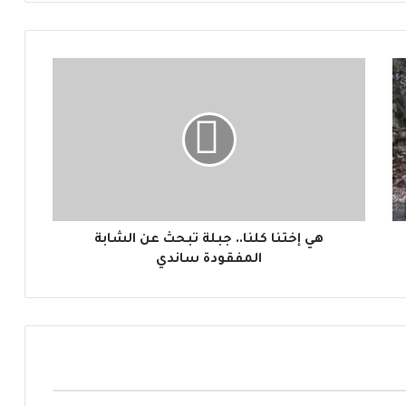
ه
ي
إ
خ
ت
ن
ا
ك
ل
ن
هي إختنا كلنا.. جبلة تبحث عن الشابة
ا
المفقودة ساندي
.
.
ج
ب
ل
ة
ت