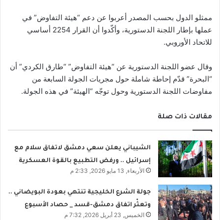
ممثلو الدول بحسب المصدر أعربوا عن دعم “هيئة التفاوض” في
عملها بإطار اللجنة الدستورية، وأكّدوا أن القرار 2254 أساسي
للاتحاد الأوروبي.
وقال عضو اللجنة الدستورية عن “هيئة التفاوض” “طارق الكردي” أن
“البحرة” قدّم إحاطة شاملة حول مجريات الجولة السابعة من
مفاوضات اللجنة الدستورية وحول توجّه “الهيئة” في هذه الجولة.
مقالات ذات صلة
الشيباني يعلن سعي دمشق لاتفاق سلام مع
إسرائيل .. ورفض التطبيع بالقوة العسكرية
الأربعاء, 13 مايو 2026, 2:33 م
جولة الشرع الخليجية تنتهي بعودة البويضاني ..
وتعثّر اتفاق دمشق-قسد _ حصاد الأسبوع
الخميس, 23 أبريل 2026, 7:32 م