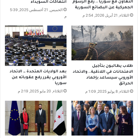
التعاون مع سوريا .. رفع الرسوم
انتهاكات السويداء
ا
و
الجمركية عن البضائع السورية
الخميس, 21 أغسطس 2025, 5:39
ط
ر
الثلاثاء, 21 أبريل 2026, 2:54 م
م
ه
ة
ا
م
ب
ش
ع
ر
د
ف
و
ة
ف
أ
ا
م
طلاب يطالبون بتأجيل
ة
ا
بعد الولايات المتحدة … الاتحاد
الامتحانات في اللاذقية.. والاتحاد
و
م
الأوروبي يقرر رفع عقوباته عن
الأوروبي سيساعد بإخماد
ا
ل
سوريا
الحرائق
ل
ب
الثلاثاء, 20 مايو 2025, 2:19 م
الثلاثاء, 8 يوليو 2025, 1:09 م
د
ن
ه
ا
ا
ن