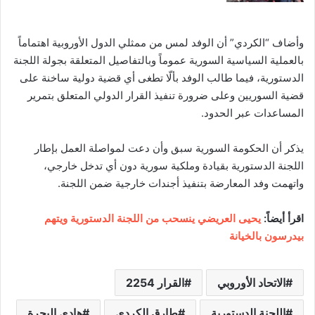
وأضاف “الكردي” أن الوفد لمس من ممثلي الدول الأوروبية اهتماماً
بالعملية السياسية السورية عموماً وبالتفاصيل المتعلقة بجولة اللجنة
الدستورية، فيما طالب الوفد بألّا تطغى أي قضية دولية ساخنة على
قضية السوريين وعلى ضرورة تنفيذ القرار الدولي المتعلق بتمرير
المساعدات عبر الحدود.
يذكر أن الحكومة السورية سبق وأن دعت لمواصلة العمل بإطار
اللجنة الدستورية بقيادة وملكية سورية دون أي تدخل خارجي،
واتهمت وفد المعارضة بتنفيذ أجندات خارجية ضمن اللجنة.
اقرأ أيضاً:
يحيى العريضي ينسحب من اللجنة الدستورية ويتهم
بيدرسون بالخيانة
الاتحاد الأوروبي
القرار 2254
اللجنة الدستورية
طارق الكردي
هادي البحرة