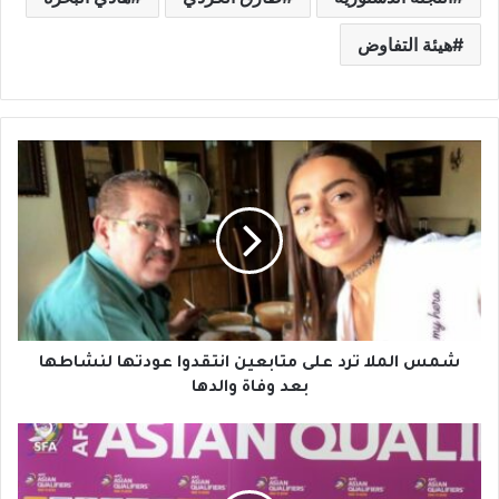
هيئة التفاوض
ش
م
س
ا
ل
م
ل
ا
ت
ر
شمس الملا ترد على متابعين انتقدوا عودتها لنشاطها
د
بعد وفاة والدها
ع
ل
غ
ى
س
م
ا