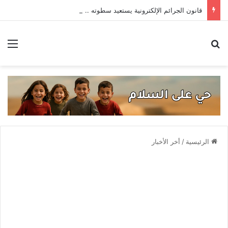
قانون الجرائم الإلكترونية يستعيد سطوته .. حادثتا اعتقال تهددان حرية التعبير
بحث عن
الق
الرئيسية
/
أخر الأخبار