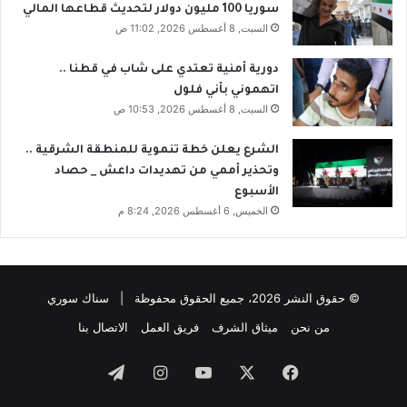
سوريا 100 مليون دولار لتحديث قطاعها المالي
ب
.
السبت, 8 أغسطس 2026, 11:02 ص
ل
و
ة
و
م
ع
دورية أمنية تعتدي على شاب في قطنا ..
ع
و
اتهموني بأني فلول
م
د
السبت, 8 أغسطس 2026, 10:53 ص
و
ل
ظ
ا
الشرع يعلن خطة تنموية للمنطقة الشرقية ..
ف
ت
وتحذير أممي من تهديدات داعش _ حصاد
ي
ت
الأسبوع
ه
و
الخميس, 6 أغسطس 2026, 8:24 م
ق
ف
ب
ت
© حقوق النشر 2026، جميع الحقوق محفوظة | سناك سوري
ح
سّ
من نحن
ميثاق الشرف
فريق العمل
الاتصال بنا
ن
ا
فيسبوك
‫X
‫YouTube
انستقرام
تيلقرام
ل
ك