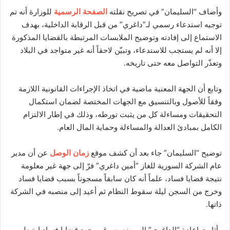
وأضاف “السليمان” في تصريح نقلته
الصفحة الرسمية
للوزارة أنه تم
توجيه استدعاء رسمي لـ”داغري” من قبل الرقابة الداخلية، بهدف
الاستماع إلى إفادته وتوضيح الملابسات المرتبطة بالقضايا المذكورة
إلا أنه لم يستجب للاستدعاء، وتبيّن لاحقاً أنه غير متواجد في البلاد
وتعذّر التواصل معه حتى تاريخه.
وتابع أن الجهة المعنية ماضية في اتخاذ الإجراءات القانونية اللازمة
وفقاً للأصول وبالتنسيق مع الجهات المختصة لضمان استكمال
التحقيقات ومساءلة كل من يثبت تورطه، وذلك في إطار الالتزام
الكامل بمبادئ العدالة والمساءلة وحماية المال العام.
توضيح “السليمان” جاء بعد أن كشف موقع
زمان الوصل
عن أن مدير
عام الشركة السورية للغاز “أمين داغري” فرّ إلى جهة غير معلومة
نتيجة قضايا فساد، علماً أنه كان سابقاً مسجوناً بسبب قضايا فساد
وخرج من السجن ليلة سقوط النظام ثم أعيد إلى منصبه في الشركة
ذاتها.
وأثارت إعادة “الداغري” إلى منصبه رغم وجود قضايا فساد ارتبط