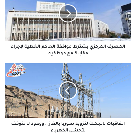
م
ص
ر
ف
ا
ل
م
ر
المصرف المركزي يشترط موافقة الحاكم الخطية لإجراء
ك
مقابلة مع موظفيه
ز
ي
ا
ي
ت
ش
ف
ت
ا
ر
ق
ط
ي
م
ا
و
ت
ا
ب
ف
ا
اتفاقيات بالجملة لتزويد سوريا بالغاز .. ووعود لا تتوقف
ق
ل
بتحسّن الكهرباء
ة