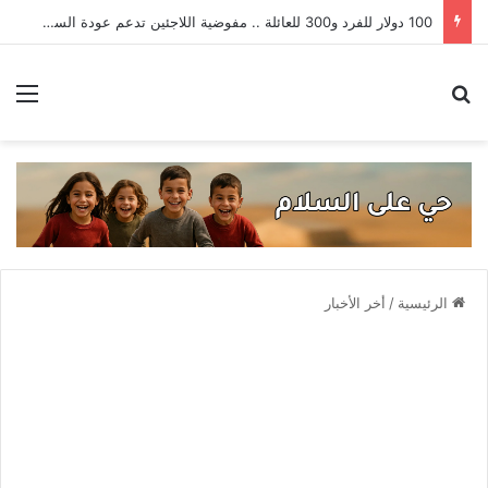
100 دولار للفرد و300 للعائلة .. مفوضية اللاجئين تدعم عودة السوريين من لبنان
بحث عن
الق
الرئيسية
/
أخر الأخبار