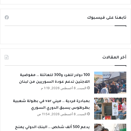
ج
ا
م
ل
ل
ح
تابعنا على فيسبوك
ة
ا
ل
ك
ت
م
ز
ا
و
ل
ي
خ
د
أخر المقالات
ط
س
ي
و
ة
ر
100 دولار للفرد و300 للعائلة .. مفوضية
ل
ي
اللاجئين تدعم عودة السوريين من لبنان
إ
ا
السبت, 8 أغسطس 2026, 1:19 م
ج
ب
ر
ا
بمبادرة فردية .. ميني var في بطولة شعبية
ا
ل
بطرطوس يسبق الدوري السوري
ء
غ
السبت, 8 أغسطس 2026, 11:54 ص
م
ا
ق
ز
يدعم 500 ألف شخص .. البنك الدولي يمنح
ا
.