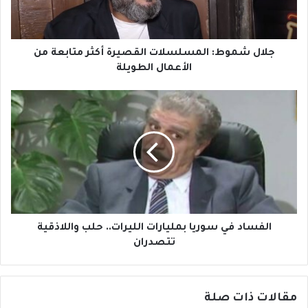
و
ط
:
ا
جلال شموط: المسلسلات القصيرة أكثر متابعة من
ل
الأعمال الطويلة
م
س
ا
ل
ل
س
ف
ل
س
ا
ا
ت
د
ا
ف
ل
ي
ق
س
ص
و
الفساد في سوريا بمليارات الليرات.. حلب واللاذقية
ي
ر
تتصدران
ر
ي
ة
ا
أ
ب
ك
مقالات ذات صلة
م