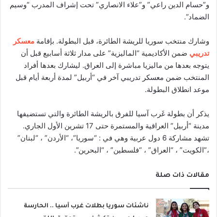
و”حسام الدين راعي” و”علاء الانصاري” تحت إشراف المدرب “وسيم
الضماد”.
وشارك منتخب سوريا للريشة الطائرة، قبل البطولة. بإقامة
معسكر
تدريبي
ضمن الأكاديمية “الماليزية” على مدار ثلاثة أسابيع قبل أن
يتوجه بعدها من ماليزيا مباشرة إلى العراق. ليشارك بعدها أفراد
المنتخب ضمن معسكر تدريبي آخر في “أربيل” لمدة أربعة أيام قبل
موعد انطلاق البطولة.
يذكر أن بطولة غَرب آسيا للفرق بالريشة الطائرة والتي تستضيفها
مدينة “أربيل” العراقية والمستمرة حتى 17 تشرين الأول الجاري.
تشهد مشاركة 6 دول عربية وهي في : “سوريا”، “الأردن” ، “لبنان”
،”الكويت” ، “العراق” ، “فلسطين” ، “البحرين”.
مقالات ذات صلة
ناشئات سوريا بطلات غرب آسيا .. الحارسة