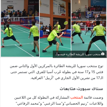
منتخب سوريا للريشة الطائرة-فيسبوك
توج منتخب سوريا للريشة الطائرة بالمركزين الأول والثاني ضمن
فئتي 15 و17 سنة في بطولة غَرب آسيا للفرق. التي تستمر حتى
الـ17 من تشرين الأول الجاري في “أربيل” العراقية.
سناك سبورت-متابعات
وضمت قائمة
المنتخب
المشاركة في البطولة كل من اللاعبين
واللاعبات “رنيم الحصباني”و”سنا الزعبي” و”محمد الرفاعي”