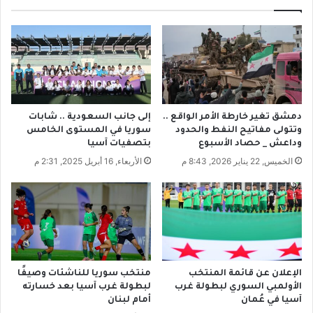
ث
ل
ر
ي
م
ا
ت
ر
ا
ا
ب
ت
ع
ا
ة
ل
دمشق تغير خارطة الأمر الواقع ..
إلى جانب السعودية .. شابات
م
ل
وتتولى مفاتيح النفط والحدود
سوريا في المستوى الخامس
ن
ي
وداعش _ حصاد الأسبوع
بتصفيات آسيا
ا
ر
الخميس, 22 يناير 2026, 8:43 م
الأربعاء, 16 أبريل 2025, 2:31 م
ل
ا
أ
ت
ع
.
م
.
ا
ح
ل
ل
ا
ب
ل
و
الإعلان عن قائمة المنتخب
منتخب سوريا للناشئات وصيفًا
ط
ا
الأولمبي السوري لبطولة غرب
لبطولة غرب آسيا بعد خسارته
و
ل
آسيا في عُمان
أمام لبنان
ي