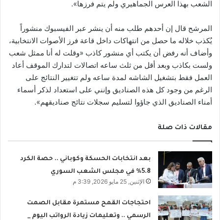
الشعب بهذا العرس الجماهيري ولم يتم فرزها».
المرشح قال إن أحدهم طلب منه أن ينشر عبر الفيسبوك منشوراً
يُكذب خلاله ما حصل من انتهاكات داخل قاعة فرز الأصوات الانتخابية،
وأضاف أنه رفض أن يكتب أي منشور كاذب «وقلت له أنا ممثل شعب
ولست بكاذب وبعد أقل من ثلث ساعه اتصالات لتدارك الموقف أعاد
العمل فقط بتشغيل الشاشه لمدة ساعه ولم تتغيير النتائج على
الرغم من وجود كل هذه الصناديق وإنني على استعداد لذكر أسماء
أمناء الصناديق الذي جاؤوا لتسليم سجلات نتائج صناديقهم».
مقالات ذات صلة
بعد انتخابات الحسكة وكوباني .. حصة الكرد
5.8% في مجلس الشعب السوري
الإثنين, 25 مايو 2026, 3:39 م
احتجاجات القمح مستمرة مقابل الصمت
الرسمي .. وتعليمات زيادة الرواتب اليوم _