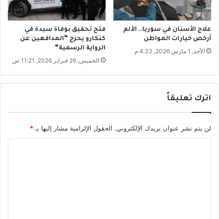
خ
ب
ي
علاج الأسنان في سوريا.. الألم
فتح تحقيق بوفاة سيدة في
ث
أرخص خيارات المواطن
كنكارو يحرج “المدافعين عن
ة
الرواية الرسمية”
الأحد, 1 مارس 2026, 4:33 م
و
الخميس, 26 فبراير 2026, 11:21 ص
م
ك
ش
و
اترك تعليقاً
ف
ة
لن يتم نشر عنوان بريدك الإلكتروني.
الحقول الإلزامية مشار إليها بـ
*
ا
ل
ت
ع
ل
ي