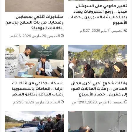
ي
.
تغيير حكومي على السوشال
س
.
ميديا .. ورفع المحروقات يهدّد
ت
ا
مشاجرات تنتهي بمصابين
بقايا معيشة السوريين _ حصاد
م
ل
وضحايا.. هل بات السلاح جزء من
الأسبوع
ز
ش
الخلافات اليومية؟
الخميس, 7 مايو 2026, 8:27 م
ر
ه
الخميس, 26 مارس 2026, 4:16 م
ع
ا
ة
ب
ا
ي
ل
ت
ب
ع
ع
ر
ث
ض
ت
وقفات شموع تحيي ذكرى مجازر
انسحاب جماعي من انتخابات
ل
الساحل .. ومئات العائلات تعود
الرقة .. اتهامات بالمحسوبية
إلى عفرين _ حصاد الأسبوع
وغياب النزاهة وتكافؤ الفرص
م
ؤ
الجمعة, 13 مارس 2026, 12:07 ص
الثلاثاء, 10 مارس 2026, 2:23 م
ا
م
ر
ة