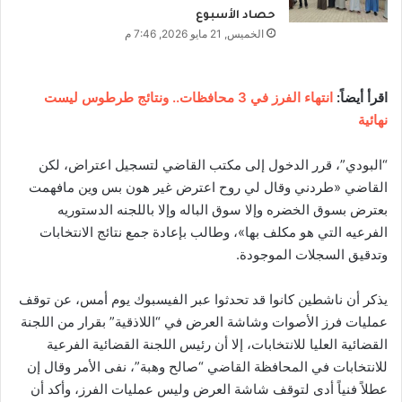
حصاد الأسبوع
الخميس, 21 مايو 2026, 7:46 م
اقرأ أيضاً:
انتهاء الفرز في 3 محافظات.. ونتائج طرطوس ليست
نهائية
“البودي”، قرر الدخول إلى مكتب القاضي لتسجيل اعتراض، لكن
القاضي «طردني وقال لي روح اعترض غير هون بس وين مافهمت
بعترض بسوق الخضره وإلا سوق الباله وإلا باللجنه الدستوريه
الفرعيه التي هو مكلف بها»، وطالب بإعادة جمع نتائج الانتخابات
وتدقيق السجلات الموجودة.
يذكر أن ناشطين كانوا قد تحدثوا عبر الفيسبوك يوم أمس، عن توقف
عمليات فرز الأصوات وشاشة العرض في “اللاذقية” بقرار من اللجنة
القضائية العليا للانتخابات، إلا أن رئيس اللجنة القضائية الفرعية
للانتخابات في المحافظة القاضي “صالح وهبة”، نفى الأمر وقال إن
عطلاً فنياً أدى لتوقف شاشة العرض وليس عمليات الفرز، وأكد أن