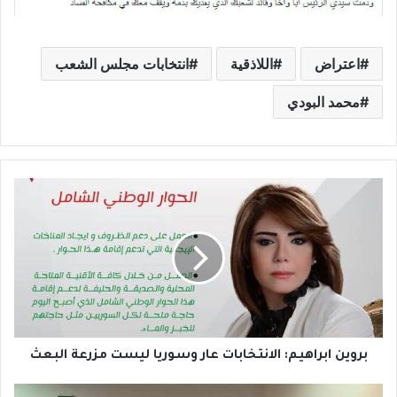
اعتراض
اللاذقية
انتخابات مجلس الشعب
محمد البودي
ب
ر
و
ي
ن
ا
ب
ر
ا
ه
بروين ابراهيم: الانتخابات عار وسوريا ليست مزرعة البعث
ي
م
ب