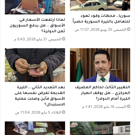
ل
ي
ا
ا
م
ت
سوريا.. محطات وقود تعود
لماذا ارتفعت الأسعار في
ر
للتعامل بالليرة السورية حصراً
.
الأسواق .. هل يدفع السوريون
ك
.
الخميس, 25 يونيو 2026, 11:27 ص
ثمن الدولرة؟
ز
ت
الخميس, 21 مايو 2026, 5:43 م
ي
غ
و
ي
م
ي
ؤ
ر
ت
ا
م
ت
ر
ف
و
ي
التغيير الثالث لحاكم المصرف
بعد التمديد الثاني .. الليرة
ط
ن
المركزي .. هل يوقف انهيار
القديمة تفرض نفسها على
ن
ظ
الليرة أمام الدولار؟
الأسواق فأين وصلت عملية
ي
ا
الاستبدال؟
السبت, 16 مايو 2026, 1:41 م
ج
م
الثلاثاء, 5 مايو 2026, 11:04 ص
ا
د
م
و
ع
ر