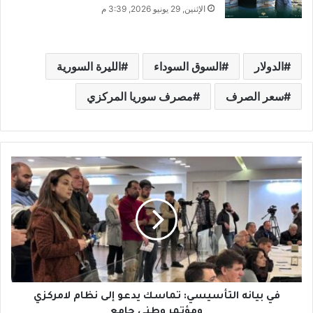
الإثنين, 29 يونيو 2026, 3:39 م
الدولار
السوق السوداء
الليرة السورية
سعر الصرف
مصرف سوريا المركزي
ف
ي
ب
ي
ا
ن
ه
ا
ل
ت
في بيانه التأسيسي: تماسك يدعو إلى نظام لامركزي
أ
ومؤتمر وطني جامع