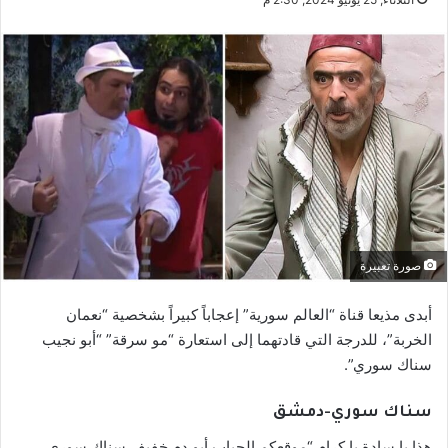
صورة تعبيرة
أبدى مذيعا قناة “العالم سورية” إعجاباً كبيراً بشخصية “نعمان
الخربة”، للدرجة التي قادتهما إلى استعارة “مو سرقة” “أبو نجيب
سناك سوري”.
سناك سوري-دمشق
هذا يا سادة يا كرام “موقعكم الحباب أبو دم خفيف سناك سوري.