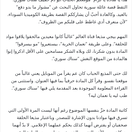
التقط قصة عائلة سورية تحاول البحث عن “مشوار ما بدو دفع”
بالعيد. وكالعادة أحبّ أن يشارككم القصة بطريقة الكوميديا السوداء.
“لأن منعرف أدي غاطط على قلبكم من الظروف”.
المهم بيجي مذيعا قناة العالم “غالباً كانوا معيدين مالحقوا يلاقوا مواد
للحلقة”. وعلى طريقة “نعمان الخربة”، بيستعيروا “مو بيسرقوا”
المادة بدون شكرنا، لك وبلاه الشكر مسامحين على الأقل اذكروا إنوا
هالمادة من الموقع النغش “سناك سوري”.
لك حتى المذيع الحباب كان عم يقرأ من الموبايل يعني غالباً من
موقعنا نفسو. وقرأ كل المادة حرفياً بما فيها العنوان. واستثنى من
القراءة المعلومة الموجودة بعد المقدمة يلي فيها “سناك سوري”.
طب ليه يا نعمان ليه؟
كاتبة المادة حزّ بنفسها الموضوع رغم أنها ليست المرة الأولى التي
تسرق فيها موادنا بدون الإشارة للمصدر. وباعتبار مذيعا الحلقة
صحفيان أو يفترض أنهما كذلك بحكم عملهما الإعلامي. لا بدّ أنهما