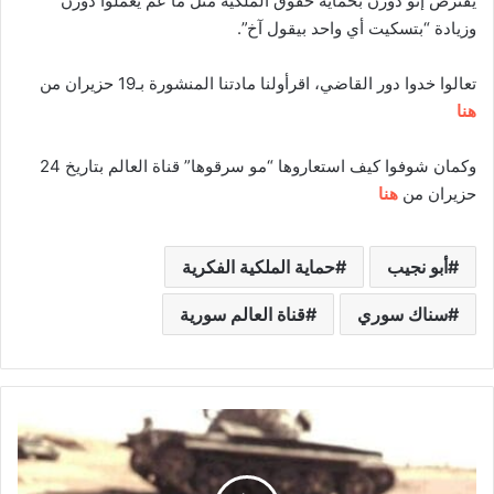
يفترض إنو دورن بحماية حقوق الملكية متل ما عم يعملوا دورن
وزيادة “بتسكيت أي واحد بيقول آخ”.
تعالوا خدوا دور القاضي، اقرأولنا مادتنا المنشورة بـ19 حزيران من
هنا
وكمان شوفوا كيف استعاروها “مو سرقوها” قناة العالم بتاريخ 24
حزيران من
هنا
أبو نجيب
حماية الملكية الفكرية
سناك سوري
قناة العالم سورية
إ
ل
ى
م