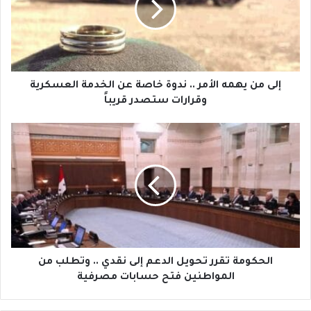
ن
ي
ه
م
ه
ا
إلى من يهمه الأمر .. ندوة خاصة عن الخدمة العسكرية
ل
وقرارات ستصدر قريباً
أ
م
ا
ر
ل
.
ح
.
ك
ن
و
د
م
و
ة
ة
ت
خ
ق
ا
ر
الحكومة تقرر تحويل الدعم إلى نقدي .. وتطلب من
ص
ر
المواطنين فتح حسابات مصرفية
ة
ت
ع
ح