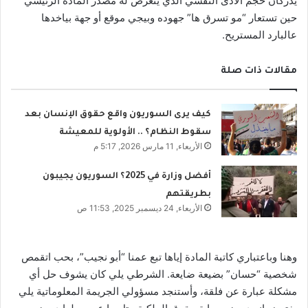
يدركان حجم الأذى النفسي الذي يتعرض له مصدر المادة الرئيسي
حين تستعار “مو تسرق ها” جهوده وبيجي موقع أو جهة بياخدها
عالبارد المستريح.
مقالات ذات صلة
كيف يرى السوريون واقع حقوق الإنسان بعد
سقوط النظام؟ .. الأولوية للمعيشة
الأربعاء, 11 مارس 2026, 5:17 م
أفضل وزارة في 2025؟ السوريون يجيبون
بطريقتهم
الأربعاء, 24 ديسمبر 2025, 11:53 ص
وهنا وباعتباري كاتبة المادة إياها تبع عمنا “أبو نجيب”، بحب اتقمص
شخصية “حسان” بضيعة ضايعة. الشرطي يلي كان يشوف حل أي
مشكلة عبارة عن فلقة، وأستنجد مسؤولي الجريمة المعلوماتية يلي