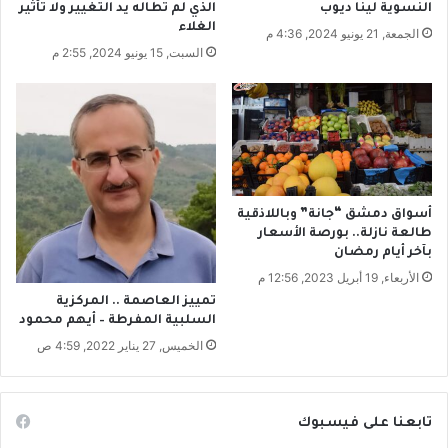
ت
ب
النسوية لينا ديوب
الذي لم تطاله يد التغيير ولا تأثير
س
م
الغلاء
الجمعة, 21 يونيو 2024, 4:36 م
ت
ن
السبت, 15 يونيو 2024, 2:55 م
ص
ا
د
ل
ر
م
ق
و
ر
ا
ي
ط
ب
ن
اً
ي
أسواق دمشق “جانة” وباللاذقية
طالعة نازلة.. بورصة الأسعار
ن
بآخر أيام رمضان
ف
ت
الأربعاء, 19 أبريل 2023, 12:56 م
ح
تمييز العاصمة .. المركزية
ح
السلبية المفرطة – أيهم محمود
س
الخميس, 27 يناير 2022, 4:59 ص
ا
ب
ا
تابعنا على فيسبوك
ت
م