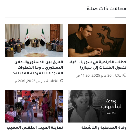
ن
و
ا
مقالات ذات صلة
ي
ل
ل
خ
ا
د
ل
م
د
ة
ع
ا
م
ل
إ
ع
ل
خطاب الكراهية في سوريا .. كيف
الفرق بين الدستور والإعلان
س
ى
تتحوّل الكلمات إلى مجازر؟
الدستوري .. وما الخطوات
ك
ن
المتوقعة للمرحلة المقبلة؟
الثلاثاء, 20 مايو 2025, 11:20 ص
ر
ق
الثلاثاء, 4 مارس 2025, 2:09 م
ي
د
ة
ي
و
.
ق
.
ر
و
ا
ت
ر
ط
ا
ل
وفاة الصحفية والناشطة
تعزيلة العيد.. الطقس المهيب