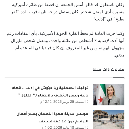
وكان ناشطون قد قالوا أمس الجمعة إن قصفا من طائرة أميركية
مسيرة أدى لمقتل شخص كان يستقل دراجة نارية قرب بلدة “كفر
بطيخ” في “إدلب”.
وكما جرت العادة لم تحظّ الغارة الجوية الأميركية، بأي انتقادات رغم
أنها أدت لإصابة 7 أشخاص من عائلة واحدة، ومقتل شخص مايزال
مجهول الهوية، ومن غير المعروف إن كان قياديا في القاعدة أم
مدني.
مقالات ذات صلة
توقيف الصحفية ربا حبّوش في إدلب .. اتهام
نائبة رئيس الائتلاف بالانتماء لـ”الفلول”
السبت, 25 يوليو 2026, 12:12 م
مجلس مدينة معرة النعمان يمنع أعمال
الترميم دون موافقة مسبقة
السبت, 18 يوليو 2026, 4:02 م