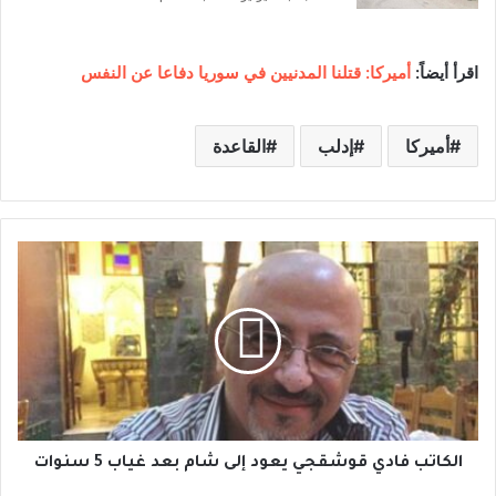
اقرأ أيضاً:
أميركا: قتلنا المدنيين في سوريا دفاعا عن النفس
أميركا
إدلب
القاعدة
ا
ل
ك
ا
ت
ب
ف
ا
د
ي
الكاتب فادي قوشقجي يعود إلى شام بعد غياب 5 سنوات
ق