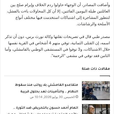
وأضافت المصادر، أن الوجهاء حاولوا ردم الخلاف وإبرام صلح بين
العائلتين طيلة اليومين الفائتين، إلا أن كل المحاولات باءت بالفشل،
لتتطور المشاجرة إلى اشتباكات استخدمت فيها مختلف أنواع
الأسلحة والرشاشات.
مصدر طبي قال في تصريحات نقلتها وكالة نورث برس، دون أن تذكر
اسمه، إن القتلى الثمانية، توفي منهم 4 أشخاص في القرية نفسها
خلال الاشتباكات، و3 توفوا في المستشفى الوطني بالقامشلي، وأما
الثامن فقد توفي في مشفى “الرحمة”.
مقالات ذات صلة
متقاعدو القامشلي بلا رواتب منذ سقوط
النظام .. والتأمينات تعد بحلول قريبة
الخميس, 30 يوليو 2026, 10:14 ص
اتهام أحمد حسون بالتحريض ضد الثورة ..