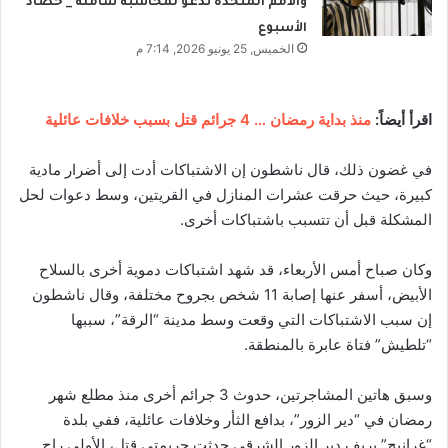
والأمم المتحدة تدعو لمحاسبة شاملة _ حصاد
الأسبوع
الخميس, 25 يونيو 2026, 7:14 م
اقرأ أيضاً:
منذ بداية رمضان … 4 جرائم قتل بسبب خلافات عائلية
في غضون ذلك، قال ناشطون إن الاشتباكات أدت إلى أضرار مادية
كبيرة، حيث حرقت عشرات المنازل في القريتين، وسط دعوات لحل
المشكلة قبل أن تتسبب باشتباكات أخرى.
وكان صباح أمس الأربعاء، قد شهد اشتباكات دموية أخرى بالسلاح
الأبيض، أسفر عنها إصابة 11 شخص بجروح مختلفة، وقال ناشطون
إن سبب الاشتباكات التي وقعت وسط مدينة “الرقة”، سببها
“تلطيش” فتاة عابرة بالمنطقة.
وسبق هاتين المشاجرتين، حدوث 3 جرائم أخرى منذ مطلع شهر
رمضان في “دير الزور”، بدافع الثأر وخلافات عائلية، ففي بلدة
“غرانيج” بريف دير الزور الشرقي حدثت جريمتي قتل، الأولى راح