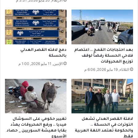
الأربعاء, 20 مايو 2026, 3:31 م
ص
إ
ي
ل
ة
ى
ف
ف
ي
ر
س
ي
و
ق
ق
ع
بعد احتجاجات القمح .. اعتصام
دمج لافته القصر العدلي
ا
م
فلاحي الحسكة رفضاً لوقف
بالحسكة
ل
ل
توزيع المحروقات
الإثنين, 11 مايو 2026, 1:00 م
ج
م
الثلاثاء, 19 مايو 2026, 6:06 م
م
ا
ع
ي
ة
ك
ر
و
س
و
لافتة القصر العدلي تشعل
تغيير حكومي على السوشال
ف
التوترات في الحسكة ..
ميديا .. ورفع المحروقات يهدّد
ت
والحكومة تعتمد اللغة العربية
بقايا معيشة السوريين _ حصاد
فقط
الأسبوع