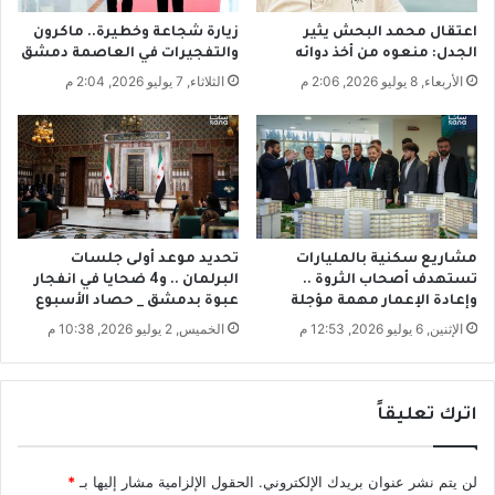
ض
.
اعتقال محمد البحش يثير
زيارة شجاعة وخطيرة.. ماكرون
ا
ه
الجدل: منعوه من أخذ دوائه
والتفجيرات في العاصمة دمشق
د
ل
الأربعاء, 8 يوليو 2026, 2:06 م
الثلاثاء, 7 يوليو 2026, 2:04 م
ف
ه
ي
و
س
ا
و
ل
ر
إ
ي
ه
ا
م
ا
مشاريع سكنية بالمليارات
تحديد موعد أولى جلسات
ل
تستهدف أصحاب الثروة ..
البرلمان .. و4 ضحايا في انفجار
؟
وإعادة الإعمار مهمة مؤجلة
عبوة بدمشق _ حصاد الأسبوع
!
الإثنين, 6 يوليو 2026, 12:53 م
الخميس, 2 يوليو 2026, 10:38 م
اترك تعليقاً
لن يتم نشر عنوان بريدك الإلكتروني.
الحقول الإلزامية مشار إليها بـ
*