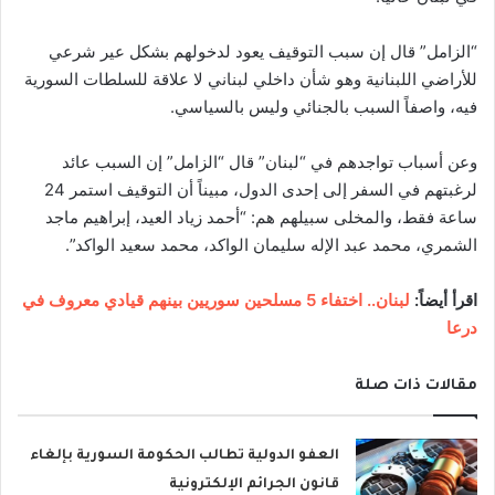
“الزامل” قال إن سبب التوقيف يعود لدخولهم بشكل عير شرعي
للأراضي اللبنانية وهو شأن داخلي لبناني لا علاقة للسلطات السورية
فيه، واصفاً السبب بالجنائي وليس بالسياسي.
وعن أسباب تواجدهم في “لبنان” قال “الزامل” إن السبب عائد
لرغبتهم في السفر إلى إحدى الدول، مبيناً أن التوقيف استمر 24
ساعة فقط، والمخلى سبيلهم هم: “أحمد زياد العيد، إبراهيم ماجد
الشمري، محمد عبد الإله سليمان الواكد، محمد سعيد الواكد”.
اقرأ أيضاً:
لبنان.. اختفاء 5 مسلحين سوريين بينهم قيادي معروف في
درعا
مقالات ذات صلة
العفو الدولية تطالب الحكومة السورية بإلغاء
قانون الجرائم الإلكترونية