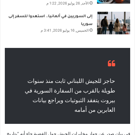
الأحد, 26 يوليو 2026, 1:22 م
إلى السوريين في ألمانيا.. استعدوا للسفر إلى
سوريا
الخميس, 16 يوليو 2026, 3:41 م
حاجز للجيش اللبناني ثابت منذ سنوات
طويلة بالقرب من السفارة السورية في
بيروت يتفقد الثبوتيات ويراجع بيانات
العابرين من أمامه
في بيان صدر عن جهاز مخابرات الجيش حول القضية جاء أنه “بتاريخ