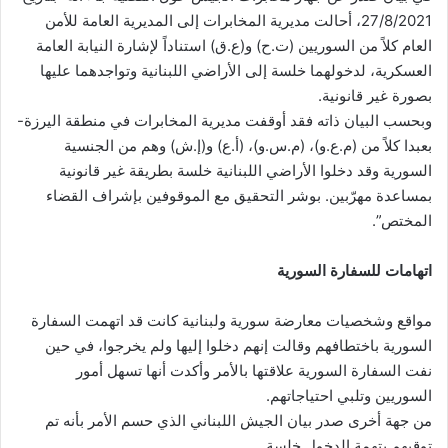
27/8/2021، أحالت مديرية المخابرات إلى المديرية العامة للأمن
العام كلاً من السوريين (ت.ح) و(ع.ق) استناداً لإشارة النيابة العامة
العسكرية، لدخولهما خلسة إلى الأراضي اللبنانية وتواجدهما عليها
بصورة غير قانونية.
وبحسب البيان ذاته فقد أوقفت مديرية المخابرات في منطقة اليرزة-
بعبدا كلاً من (م.ع.و)، (م.س.و)، (أ.ع) و(إ.ش) وهم من الجنسية
السورية وقد دخلوا الأراضي اللبنانية خلسة بطريقة غير قانونية
بمساعدة مهرّبين. بوشر التحقيق مع الموقوفين بإشراف القضاء
المختص”.
اتهامات للسفارة السورية
مواقع وشخصيات معارضة سورية ولبنانية كانت قد اتهمت السفارة
السورية باختطافهم وقالت إنهم دخلوا إليها ولم يخرجوا، في حين
نفت السفارة السورية علاقتها بالأمر وأكدت أنها تسهل أمور
السوريين وتلبي احتياجاتهم.
من جهة أخرى صدر بيان الجيش اللبناني الذي حسم الأمر بأنه تم
توقيهم بتهمة الدخول خلسة.