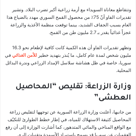
وتتقاطع معاناة السويداء مع أزمة زراعية أكبر تضرب البلاد. وتشير
تقديرات الفاو أنّ 75٪ من محصول القمح السوري مهدد بالضياع هذا
العام بسبب الجفاف الشديد، بينما توقعت منظمة الأغذية والزراعة
عجزاً غذائياً يقدر بـ 2.7 مليون طن من القمح.
وتظهر تقديرات الفاو أن هذه الكمية كانت كافية لإطعام نحو 16.3
مليون شخص لمدة عام كامل، ما يُنذر بتهديد خطير
للأمن الغذائي
في
سوريا، خاصة في ظل هشاشة سلاسل الإمداد الزراعي وندرة البدائل
المحلية.
وزارة الزراعة: تقليص “المحاصيل
العطشى”
من جانبها، أعلنت وزارة الزراعة السورية عن توجهها لتقليص زراعة
المحاصيل كثيفة الاستهلاك للمياه، في إطار خطط الطوارئ للتكيّف
مع الواقع المناخي والمائي المتدهور، كما أشارت الوزارة إلى أن رفع
العقوبات عن سوريا قد يسمح باستيراد الأسمدة وتقنيات الري