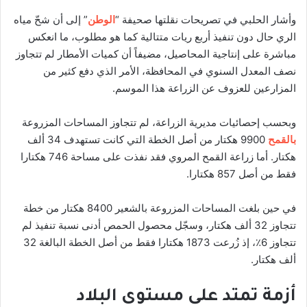
وأشار الحلبي في تصريحات نقلتها صحيفة “
الوطن
” إلى أن شحّ مياه
الري حال دون تنفيذ أربع ريات متتالية كما هو مطلوب، ما انعكس
مباشرة على إنتاجية المحاصيل، مضيفاً أن كميات الأمطار لم تتجاوز
نصف المعدل السنوي في المحافظة، الأمر الذي دفع كثير من
المزارعين للعزوف عن الزراعة هذا الموسم.
وبحسب إحصائيات مديرية الزراعة، لم تتجاوز المساحات المزروعة
بالقمح
9900 هكتار من أصل الخطة التي كانت تستهدف 34 ألف
هكتار. أما زراعة القمح المروي فقد نفذت على مساحة 746 هكتارا
فقط من أصل 857 هكتارا.
في حين بلغت المساحات المزروعة بالشعير 8400 هكتار من خطة
تتجاوز 32 ألف هكتار، وسجّل محصول الحمص أدنى نسبة تنفيذ لم
تتجاوز 6٪، إذ زُرعت 1873 هكتارا فقط من أصل الخطة البالغة 32
ألف هكتار.
أزمة تمتد على مستوى البلاد