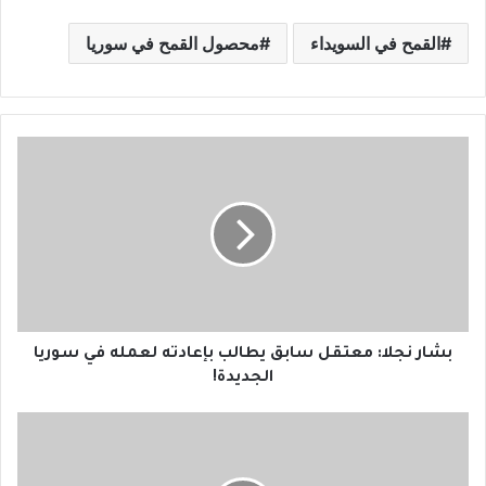
القمح في السويداء
محصول القمح في سوريا
ب
ش
ا
ر
ن
ج
ل
ا
:
م
بشار نجلا: معتقل سابق يطالب بإعادته لعمله في سوريا
ع
الجديدة!
ت
ق
و
ل
ز
س
ي