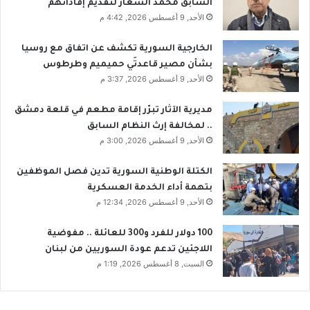
السابق محمد الشعار لتقديم إفاداتهم
س
ا
الأحد, 9 أغسطس 2026, 4:42 م
و
ت
ر
ا
الخارجية السورية تكشف عن اتفاق مع روسيا
ي
ل
بشأن مصير قاعدتَي حميميم وطرطوس
ا
ط
الأحد, 9 أغسطس 2026, 3:37 م
ا
ل
ل
ا
مديرية الآثار تبرّر إقامة مطعم في قلعة دمشق
ج
ب
.. لمخالفة إرث النظام السابق
د
ي
الأحد, 9 أغسطس 2026, 3:00 م
ي
ة
د
.
ة
.
الكتلة الوطنية السورية تدين فصل الموظفين
!
إ
بتهمة أداء الخدمة العسكرية
ع
الأحد, 9 أغسطس 2026, 12:34 م
ا
د
100 دولار للفرد و300 للعائلة .. مفوضية
ة
اللاجئين تدعم عودة السوريين من لبنان
ن
السبت, 8 أغسطس 2026, 1:19 م
ظ
ر
ب