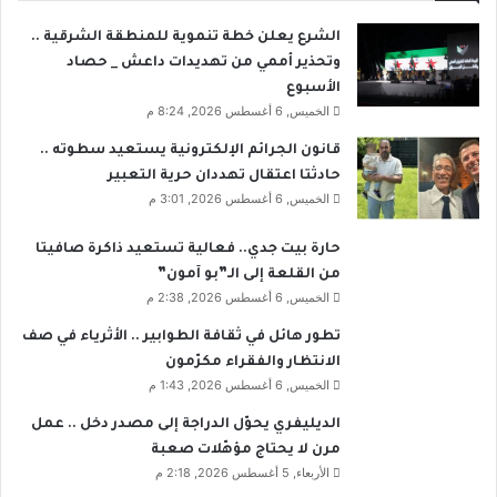
ص
ة
ي
ا
الشرع يعلن خطة تنموية للمنطقة الشرقية ..
ل
ل
وتحذير أممي من تهديدات داعش _ حصاد
س
الأسبوع
و
الخميس, 6 أغسطس 2026, 8:24 م
ر
ي
قانون الجرائم الإلكترونية يستعيد سطوته ..
ة
حادثتا اعتقال تهددان حرية التعبير
ف
الخميس, 6 أغسطس 2026, 3:01 م
ي
س
حارة بيت جدي.. فعالية تستعيد ذاكرة صافيتا
و
من القلعة إلى الـ”بو آمون”
ر
الخميس, 6 أغسطس 2026, 2:38 م
ي
ا
تطور هائل في ثقافة الطوابير .. الأثرياء في صف
ا
الانتظار والفقراء مكرّمون
ل
الخميس, 6 أغسطس 2026, 1:43 م
ج
الديليفري يحوّل الدراجة إلى مصدر دخل .. عمل
د
ي
مرن لا يحتاج مؤهّلات صعبة
الأربعاء, 5 أغسطس 2026, 2:18 م
د