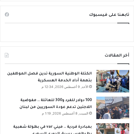
ل
ا
ل
تابعنا على فيسبوك
أ
ك
ث
ر
ح
ا
أخر المقالات
ج
ة
؟
الكتلة الوطنية السورية تدين فصل الموظفين
بتهمة أداء الخدمة العسكرية
الأحد, 9 أغسطس 2026, 12:34 م
100 دولار للفرد و300 للعائلة .. مفوضية
اللاجئين تدعم عودة السوريين من لبنان
السبت, 8 أغسطس 2026, 1:19 م
بمبادرة فردية .. ميني var في بطولة شعبية