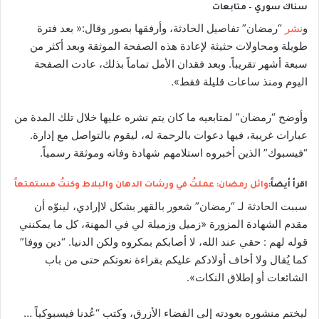
سناك سوري – متابعات
و
نشر
“رمضان” تفاصيل الحادثة، وأرفقها بصور وقال:« بعد فترة
طويلة ومحاولات حثيثة لإعادة هذه الصفحة الموثقة وبعد أكثر من
سبعة أشهر تقريباً. وبعد فقدان الأمل تماماً بذلك، عادت الصفحة
اليوم ومنذ ساعات قليلة فقط».
وأوضح “رمضان” لمتابعيه ما كان يتم نشره عليها خلال تلك المدة من
عبارات غريبة، فيها دعوات بالرحمة له، ليقوم بالتواصل مع إدارة.
“فيسبوك” الذين أخبروه استلامهم شهادة وفاته وموثقة رسمياً.
اقرأ أيضاً:
وائل رمضان: عملتُ في ورشات الدهان والبلاط وكنتُ مستمتعاً
سببت الحادثة لـ “رمضان” شعور بالقهر بشكل لاإرادي، لينوّه أن
مقدم الشهادة المزورة «زميل وزميلة لي في المهنة، كل ما يمكنني
قوله لهم : حقي عند الله، لا أصابكم بمكروه ولكن الدنيا. “دين ووفا”
كما يُقال ولا أخاف أولادكم عليكم بقراءة نعوتكم حتى من باب
الشائعات أو إطلاق النكات».
ليختم منشوره بعودته إلى الفضاء الأزرق، وكتب “عُدنا فيسبوكياً …