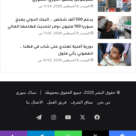
بطرطوس يسبق الدوري السوري
السبت, 8 أغسطس 2026, 11:54 ص
يدعم 500 ألف شخص .. البنك الدولي يمنح
سوريا 100 مليون دولار لتحديث قطاعها المالي
السبت, 8 أغسطس 2026, 11:02 ص
دورية أمنية تعتدي على شاب في قطنا ..
اتهموني بأني فلول
السبت, 8 أغسطس 2026, 10:53 ص
© حقوق النشر 2026، جميع الحقوق محفوظة | سناك سوري
من نحن
ميثاق الشرف
فريق العمل
الاتصال بنا
فيسبوك
‫X
‫YouTube
انستقرام
تيلقرام