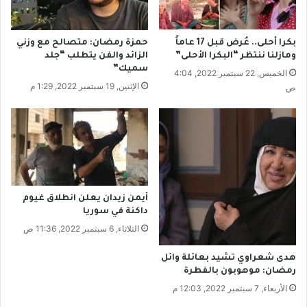
خ
ر
د
ي
و
ا
بكرا أحلى.. عُرض قبل 17 عاماً
حمزة رمضان: متصالح مع وزني
ه
.
ومازلنا ننتظر “البكرا الأحلى”
الزائد والفن يتطلب “جلد
.
سميك”
الخميس, 22 سبتمبر 2022, 4:04
م
الإثنين, 19 سبتمبر 2022, 1:29 م
ص
ن
ه
م
م
ت
ض
ر
ر
أيمن زيدان يعلن انطلاق غيوم
و
داكنة في سوريا
ا
الثلاثاء, 6 سبتمبر 2022, 11:36 ص
ل
ز
هدى شعراوي تشيد بعائلة وائل
ل
رمضان: موهوبون بالفطرة
ز
الأربعاء, 7 سبتمبر 2022, 12:03 م
ا