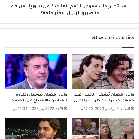
ي
ت
بعد تصريحات مفوض الأمم المتحدة عن سوريا.. من هم
ن
م
متضررو الزلزال الأكثر حاجة؟
ن
ف
ع
و
ل
ض
مقالات ذات صلة
ى
ا
ب
ل
ي
أ
ت
م
ي
م
ب
ا
أ
ل
ب
م
و
ت
وائل رمضان يُشعل الحنين عند
وائل رمضان يتوسل زملاءه
ر
ح
جمهور كسر الخواطر وبكرا أحلى
الفنانين بالامتناع عن الصمت
م
د
الثلاثاء, 7 نوفمبر 2023, 12:10 م
الأحد, 22 أكتوبر 2023, 11:34 ص
ا
ة
ن
ع
ة
ن
و
س
أ
و