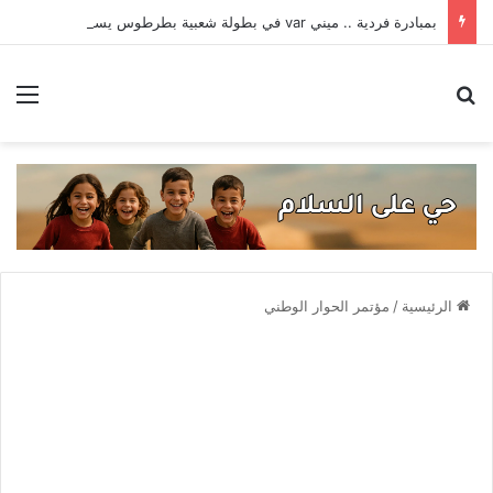
بمبادرة فردية .. ميني var في بطولة شعبية بطرطوس يسبق الدوري السوري
بحث عن
الق
الرئيسية
/
مؤتمر الحوار الوطني