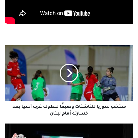
م
ن
ت
خ
ب
س
و
ر
ي
ا
منتخب سوريا للناشئات وصيفًا لبطولة غرب آسيا بعد
ل
خسارته أمام لبنان
ل
ن
ت
ا
ص