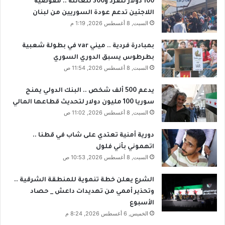
100 دولار للفرد و300 للعائلة .. مفوضية
ب
ط
اللاجئين تدعم عودة السوريين من لبنان
ع
ن
السبت, 8 أغسطس 2026, 1:19 م
د
ي
خ
م
بمبادرة فردية .. ميني var في بطولة شعبية
س
ا
بطرطوس يسبق الدوري السوري
ا
ه
السبت, 8 أغسطس 2026, 11:54 ص
ر
ر
ت
ع
يدعم 500 ألف شخص .. البنك الدولي يمنح
ه
ل
سوريا 100 مليون دولار لتحديث قطاعها المالي
أ
و
السبت, 8 أغسطس 2026, 11:02 ص
م
ش
ا
ف
م
ي
دورية أمنية تعتدي على شاب في قطنا ..
ل
أ
اتهموني بأني فلول
ب
و
السبت, 8 أغسطس 2026, 10:53 ص
ن
ل
ا
ى
الشرع يعلن خطة تنموية للمنطقة الشرقية ..
ن
ا
وتحذير أممي من تهديدات داعش _ حصاد
ل
الأسبوع
ج
الخميس, 6 أغسطس 2026, 8:24 م
ل