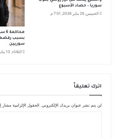
والشرع يبحث عن دور روسي جنوب
ل
سوريا – حصاد الأسبوع
ن
الخميس, 29 يناير 2026, 7:51 م
م
س
ا
محاك
ا
بسبب رفضهم 
سوريين
ل
ي
الثلاثاء, 13 يناير 2026, 4:55 م
و
م
اترك تعليقاً
لن يتم نشر عنوان بريدك الإلكتروني.
الحقول الإلزامية مشار إل
ا
ل
ت