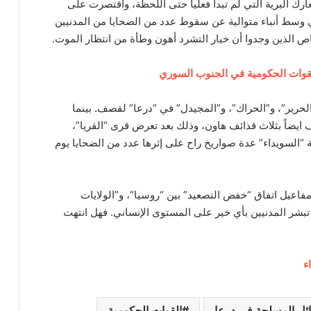
ك البرية التي لم تبدأ فعلياً حتى اللحظة، واقتصرت على
وسط أنباء متوالية عن سقوط عدد من الضحايا من المدنيين
ص الذين وجدوا أن خيار التشرد أهون وطأة من انتظار الموت.
لقوات الحكومية في الجنوب السوري
لحرير”، و”الحراك”، و”المجيدل” في “درعا” لقصف. بينما
ايضاً بثلاث قذائف هاون، وذلك بعد تعرض قرى “القريا”،
“السويداء” عدة صواريخ راح على إثرها عدد من الضحايا يوم
 مفاعيل اتفاق “خفض التصعيد” بين “روسيا”، و”الولايات
ا تبشر المدنيين بأي خير على المستوى الإنساني. فهل انتهت
ء
ئل المسلحة في درعا
القوات الحكومية