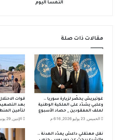
ط
النمسا اليوم
ن
ي
ي
خ
و
مقالات ذات صلة
ض
أ
و
ل
ى
م
ب
ا
ر
غوتيريش يحضّر لزيارة سوريا ..
قوات الاحتلا
ي
وعلبي يشدّد على الملكية الوطنية
بعد التصعيد 
ا
لملف المفقودين _ حصاد الأسبوع
لتأمين المنط
ت
الخميس, 23 يوليو 2026, 6:16 م
الإثنين, 29 يونيو 2026, 12:14 م
ه
ف
ي
نقل معتقلي داعش يمدّد الهدنة ..
ا