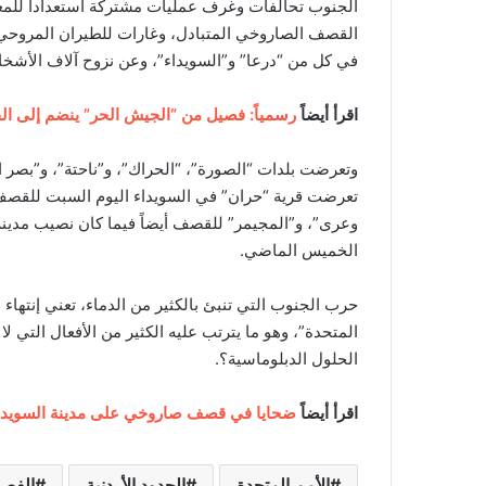
الجنوب تحالفات وغرف عمليات مشتركة استعداداً للمعار
القصف الصاروخي المتبادل، وغارات للطيران المروحي 
في كل من “درعا” و”السويداء”، وعن نزوح آلاف الأشخا
اقرأ أيضاً
رسمياً: فصيل من “الجيش الحر” ينضم إلى ا
وتعرضت بلدات “الصورة”، “الحراك”، و”ناحتة”، و”بصر ا
تعرضت قرية
“حران” في السويداء اليوم السبت للقصف 
وعرى”، و”المجيمر” للقصف أيضاً فيما كان نصيب مدينة 
الخميس الماضي.
حرب الجنوب التي تنبئ بالكثير من الدماء، تعني إنتهاء
المتحدة”، وهو ما يترتب عليه الكثير من الأفعال التي ل
الحلول الدبلوماسية؟.
اقرأ أيضاً
ضحايا في قصف صاروخي على مدينة السويدا
الأمم المتحدة
الحدود الأردنية
الفصا