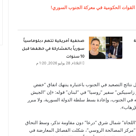
 القوات الحكومية في معركة الجنوب السوري!
ة
صحفية أمريكية تتهم دبلوماسياً
سورياً بالمشاركة في خطفها قبل
10 سنوات
الثلاثاء, 28 يوليو 2026, 1:20 م
ل نتائج التصعيد في الجنوب باعتباره ينتهك اتفاق “خفض
ر زاسبيكين” سفير “روسيا” في “لبنان” قوله: «إن “الجيش
 في الجنوب، وإعادة بسط سلطة الدولة السورية، ولا مبرر
إرهاب».
اللجاة” شمال شرق “درعا” دون مقاومة تذكر، وسط التحاق
 “مركز المصالحة الروسي”، شكلت الفصائل المعارضة في