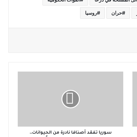
حران
روسيا
س
و
ر
ي
ا
ت
ف
ق
د
أ
سوريا تفقد أصنافا نادرة من الحيوانات..