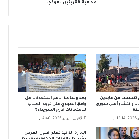
ص
محمية القريتين نموذجاً
ن
ا
ف
ا
ن
ا
د
ر
ة
م
ن
ا
ل
ح
ل تنسحب من عابدين
بعد وساطة الأمم المتحدة .. هل
ي
.. وانتشار أمني سوري
وافق الهجري على توجه الطلاب
و
قة
للامتحانات خارج السويداء؟
ا
الإثنين, 1 يونيو 2026, 4:40 م
ن
ا
ت
الإدارة الذاتية تعلن قبول العرض
.