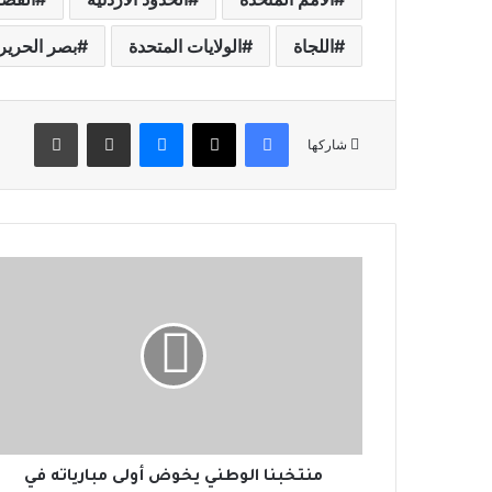
اللجاة
الولايات المتحدة
بصر الحرير
فيسبوك
‫X
ماسنجر
مشاركة عبر البريد
طباعة
شاركها
م
ن
ت
خ
ب
ن
ا
ا
ل
و
منتخبنا الوطني يخوض أولى مبارياته في