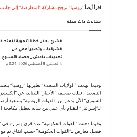
اقرأ أيضاً
“روسيا” ترجح مشاركة “المعارضة” إلى جانب
مقالات ذات صلة
الشرع يعلن خطة تنموية للمنطق
الشرقية .. وتحذير أممي من
تهديدات داعش _ حصاد الأسبوع
الخميس, 6 أغسطس 2026, 8:24 م
وفيما اتهمت “الولايات المتحدة” نظيرتها “روسيا” بتحم
التصعيد”، نقلت صحيفة “الأخبار” اللبنانية عن “ألكسند
السوري” الآن بدعم من “القوات الروسية” يستعيد أرضه
لـ”إسرائيل” للقيام بأي عمل من شأنه تعطيل مكافحة ال
وفيما دخلت “القوات الحكومية” عدة قرى ومزارع في “
فصيل معارض بـ”القوات الحكومية” حسب اتفاق تم مع