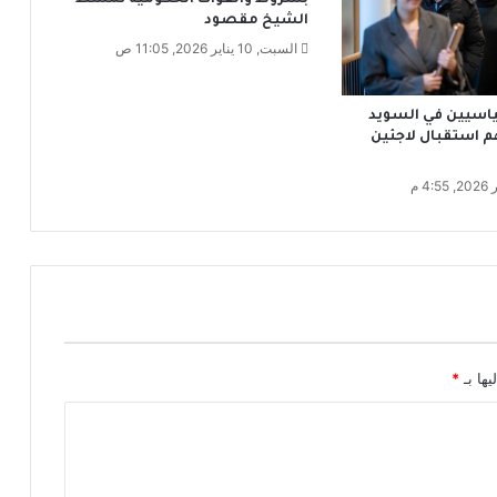
بشروط والقوات الحكومية تمشط
.
الشيخ مقصود
م
السبت, 10 يناير 2026, 11:05 ص
ح
م
ي
مة 6 سياسيين في السويد
ة
استقبال لاجئين
ا
ل
ق
ر
ي
ت
ي
ن
ن
م
يها بـ
*
و
ذ
ج
اً