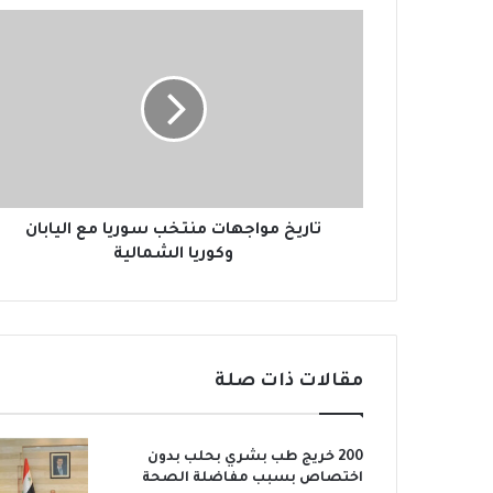
ت
ا
ر
ي
خ
م
و
ا
ج
ه
تاريخ مواجهات منتخب سوريا مع اليابان
ا
وكوريا الشمالية
ت
م
ن
ت
خ
مقالات ذات صلة
ب
س
و
200 خريج طب بشري بحلب بدون
ر
اختصاص بسبب مفاضلة الصحة
ي