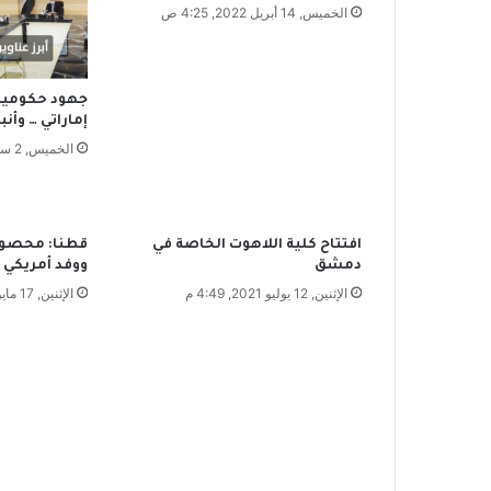
ا
الخميس, 14 أبريل 2022, 4:25 ص
م
ع
ا
جهود حكومية
ل
إماراتي … وأنب
ي
الخميس, 2 سبتمبر 2021, 9:38 م
ا
ب
ا
ن
و
افتتاح كلية اللاهوت الخاصة في
قطنا: محصول 
ك
دمشق
ووفد أمريكي ف
و
الإثنين, 12 يوليو 2021, 4:49 م
الإثنين, 17 مايو 2021, 10:21 م
ر
ي
ا
ا
ل
ش
م
ا