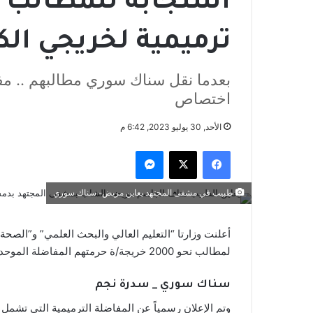
استجابةً للمطالب .
ترميمية لخريجي الك
بعدما نقل سناك سوري مطالبهم .. مفا
اختصاص
الأحد, 30 يوليو 2023, 6:42 م
فيسبوك
‫X
ماسنجر
طبيب في مشفى المجتهد يعاين مريض- سناك سوري
أعلنت وزارتا “التعليم العالي والبحث العلمي” و”الصحة
لمطالب نحو 2000 خريجة/ة حرمتهم المفاضلة الموحدة من الحصول على مقعد اختصاص.
سناك سوري _ سدرة نجم
وتم الإعلان رسمياً عن المفاضلة الترميمية التي تشمل 