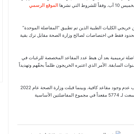
 التي نشرها
الموقع الرسمي
خريجي الكليات الطبية الذين تم تطبيق “المفاضلة الموحدة”
قبول عدد محدود فقط في اختصاصات لصالح وزارة الصحة مقابل ترك بقية
فاضلة ترميمية بعد أن هبط عدد المقاعد المخصصة للرغبات في
وات السابقة. الأمر الذي اعتبره الخريجون ظلماً بحقّهم وتهديداً
وذكر الطلاب الخريجون أن 1715 طالباً لم يختصّوا بسبب عدم وجود مقاعد كافية. وبينما قبلت وزارة الصحة عام 2022
تخصيص 1039 مقعداً للخريجين. فإن الدفعة السابقة اتسعت لـ 5774 مقعداً في مجموع المفاضلتين الأساسية