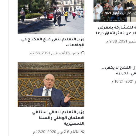
ع
و
م
و
 للمشاركة بمعرض
ظ
اء عن تعثر اتفاق درعا
ف
وزير التعليم ينفي منع المكياج في
ي
الجامعات
ا
الإثنين, 16 أغسطس 2021, 7:56 م
ل
ت
م
القمح لا يكفي …
و
ي الجزيرة
ي
ن
ل
ل
ت
غ
وزير التعليم العالي: سنلغي
ل
الامتحان الوطني والسنة
التحضيرية
ب
ع
الثلاثاء, 6 أكتوبر 2020, 12:20 م