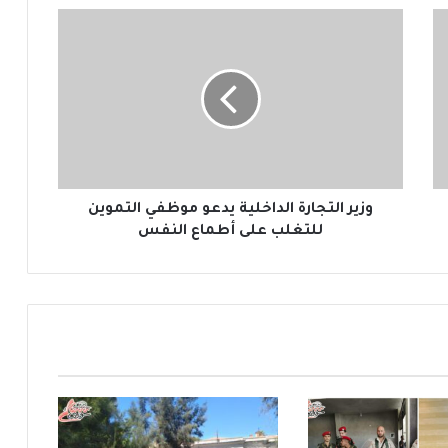
و
ز
ي
ر
ا
ل
ت
ج
ا
ر
وزير التجارة الداخلية يدعو موظفي التموين
ة
للتغلب على أطماع النفس
ا
ل
د
ا
خ
ل
ي
ة
ي
د