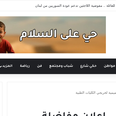
 مواطن
حكي شارع
شباب ومجتمع
فن
رياضة
المزيد
ميمية لخريجي الكليات الطبية