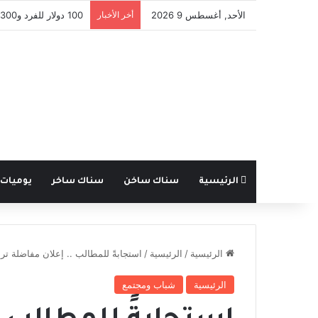
الأحد, أغسطس 9 2026
أخر الأخبار
100 دولار للفرد و300 للعائلة .. مفوضية اللاجئين تدعم عودة السوريين من لبنان
الرئيسية
سناك ساخن
سناك ساخر
يوميات
الرئيسية
/
الرئيسية
/
استجابةً للمطالب .. إعلان مفاضلة تر
الرئيسية
شباب ومجتمع