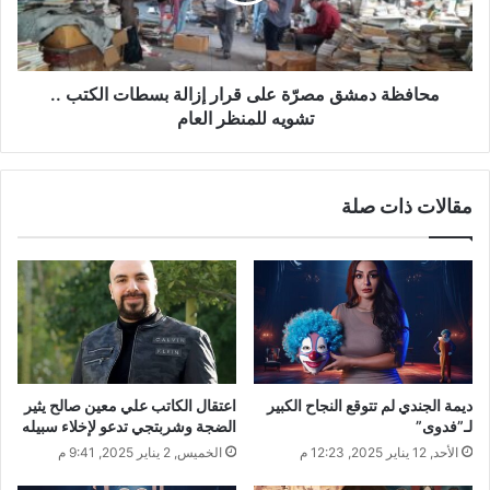
ة
د
ا
م
ل
ش
ش
ق
محافظة دمشق مصرّة على قرار إزالة بسطات الكتب ..
ب
م
تشويه للمنظر العام
ا
ص
ب
رّ
ب
ة
مقالات ذات صلة
ف
ع
و
ل
ز
ى
ع
ق
ل
ر
ى
ا
أ
ر
ه
إ
ل
ز
ديمة الجندي لم تتوقع النجاح الكبير
اعتقال الكاتب علي معين صالح يثير
ي
ا
لـ”فدوى”
الضجة وشربتجي تدعو لإخلاء سبيله
ح
ل
الأحد, 12 يناير 2025, 12:23 م
الخميس, 2 يناير 2025, 9:41 م
ل
ة
ب
ب