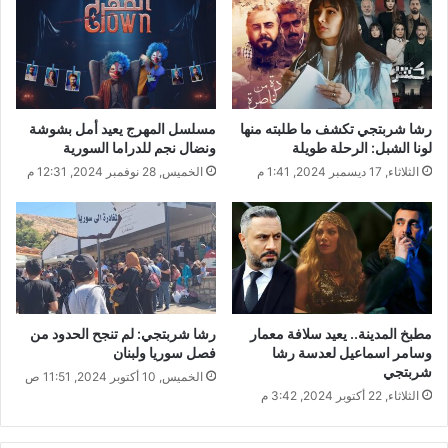
س
ط
ا
ت
ا
ل
رشا شربتجي تكشف ما طلبته منها
مسلسل المهرج يعيد أمل بشوشة
ك
لونا الشبل: الرحلة طويلة
ونضال نجم للدراما السورية
ت
الثلاثاء, 17 ديسمبر 2024, 1:41 م
الخميس, 28 نوفمبر 2024, 12:31 م
ب
.
.
ت
ش
و
ي
ه
مطبخ المدينة.. يعيد سلافة معمار
رشا شربتجي: لم تنجح الحدود من
ل
وسامر اسماعيل لعدسة رشا
فصل سوريا ولبنان
ل
شربتجي
الخميس, 10 أكتوبر 2024, 11:51 ص
م
الثلاثاء, 22 أكتوبر 2024, 3:42 م
ن
ظ