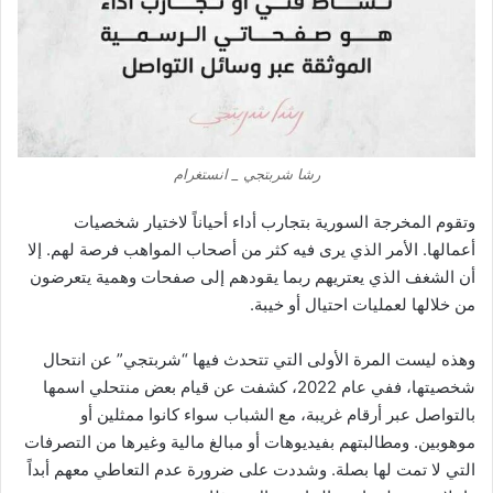
رشا شربتجي _ انستغرام
وتقوم المخرجة السورية بتجارب أداء أحياناً لاختيار شخصيات
أعمالها. الأمر الذي يرى فيه كثر من أصحاب المواهب فرصة لهم. إلا
أن الشغف الذي يعتريهم ربما يقودهم إلى صفحات وهمية يتعرضون
من خلالها لعمليات احتيال أو خيبة.
وهذه ليست المرة الأولى التي تتحدث فيها “شربتجي” عن انتحال
شخصيتها، ففي عام 2022، كشفت عن قيام بعض منتحلي اسمها
بالتواصل عبر أرقام غريبة، مع الشباب سواء كانوا ممثلين أو
موهوبين. ومطالبتهم بفيديوهات أو مبالغ مالية وغيرها من التصرفات
التي لا تمت لها بصلة. وشددت على ضرورة عدم التعاطي معهم أبداً