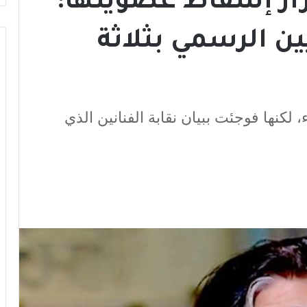
رار إسقاط عضويتها:
ين الرسمي بثلاثة
، لكنها فوجئت ببيان نقابة الفنانين الذي