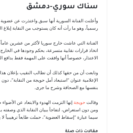
سناك سوري-دمشق
وأعلنت الفنانة السورية أنها سبق واعتذرت عن عضوية ال
رسمياً، وهو ما رأت أنه كان يستوجب من النقابة إبلاغ ا
الفنانة التي عاشت خارج سوريا لأكثر من عشرين عاما
اتخاذ قرارات نقابية متسرعة، بحكم وجودها في الخارج 
الاعتذار، خصوصاً أنها وافقت على المهمة فقط بدافع ال
وتابعت أن من حقها كذلك أن تطالب النقيب بإعلان هذ
الإعلامية عنوان “استبعاد أمل حويجة من النقابة”، دون
بنفسها مع الصحافة وشرح ما جرى.
وقالت
حويجة
إنها التزمت الهدوء والابتعاد عن الأضواء 
ومن دون استعراض، لتفاجأ ببيان النقابة الذي وصفته بـ
سيما عبارة “إسقاط العضوية”، حملت طابعاً ترهيبياً لا
مقالات ذات صلة