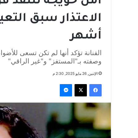
أمل حويجة تنتقد ق
الاعتذار سبق التعي
أشهر
الفنانة تؤكد أنها لم تكن تسعى للأضواء
وصفته بـ"المستفز" و"غير الراقي"
الإثنين, 26 مايو 2025, 2:30 م
فيسبوك
‫X
ماسنجر