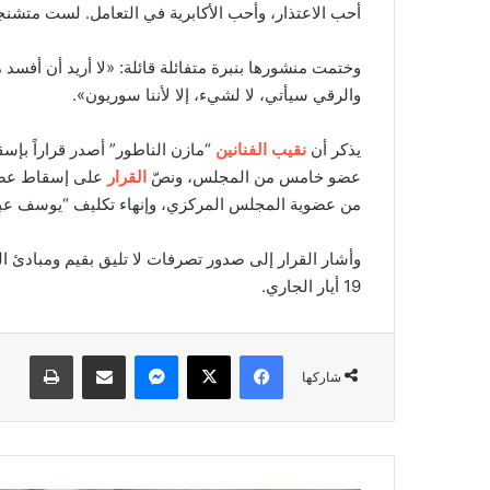
أحب الاعتذار، وأحب الأكابرية في التعامل. لست متشنجة
وختمت منشورها بنبرة متفائلة قائلة: «لا أريد أن أفسد م
والرقي سيأتي، لا لشيء، إلا لأننا سوريون».
يذكر أن
نقيب الفنانين
عضو خامس من المجلس، ونصّ
القرار
على إسقاط عضوي
من عضوية المجلس المركزي، وإنهاء تكليف “يوسف عبد
وأشار القرار إلى صدور تصرفات لا تليق بقيم ومبادئ 
19 أيار الجاري.
فيسبوك
‫X
ماسنجر
مشاركة عبر البريد
طباعة
شاركها