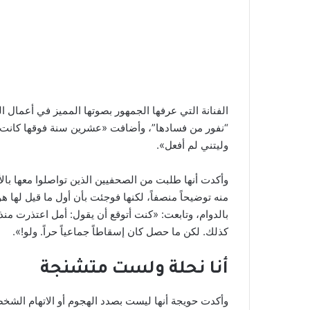
الفنانة التي عرفها الجمهور بصوتها المميز في أعمال ال
“نفور من فسادها”، وأضافت «عشرين سنة فوقها كانت 
وليتني لم أفعل».
وأكدت أنها طلبت من الصحفيين الذين تواصلوا معها بالأ
منه توضيحاً منصفاً، لكنها فوجئت بأن أول ما قيل لها 
كذلك. لكن ما حصل كان إسقاطاً جماعياً حراً. ولو!».
أنا نحلة ولست متشنجة
وأكدت حويجة أنها ليست بصدد الهجوم أو الاتهام الش