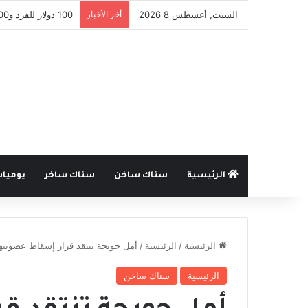
السبت, أغسطس 8 2026
أخر الأخبار
بمبادرة فردية .. ميني var في بطولة شعبية بطرطوس يسبق الدوري
الرئيسية
سناك ساخن
سناك ساخر
يوميا
الرئيسية
/
الرئيسية
/
أمل حويجة تنتقد قرار إسقاط عضويتها:
الرئيسية
سناك ساخن