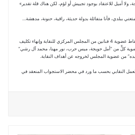
، ولا أميل للاعتقاد بوجود تجييش أو لؤم، لكن هناك قلة تقدير»
تعتي ببلدي، فأنا متفائلة بدولة حديثة، راقية، حنونة، مدهشة…
“مازن الناطور” أصدر قراراً بإسقاط عضوية 4 فنانين من المجلس المركزي للنقابة وإنهاء تكليف
ة كلٍّ من “أمل حويجة، ميس حرب، نور مهنا، محمد آل رشي”
ه” من عضوية المجلس لخروجه عن أهداف النقابة.
العمل النقابي بحسب ما ورد في محضر الاستجواب المنعقد في