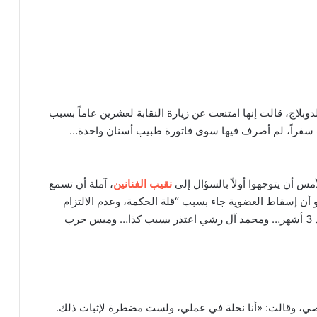
دوبلاج، قالت إنها امتنعت عن زيارة النقابة لعشرين عاماً بسبب
سفراً، لم أصرف فيها سوى فاتورة طبيب أسنان واحدة…
مس أن يتوجهوا أولاً بالسؤال إلى
نقيب الفنانين
، آملة أن تسمع
هو أن إسقاط العضوية جاء بسبب “قلة الحكمة، وعدم الالتزام
بالدوام، وتابعت: «كنت أتوقع أن يقول: أمل اعتذرت منذ 3 أشهر… ومحمد آل رشي اعتذر بسبب كذا… وميس حرب
خصي، وقالت: «أنا نحلة في عملي، ولست مضطرة لإثبات ذلك.