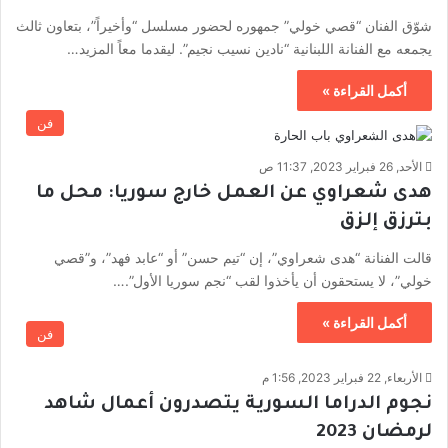
شوّق الفنان “قصي خولي” جمهوره لحضور مسلسل “وأخيراً”، بتعاون ثالث
يجمعه مع الفنانة اللبنانية “نادين نسيب نجيم”. ليقدما معاً المزيد…
أكمل القراءة »
فن
الأحد, 26 فبراير 2023, 11:37 ص
هدى شعراوي عن العمل خارج سوريا: محل ما
بترزق إلزق
قالت الفنانة “هدى شعراوي”، إن “تيم حسن” أو “عابد فهد”، و”قصي
خولي”، لا يستحقون أن يأخذوا لقب “نجم سوريا الأول”.…
أكمل القراءة »
فن
الأربعاء, 22 فبراير 2023, 1:56 م
نجوم الدراما السورية يتصدرون أعمال شاهد
لرمضان 2023