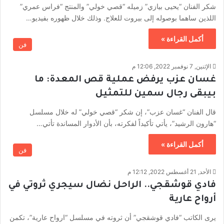
شكر الفنان “يحيى بيازي” زميله “قصي خولي” والمنتج “فراس عمري”
اللذين ساهما بوصوله إلى بيروت للعلاج. وذلك خلال ظهوره بفيديو…
أكمل القراءة »
فن
الإثنين, 7 نوفمبر 2022, 12:06 م
غسان عزب يرفض عملية قص المعدة: ما
بيبقى رجال سمين للتمثيل
قال الفنان “غسان عزب”، إن شكر “قصي خولي” له خلال مسلسل
“هارون الرشيد”، يأتي تأكيداً لفكرته، بأن الأدوار المساندة تأتي…
أكمل القراءة »
فن
الأحد, 21 أغسطس 2022, 12:12 م
فادي قوشقجي.. الراحل نضال سيجري ثروتي في
أرواح عارية
يرى الكاتب “فادي قوشقجي” أن ثروته في مسلسل “ارواح عارية”، تكمن