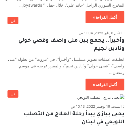
المخرج السوري الراحل “حاتم علي”. خلال حفل ” joyawards…
أكمل القراءة »
فن
الأحد, 8 يناير 2023, 11:04 ص
وأخيراً.. يجمع بين منى واصف وقصي خولي
ونادين نجيم
انطلقت عمليات تصوير مسلسل “وأخيراً”، في “بيروت” من بطولة “منى
واصف”، “قصي خولي” و”نادين نجيم”، والمقرر عرضه في موسم
رمضان…
أكمل القراءة »
فن
السبت, 19 نوفمبر 2022, 10:13 ص
يحيى بيازي يبدأ رحلة العلاج من التصلب
اللويحي في لبنان