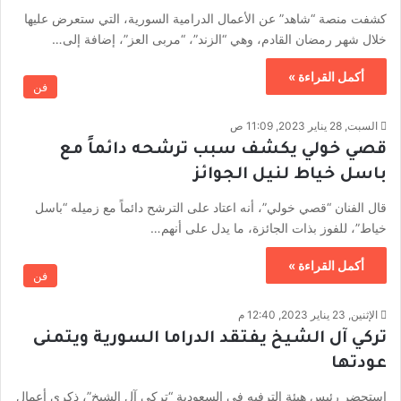
كشفت منصة “شاهد” عن الأعمال الدرامية السورية، التي ستعرض عليها
خلال شهر رمضان القادم، وهي “الزند”، “مربى العز”، إضافة إلى…
أكمل القراءة »
فن
السبت, 28 يناير 2023, 11:09 ص
قصي خولي يكشف سبب ترشحه دائماً مع
باسل خياط لنيل الجوائز
قال الفنان “قصي خولي”، أنه اعتاد على الترشح دائماً مع زميله “باسل
خياط”، للفوز بذات الجائزة، ما يدل على أنهم…
أكمل القراءة »
فن
الإثنين, 23 يناير 2023, 12:40 م
تركي آل الشيخ يفتقد الدراما السورية ويتمنى
عودتها
استحضر رئيس هيئة الترفيه في السعودية “تركي آل الشيخ”، ذكرى أعمال