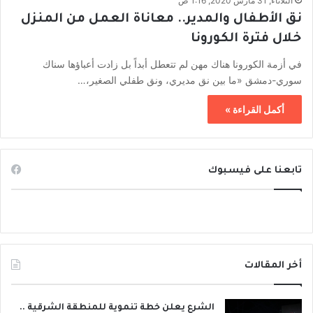
الثلاثاء, 31 مارس 2020, 1:16 ص
نق الأطفال والمدير.. معاناة العمل من المنزل
خلال فترة الكورونا
في أزمة الكورونا هناك مهن لم تتعطل أبداً بل زادت أعباؤها سناك
سوري-دمشق «ما بين نق مديري، ونق طفلي الصغير،…
أكمل القراءة »
تابعنا على فيسبوك
أخر المقالات
الشرع يعلن خطة تنموية للمنطقة الشرقية ..