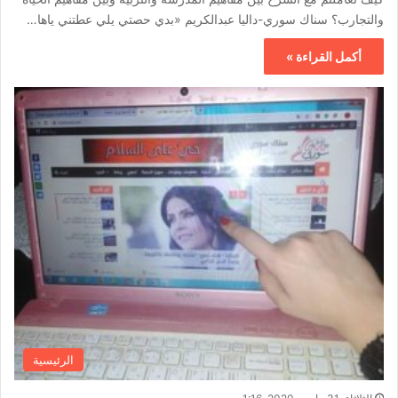
والتجارب؟ سناك سوري-داليا عبدالكريم «بدي حصتي يلي عطتني ياها…
أكمل القراءة »
الرئيسية