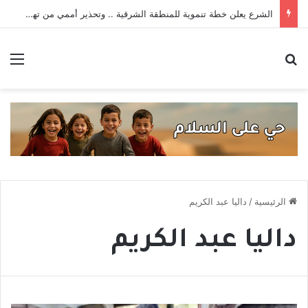
قانون الجرائم الإلكترونية يستعيد سطوته .. حادثتا اعتقال تهددان حرية التعبير
بحث عن
الق
الرئيسية
/
داليا عبد الكريم
داليا عبد الكريم