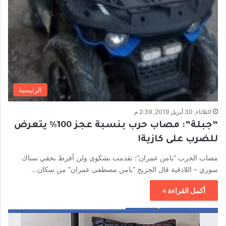
الرئيسية
الثلاثاء, 30 أبريل 2019, 2:39 م
“جبلة”: مصاب حرب بنسبة عجز 100% يتعرض
للضرب على كازية!
مصاب الحرب “يامن عمران”: تقدمت بشكوى ولن أفرط بحقي سناك
سوري – اللاذقية قال الجريح “يامن مصطفى عمران” من سكان…
أكمل القراءة »