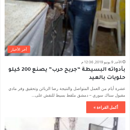
أخر الأخبار
الأحد, 9 يونيو 2019, 12:36 م
بأدواته البسيطة “جريح حرب” يصنع 200 كيلو
حلويات بالعيد
عشرة أيام من العمل المتواصل والنتيجة رضا الزبائن وتحقيق وفر مادي
مقبول سناك سوري – دمشق ملقط بسيط للنقش على…
أكمل القراءة »