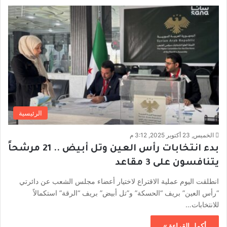
الرئيسية
الخميس, 23 أكتوبر 2025, 3:12 م
بدء انتخابات رأس العين وتل أبيض .. 21 مرشحاً
يتنافسون على 3 مقاعد
انطلقت اليوم عملية الاقتراع لاختيار أعضاء مجلس الشعب عن دائرتي
“رأس العين” بريف “الحسكة” و”تل أبيض” بريف “الرقة” استكمالاً
للانتخابات…
أكمل القراءة »