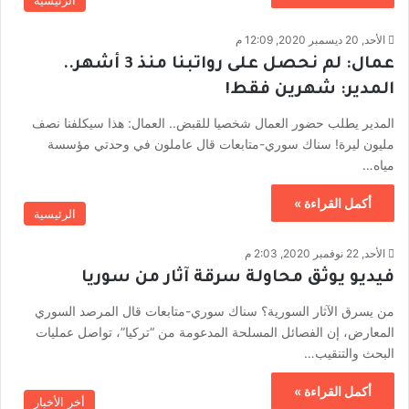
الرئيسية
الأحد, 20 ديسمبر 2020, 12:09 م
عمال: لم نحصل على رواتبنا منذ 3 أشهر..
المدير: شهرين فقط!
المدير يطلب حضور العمال شخصيا للقبض.. العمال: هذا سيكلفنا نصف
مليون ليرة! سناك سوري-متابعات قال عاملون في وحدتي مؤسسة
مياه…
أكمل القراءة »
الرئيسية
الأحد, 22 نوفمبر 2020, 2:03 م
فيديو يوثق محاولة سرقة آثار من سوريا
من يسرق الآثار السورية؟ سناك سوري-متابعات قال المرصد السوري
المعارض، إن الفصائل المسلحة المدعومة من “تركيا”، تواصل عمليات
البحث والتنقيب…
أكمل القراءة »
أخر الأخبار