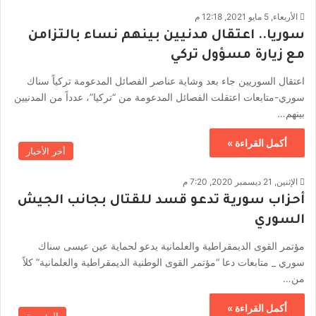
الأربعاء, 5 مايو 2021, 12:18 م
سوريا.. اعتقال مدنيين بينهم نساء بالتزامن
مع زيارة مسؤول تركي
اعتقال السوريين جاء بعد وشاية عناصر الفصائل المدعومة تركياً سناك
سوري-متابعات اعتقلت الفصائل المدعومة من “تركيا”، عدداً من المدنيين
بينهم…
أكمل القراءة »
أخر الأخبار
الإثنين, 21 ديسمبر 2020, 7:20 م
أحزاب سورية تدعو قسد للقتال بجانب الجيش
السوري
مؤتمر القوى الديمقراطية والعلمانية يدعو لحماية عين عيسى سناك
سوري _ متابعات دعا “مؤتمر القوى الوطنية الديمقراطية والعلمانية” كلاً
من…
أكمل القراءة »