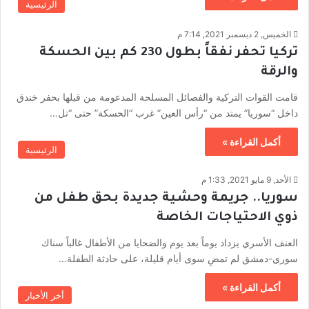
الرئيسية
الخميس, 2 ديسمبر 2021, 7:14 م
تركيا تحفر نفقاً بطول 230 كم بين الحسكة
والرقة
قامت القوات التركية والفصائل المسلحة المدعومة من قبلها بحفر خندق
داخل “سوريا” يمتد من “رأس العين” غرب “الحسكة” حتى “تل…
أكمل القراءة »
الرئيسية
الأحد, 9 مايو 2021, 1:33 م
سوريا.. جريمة وحشية جديدة بحق طفل من
ذوي الاحتياجات الخاصة
العنف الأسري يزداد يوماً بعد يوم والضحايا من الأطفال غالباً سناك
سوري-دمشق لم تمضِ سوى أيام قليلة، على حادثة الطفلة…
أكمل القراءة »
أخر الأخبار