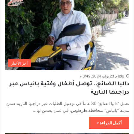
أخر الأخبار
الثلاثاء, 23 يوليو 2024, 3:49 م
داليا الضائع.. توصل أطفال وفتية بانياس عبر
دراجتها النارية
تعمل “داليا الضائع” 30 عاماً في توصيل الطلبات عبر دراجتها النارية ضمن
مدينة “بانياس” بمحافظة طرطوس. في عمل يضمن لها…
أكمل القراءة »