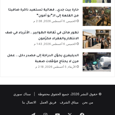
حارة بيت جدي.. فعالية تستعيد ذاكرة صافيتا
من القلعة إلى الـ”بو آمون”
الخميس, 6 أغسطس 2026, 2:38 م
تطور هائل في ثقافة الطوابير .. الأثرياء في صف
الانتظار والفقراء مكرّمون
الخميس, 6 أغسطس 2026, 1:43 م
الديليفري يحوّل الدراجة إلى مصدر دخل .. عمل
مرن لا يحتاج مؤهّلات صعبة
الأربعاء, 5 أغسطس 2026, 2:18 م
© حقوق النشر 2026، جميع الحقوق محفوظة | سناك سوري
من نحن
ميثاق الشرف
فريق العمل
الاتصال بنا
فيسبوك
‫X
‫YouTube
انستقرام
تيلقرام