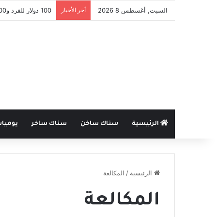
السبت, أغسطس 8 2026
أخر الأخبار
100 دولار للفرد و300 للعائلة .. مفوضية اللاجئين تدعم عودة السوريين من لبنان
الرئيسية
سناك ساخن
سناك ساخر
يوميا
الرئيسية
/
المكالعة
المكالعة