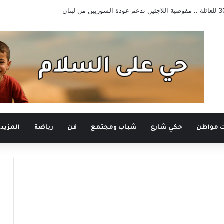
ت مواطن
حكي شارع
شباب ومجتمع
فن
رياضة
المزيد