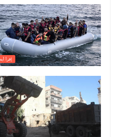
إقرأ أيض