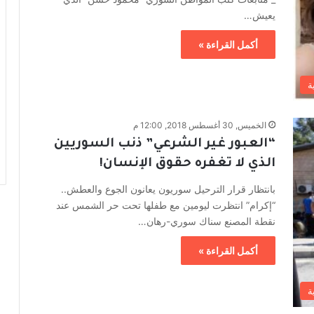
يعيش…
أكمل القراءة »
ة
الخميس, 30 أغسطس 2018, 12:00 م
“العبور غير الشرعي” ذنب السوريين
الذي لا تغفره حقوق الإنسان!
بانتظار قرار الترحيل سوريون يعانون الجوع والعطش..
“إكرام” انتظرت ليومين مع طفلها تحت حر الشمس عند
نقطة المصنع سناك سوري-رهان…
أكمل القراءة »
ة