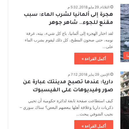
الثلاثاء, 29 مايو 2018, 5:32 م
هجرة إلى ألمانيا لشرب الماء: سبب
مقنع للجوء.. شاهر جوهر
لقد اختار الهجرة إلى ألمانيا، باع كل شيء، بيته، غرفة
نومه، حتى صحون المطبخ، كل ذلك ليقوم بشرب الماء
على…
ا
أكمل القراءة »
الإثنين, 29 يناير 2018, 7:12 م
داريا: عندما تصبح مدينتك عبارة عن
صور وفيديوهات على الفيسبوك
كيف استطاعت صفحة تابعة لدائرة حكومية أن تحيي
ذكريات داريا وعلاقة أهلها ببعضهم البعض؟ سناك سوري –
نجيب الشوفي يبحث…
أكمل القراءة »