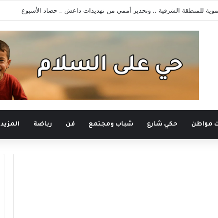
وية للمنطقة الشرقية .. وتحذير أممي من تهديدات داعش _ حصاد الأسبوع
ت مواطن
حكي شارع
شباب ومجتمع
فن
رياضة
المزيد