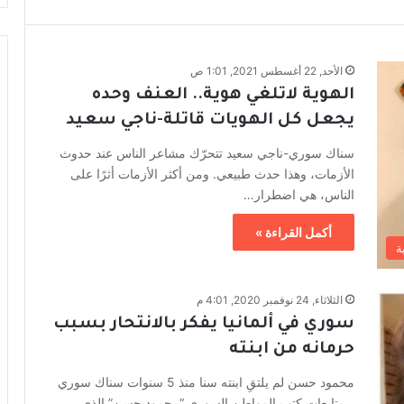
الأحد, 22 أغسطس 2021, 1:01 ص
الهوية لاتلغي هوية.. العنف وحده
يجعل كل الهويات قاتلة-ناجي سعيد
سناك سوري-ناجي سعيد تتحرّك مشاعر الناس عند حدوث
الأزمات، وهذا حدث طبيعي. ومن أكثر الأزمات أثرًا على
الناس، هي اضطرار…
أكمل القراءة »
ة
الثلاثاء, 24 نوفمبر 2020, 4:01 م
سوري في ألمانيا يفكر بالانتحار بسبب
حرمانه من ابنته
محمود حسن لم يلتقِ ابنته سنا منذ 5 سنوات سناك سوري
_ متابعات كتب المواطن السوري “محمود حسن” الذي