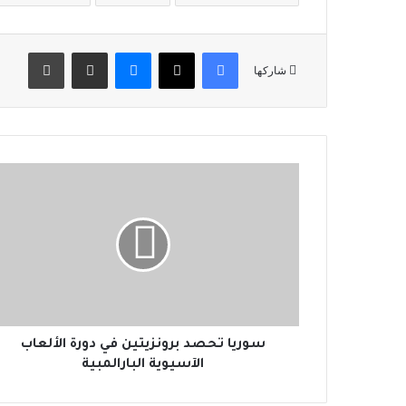
فيسبوك
‫X
ماسنجر
مشاركة عبر البريد
طباعة
شاركها
س
و
ر
ي
ا
ت
ح
ص
د
ب
سوريا تحصد برونزيتين في دورة الألعاب
ر
الآسيوية البارالمبية
و
ن