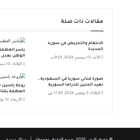
ز
ي
ت
مقالات ذات صلة
ي
ن
ف
الانتقام والتحريض في سوريا
ي
الجديدة
ياسر العظمة:
د
الوطن بعدل
و
الأحد, 15 ديسمبر 2024, 9:23 م
ر
الثلاثاء, 10 ديسمبر 2024, 3:15 م
ة
ا
صورة فناني سوريا في السعودية..
ل
تعيد الحنين للدراما السورية
روعة ياسين م
أ
العظمة بكتاب
الثلاثاء, 5 نوفمبر 2024, 11:55 ص
ل
الأربعاء, 10 يوليو 2024, 1:07 م
ع
ا
ب
ا
ل
آ
© حقوق النشر 2026، جميع الحقوق محفوظة | سناك سوري