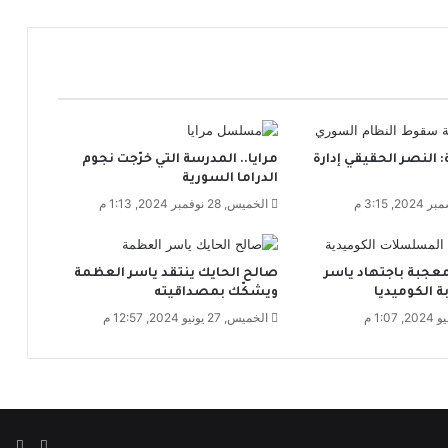
ي
س
و
ر
ي
ا
ل
 النصر الحقيقي إدارة
مرايا.. المدرسة التي خرّجت نجوم
ت
الدراما السورية
ح
س
الخميس, 28 نوفمبر 2024, 1:13 م
ي
ن
م
عجبة باجتهاد ياسر
صالح الحايك ينتقد ياسر العظمة
و
ة الكوميديا
ويشكّك بمصداقيته
ا
الخميس, 27 يونيو 2024, 12:57 م
ر
د
خ
ز
ي
ن
‫X
فيسبوك