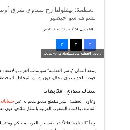
العظمة: بيقلولنا رح نساوي شرق أوس
نشوف شو حيصير
الخميس, 26 أكتوبر 2023, 9:16 ص
فيسبوك
‫X
ماسنجر
ياسر العظمة من مسلسله مرايا-انترنت
ينتقد الفنان “ياسر العظمة” سياسات العرب بالاصغاء
خوض الحديث بأي مجال، دون إدراك المخاطر المحيطة ب
سناك سوري _ متابعات
وعاود “العظمة” نشر مقطع فيديو قديم له عبر
حساباته
ع
القائمة. واكتفاء الشعوب العربية بانتظار نتائجها دون تف
وبدأ “العظمة” قائلاً: «منقعد نحن العرب منحكي ومنتسلى