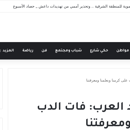
وية للمنطقة الشرقية .. وتحذير أممي من تهديدات داعش _ حصاد الأسبوع
 مواطن
حكي شارع
شباب ومجتمع
فن
رياضة
المزيد
على كرمنا وبعلمنا ومعرفتنا
 العرب: فات الدب
ومعرفتنا