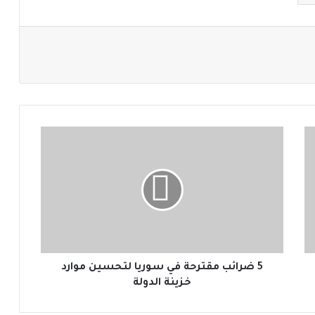
5
ض
ر
ا
ئ
ب
م
ق
ت
ر
5 ضرائب مقترحة في سوريا لتحسين موارد
ح
خزينة الدولة
ة
ف