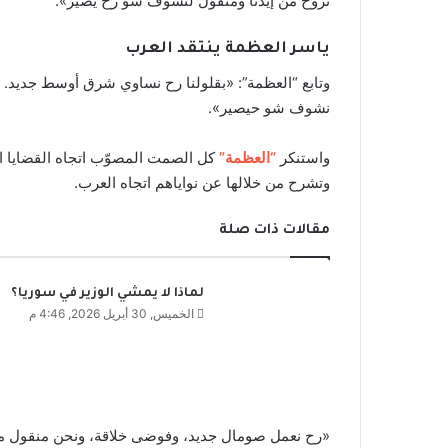
تروح من إيدنا ومنقول لنشوف شو رح يصير».
ياسر العظمة ينتقد العرب
وتابع “العظمة”: «بقلولنا رح نساوي شرق أوسط جديد. بق
نشوف شو حيصير».
واستنكر
“العظمة”
كل الصمت المصوّب اتجاه القضايا العر
وتشرح من خلالها عن نواياهم اتجاه العرب.
مقالات ذات صلة
لماذا لا يمشي الوزير في سوريا؟
الخميس, 30 أبريل 2026, 4:46 م
«رح نعمل صومال جديد، وفوضى خلاقة، ونحن منقول منش