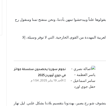
ولوها علناً وبيدحشوا تمهن بأدننا، ونحن منفتح تمنا ومنقول رح
بية المهددة من القوى الخارجية. التي لا توفر وسيلة، إلا
نجوم سوريا يحصدون سلسلة جوائز
في جوي أووردز 2025
الأحد, 19 يناير 2025, 1:54 م
وف شو رح يصير، بهددونا بتقسيم بلادنا بشكل علني. ليل نهار