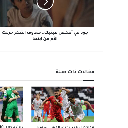
ي
أ
غ
م
ض
ع
جود في أغمض عينيك.. مخاوف التنمر حرمت
ي
الأم من ابنها
ن
ي
ك
.
.
مقالات ذات صلة
م
خ
ا
و
ف
ا
ل
ت
ن
مواجهة تعيد ذكرى الفوز .. سوريا