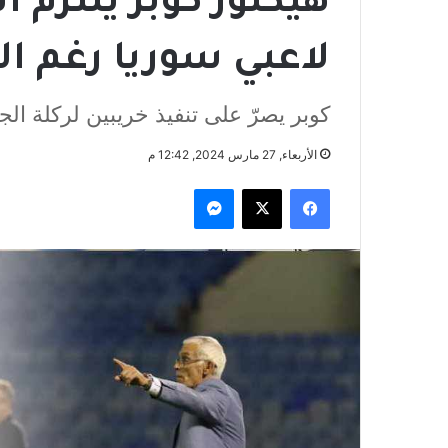
هيكتور كوبر يلتزم 
لاعبي سوريا رغم ا
كوبر يصرّ على تنفيذ خريبين لركلة الج
الأربعاء, 27 مارس 2024, 12:42 م
فيسبوك
‫X
ماسنجر