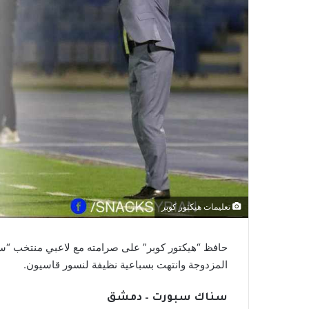
تعليمات هيكتور كوبر
حافظ “هيكتور كوبر” على صرامته مع لاعبي منتخب “سوري
المزدوجة وانتهت بسباعية نظيفة لنسور قاسيون.
سناك سبورت – دمشق