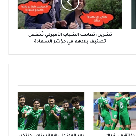
ن
:
ت
ع
ا
س
تشرين: تعاسة الشباب الأميركي تُخفض
ة
تصنيف بلادهم في مؤشر السعادة
ا
ل
ش
ب
ا
ب
ا
ل
أ
م
ي
ر
ك
ي
ثلاثية خلال 10 دقائق في شباك
بعد الفوز على أفغانستان .. منتخب