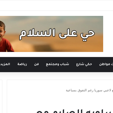
رونية يستعيد سطوته .. حادثتا اعتقال تهددان حرية التعبير
ت مواطن
حكي شارع
شباب ومجتمع
فن
رياضة
المزيد
ع لاعبي سوريا رغم التفوق بسباعية