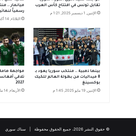
م
تقابل تونس في افتتاح كأس العرب
ميانمار .. م
ر
رسمياً لنهائيات 
الإثنين, 1 ديسمبر 2025, 1:21 م
ح
الثلاثاء, 14 أكتوبر 2025, 4:12 م
ر
م
ت
ا
ل
أ
م
م
ن
بينها ذهبية .. منتخب سوريا يعود بـ
مواجهة هامة ن
ا
8 ميداليات من بطولة العالم للكيك
تلاقي أفغانس
بوكسينغ
2027
ب
ن
الإثنين, 19 مايو 2025, 1:45 م
الأربعاء, 14 مايو 2025, 3:58 م
ه
ا
© حقوق النشر 2026، جميع الحقوق محفوظة | سناك سوري