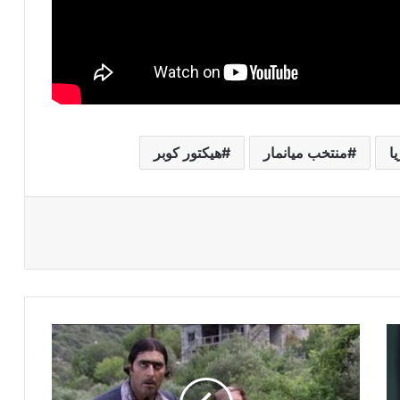
ا
منتخب ميانمار
هيكتور كوبر
ت
ش
ر
ي