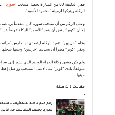
ففي الدقيقة 60 من المباراة تحصل منتخب “
سوريا
” عل
الركلة ويتركها لزميله “محمود الأسود”.
وعلى الرغم من أن منتخب سوريا كان متقدماً برباعية ن
إلا أن “كوبر” رفض أن ينفذ “الأسود” الركلة عوضاً عن “
وقام “خريبين” بتنفيذ الركلة ليتصدى لها حارس “ميانما
وبقي “كوبر” مصراً أن يسددها “خريبين” وحينها سجلها و
حينها.
مقالات ذات صلة
رغم عدم تأهله للنهائيات .. منتخ
سوريا يحصد المكاسب من كأس