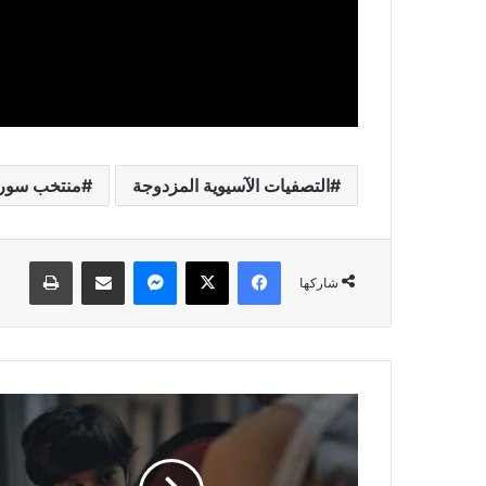
التصفيات الآسيوية المزدوجة
منتخب سوري
فيسبوك
‫X
ماسنجر
مشاركة عبر البريد
طباعة
شاركها
ج
و
د
ف