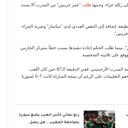
ى ركلة جزاء. وحينها
طلب
“عمر خريبين” من المدرب ألا يسدد
ظيفة. إضافة إلى النقص العددي لدى “ميانمار” وضربة الجزاء،
خريبين”.
ر”. بينما طلب الحكم إعادة تنفيذها بسبب خطأ بتمركز الحارس.
وقع على ثلاثيته الشخصية.
ولم يكن مشهد ركلة الجزاء الوحيد الذي يشير إلى صرامة المدرب الأرجنتيني. ففي الدقيقة الـ87 حين كان اللعب
متوقفاً. نادى “كوبر” على لاعبي المنتخب وواصل إعطاءهم التعليمات على الرغم أن نتيجة المباراة كانت 7-0 لسوريا
ب
ربع نهائي كأس العرب يضع سوريا
بمواجهة المغرب .. هل يصل