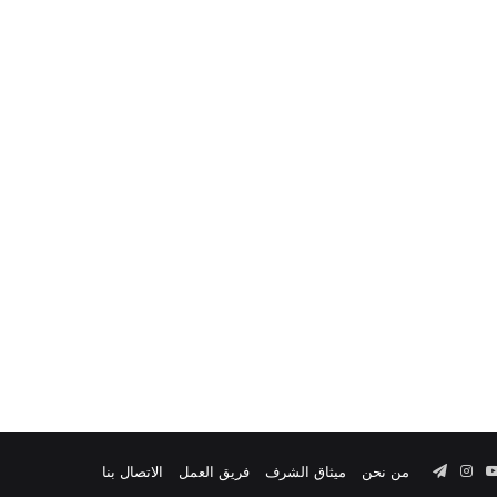
‫YouTube
انستقرام
تيلقرام
من نحن
ميثاق الشرف
فريق العمل
الاتصال بنا