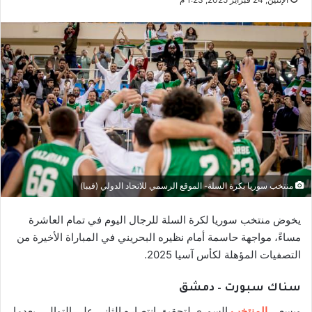
منتخب سوريا بكرة السلة- الموقع الرسمي للاتحاد الدولي (فيبا)
يخوض منتخب سوريا لكرة السلة للرجال اليوم في تمام العاشرة
مساءً، مواجهة حاسمة أمام نظيره البحريني في المباراة الأخيرة من
التصفيات المؤهلة لكأس آسيا 2025.
سناك سبورت – دمشق
ويسعى
المنتخب
السوري لتحقيق انتصاره الثاني على التوالي. بعدما