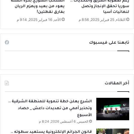
رغم صعوبة الطريق والتحديات ..
المنتخب السوري بكرة السلة
و
سوريا تحقق الإنجاز وتصل
يعود من بعيد ويهزم الريان
ب
لنهائيات آسيا
بفارق نقطتين!
ي
الثلاثاء, 25 فبراير 2025, 8:56 م
الأحد, 16 فبراير 2025, 9:14 م
ة
ع
ل
ى
تابعنا على فيسبوك
س
و
ر
ي
ا
أخر المقالات
الشرع يعلن خطة تنموية للمنطقة الشرقية ..
وتحذير أممي من تهديدات داعش _ حصاد
الأسبوع
الخميس, 6 أغسطس 2026, 8:24 م
قانون الجرائم الإلكترونية يستعيد سطوته ..