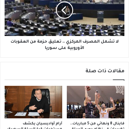
ن
ش
ي
م
.
ل
.
ا
ح
ل
ي
م
ن
ص
لا تشمل المصرف المركزي .. تعليق حزمة من العقوبات
ت
ر
الأوروبية على سوريا
ك
ف
و
ا
ن
ل
ا
مقالات ذات صلة
م
ل
ر
د
ك
ع
ز
و
ي
ة
.
ش
.
ك
ت
ل
ع
فاينال 8 ونهائي من 5 مباريات..
آرام آواديسيان يكشف
ي
ل