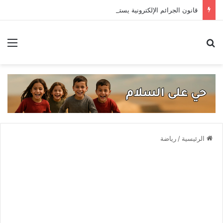
قانون الجرائم الإلكترونية يستعيد سطوته .. حادثتا اعتقال تهددان حرية التعبير
بحث عن
الق
الرئيسية
/
رياضة