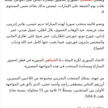
تغلب يوم الجمعة على الإمارات، ليضمن بذلك بقاءه ضمن المستوى
A.
وتضم قائمة منتخب سوريا لهذه المباراة: نديم عيسى، هاني إدريبي،
مجد عربشة، عبد الوهاب الحموي، بلال آطلي، جميل صدير، عمر
إدلبي، جورج نونو، جورجي ناظاريان، عمر شيخ علي. طارق الجابي،
والمجنس مايرون غوردون، فيما يغيب عنها كامل عبد الله وذياب
الشواخ.
الاتحاد السوري لكرة السلة دعا ا
لجماهير
السورية في قطر لحضور
المباراة ومساندة المنتخب في هذه المواجهة المصيرية.
من جهته، يمتلك المنتخب البحريني مجموعة من اللاعبين المميزين.
أبرزهم الثنائي مصطفى راشد وأحمد حجي، الذي تألق في المواجهة
الأولى بين المنتخبين، مسجلًا 11 ثلاثية من 13 محاولة، بنسبة نجاح
بلغت 84.8%.