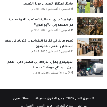
حادثتا اعتقال تهددان حرية التعبير
الخميس, 6 أغسطس 2026, 3:01 م
حارة بيت جدي.. فعالية تستعيد ذاكرة صافيتا
من القلعة إلى الـ”بو آمون”
الخميس, 6 أغسطس 2026, 2:38 م
تطور هائل في ثقافة الطوابير .. الأثرياء في صف
الانتظار والفقراء مكرّمون
الخميس, 6 أغسطس 2026, 1:43 م
الديليفري يحوّل الدراجة إلى مصدر دخل .. عمل
مرن لا يحتاج مؤهّلات صعبة
الأربعاء, 5 أغسطس 2026, 2:18 م
© حقوق النشر 2026، جميع الحقوق محفوظة | سناك سوري
من نحن
ميثاق الشرف
فريق العمل
الاتصال بنا