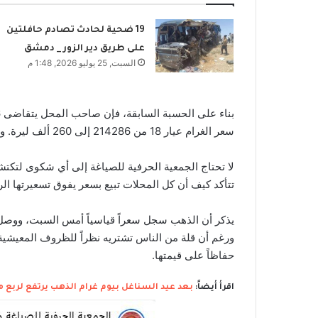
19 ضحية لحادث تصادم حافلتين
على طريق دير الزور _ دمشق
السبت, 25 يوليو 2026, 1:48 م
سعر الغرام عيار 18 من 214286 إلى 260 ألف ليرة. والحال ينطبق على الذهب عيار 21.
لا تحتاج الجمعية الحرفية للصياغة إلى أي شكوى لتكت
تتأكد كيف أن كل المحلات تبيع بسعر يفوق تسعيرتها ال
ورغم أن قلة من الناس تشتريه نظراً للظروف المعيشية 
حفاظاً على قيمتها.
اقرأ أيضاً:
بعد عيد السناغل بيوم غرام الذهب يرتفع لربع م