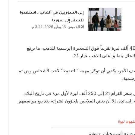
إلى السوريين في ألمانيا.. استعدوا
للسفر إلى سوريا
الخميس, 16 يوليو 2026, 3:41 م
بناء على الحسبة السابقة، فإن صاحب المحل يتقاضى 46 ألف ليرة تقريباً فوق التسعيرة الرسمية للذهب، ما يرفع
شف الأمر، يكفي أن توكل مهمة “التنقيط” لأحد الأشخاص ومن ثم
رسمية.
يذكر أن الذهب سجل سعراً قياسياً أمس السبت، ووصل سعر الغرام 21 إلى 250 ألف ليرة لأول مرة في تاريخ البلاد.
السائدة، إلا أن بعض الفلاحين يلجؤون لشرائه بعد بيع مواسمهم
ليون ليرة