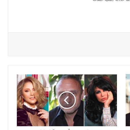
ب
ا
س
ل
ا
ل
خ
ط
ي