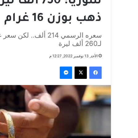
سوريا: 750
ذهب بوزن 16 غرام
لـ260 ألف ليرة
الأحد, 13 نوفمبر 2022, 12:27 م
فيسبوك
‫X
ماسنجر