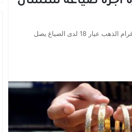
 ألف ليرة أجرة صياغة سنسال
سعره الرسمي 214 ألف.. لكن سعر غرام الذهب عيار 18 لدى الصياغ يصل