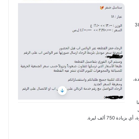
سالة المحل، 3 ملايين و380
يرة زيادة،
ربنا
 و450 ألف