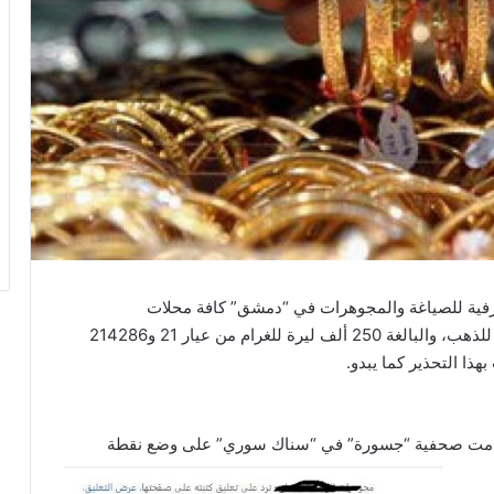
فية للصياغة والمجوهرات في “دمشق” كافة محلات
المجوهرات. من البيع بسعر زائد عن تسعيرتها الرسمية للذهب، والبالغة 250 ألف ليرة للغرام من عيار 21 و214286
مت صحفية “جسورة” في “سناك سوري” على وضع نقطة