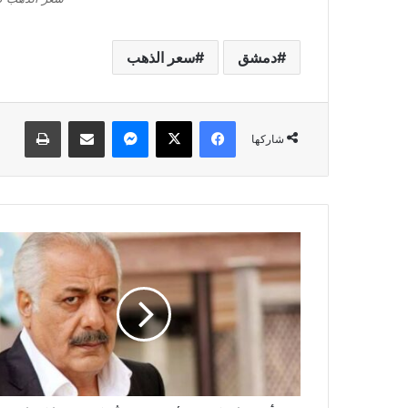
دمشق
سعر الذهب
فيسبوك
‫X
ماسنجر
مشاركة عبر البريد
طباعة
شاركها
أ
ي
م
ن
ز
ي
د
ا
ن