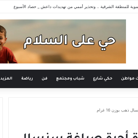
رونية يستعيد سطوته .. حادثتا اعتقال تهددان حرية التعبير
ت مواطن
حكي شارع
شباب ومجتمع
فن
رياضة
المزيد