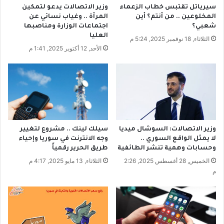
ن
ي
سيرياتل تقتبس خطاب الزعماء
وزير الاتصالات يدعو لتمكين
ز
ت
المخلوعين .. من أنتم؟ أين
المرأة .. وغياب نسائي عن
ي
ج
شعبي؟
اجتماعات الوزارة ومناصبها
ن
ه
العليا
الثلاثاء, 18 نوفمبر 2025, 5:24 م
ا
ل
الأحد, 12 أكتوبر 2025, 1:41 م
ل
ن
أ
ه
و
ا
ك
ئ
ت
ي
ا
د
ن
و
9
ر
وزير الاتصالات: السوشال ميديا
سيلك لينك .. مشروع لتغيير
5
ي
لا يمثل الواقع السوري ..
وجه الانترنت في سوريا وإحياء
ا
ا
وحسابات وهمية تنشر الطائفية
طريق الحرير رقمياً
ل
ل
الخميس, 28 أغسطس 2025, 2:26
الثلاثاء, 13 مايو 2025, 4:17 م
س
س
م
و
ل
ر
ة
ي
و
ب
ا
ي
ل