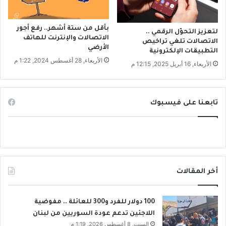
ت
ك
أ
ف
ث
بأقل من ستة أشهر.. رفع أجور
ة
لتعزيز التحوّل الرقمي ..
الاتصالات والإنترنت للهاتف
ر
ت
الاتصالات تلغي تراخيص
الأرضي
؟
م
التطبيقات الإلكترونية
الأربعاء, 28 أغسطس 2024, 1:22 م
ي
الأربعاء, 16 أبريل 2025, 12:15 م
ل
ل
ل
ج
تابعنا على فيسبوك
ي
ش
أخر المقالات
100 دولار للفرد و300 للعائلة .. مفوضية
اللاجئين تدعم عودة السوريين من لبنان
السبت, 8 أغسطس 2026, 1:19 م