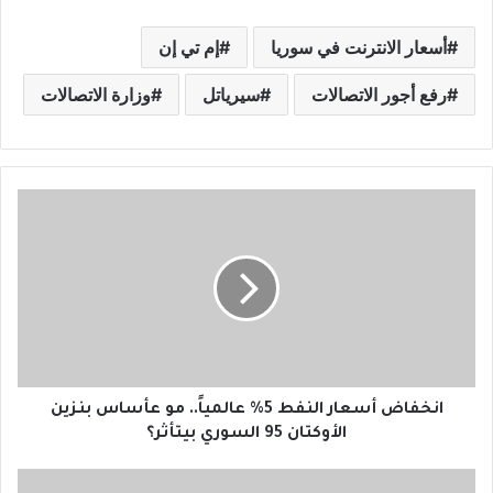
أسعار الانترنت في سوريا
إم تي إن
رفع أجور الاتصالات
سيرياتل
وزارة الاتصالات
ا
ن
خ
ف
ا
ض
أ
س
ع
ا
انخفاض أسعار النفط 5% عالمياً.. مو عأساس بنزين
ر
الأوكتان 95 السوري بيتأثر؟
ا
ل
ا