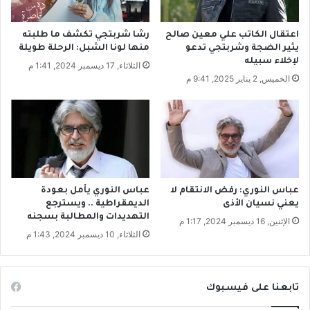
س
ت
ت
ا
ق
ر
اعتقال الكاتب علي معين صالح
رشا شربتجي تكشف ما طلبته
ل
ي
يثير الضجة وشربتجي تدعو
منها لونا الشبل: الرحلة طويلة
ا
خ
لإخلاء سبيله
الثلاثاء, 17 ديسمبر 2024, 1:41 م
ل
و
الخميس, 2 يناير 2025, 9:41 م
ي
م
ة
د
ر
س
ة
عباس النوري: رفض الانتقام لا
عباس النوري يأمل بعودة
يعني نسيان الأذى
الديمقراطية .. ويسترجع
التهديدات والمطالبة بسجنه
الإثنين, 16 ديسمبر 2024, 1:17 م
الثلاثاء, 10 ديسمبر 2024, 1:43 م
تابعنا على فيسبوك