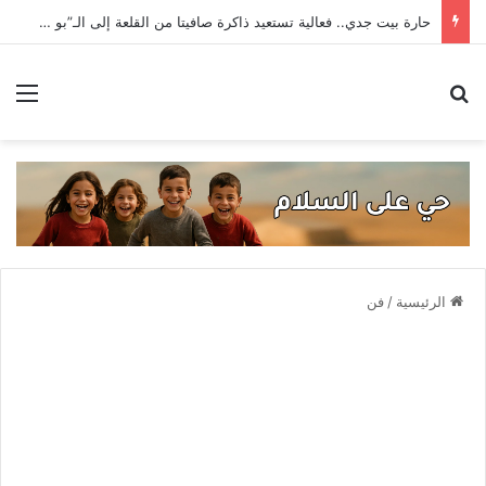
حارة بيت جدي.. فعالية تستعيد ذاكرة صافيتا من القلعة إلى الـ”بو آمون”
بحث عن
الق
الرئيسية
/
فن