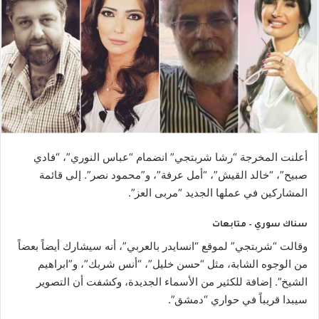
أعلنت المخرجة “رشا شربتجي” انضمام “عباس النوري”، “فادي
صبيح”، “خالد القيش”، “أمل عرفة”، و”محمود نصر”. إلى قائمة
المشاركين في عملها الجديد “مربى العز”.
سناك سوري – متابعات
وقالت “شربتجي” لموقع “انسايدر بالعربي”، أنه سيشارك أيضاً بعضاً
من الوجوه الشابة، مثل “حسن خليل”، “أنس شربك”، و”ابراهيم
الشيخ”. إضافة للكثير من الأسماء الجديدة، وكشفت أن التصوير
سيبدا قريباً في حواري “دمشق”.