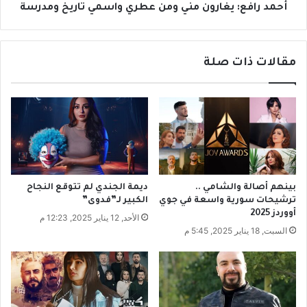
ا
ي
أحمد رافع: يغارون مني ومن عطري واسمي تاريخ ومدرسة
ب
غ
ة
ا
ا
ر
مقالات ذات صلة
ل
و
م
ن
ا
م
ل
ن
ي
ي
ة
و
ي
م
ش
ن
ت
ع
بينهم أصالة والشامي ..
ديمة الجندي لم تتوقع النجاح
ك
ط
ترشيحات سورية واسعة في جوي
الكبير لـ”فدوى”
ي
ر
أووردز 2025
الأحد, 12 يناير 2025, 12:23 م
ع
ي
السبت, 18 يناير 2025, 5:45 م
د
و
م
ا
ا
س
ل
م
ا
ي