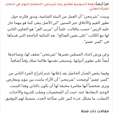
اقرأ أيضاً:
نهلة السوسو تهاجم رشا شربتجي: الحضارة اليوم هي انحلال
المرأة العلني
وبينت “شربتجي” أن العمل من البيئة الشامية، وتدور فكرته حول
تطور القيم والأخلاق عبر السنين “ابن الأصل يبقى كما هو مهما جار
عليه الزمن” حسب ماقالت. علماً أن “مربى العز” هو التعاون الثاني
لها مع الكاتب “علي معين الصالح”. بعد الثنائية الناجحة التي قدماها
في “كسر عضم”.
وعن ورش إعداد الممثلين تعتبرها “شربتجي” شغف لها، وتساعدها
أيضاً على تطوير أدواتها، وستبقى تقدمها طالما تملك وقتاً إضافياً.
وفيما يخص الجدل الحاصل بعد إعلانها عدم إخراج الجزء الثاني من
“كسر عضم” أوضحت “شربتجي” أن الآراء تباينت بين مؤيد ومعارض.
وترى شخصياً أنها مغامرة مخيفة لها أن تكون بالثاني وهذا السبب
الوحيد لابتعادها عنه، حيث أن الشخصيات وصلت للذروة والأحداث
اكتملت، ما يشكل عبء كبير على صنّاعه الجدد، متمنيةً لهم التوفيق.
مقالات ذات صلة