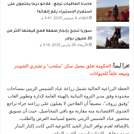
مابدنا المافيات ترجع.. فلاحو درعا يحتجون على
استمرار الاستيراد رغم إلغائه!
الثلاثاء, 9 سبتمبر 2025, 3:41 م
سوريا تنجح بإنجاز صفقة قمح قيمتها أكثر من
20 مليون دولار
الأربعاء, 26 مارس 2025, 3:16 م
اقرأ أيضاً:
الحكومة تغلق معمل سكر “سلحب” و تشتري الشوندر
وتبيعه علفاً للحيوانات
الخطة الزراعية الحالية تشمل زراعة عباد الشمس الزيتي بمساحات
محدودة وفق مدير الثروة النباتية بالهيئة العامة لإدارة وتطوير الغاب
“وفيق زروف”، مضيفاً أن الفلاحين لا يقبلون على زراعته جراء تراجع
الجدوى الاقتصادية منه مقارنة مع باقي المحاصيل، حيث أن تسويق
محصور عباد الشمس الزيتي يخضع لسياسة العرض والطلب،
بالإضافة لعدم توافر البذار الجيد كالنوعية التي كانت إكثار البذار
تستوردها في الثمانينيات من القرن الماضي.