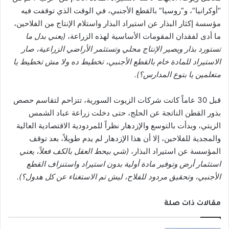
“أوكرانيا”، و”روسيا” بالقطع الأجنبي، في الوقت الذي توقفت فيه
مؤسسة إكثار البذار عن استيراد البذار واستلام الإنتاج من الفلاحين،
ما أدى لفقدان المقومات الأساسية لهذه الزراعة،
(يعني بدل ما
تستورد بذار ويصير الإنتاج محلي وتستثمر الأراضي الزراعية، صار
الاستيراد للمادة خام بالقطع الأجنبي، تخطيط ده ولا مش تخطيط يا
متعلمين يا بتوع المدارس؟).
قبل 30 عاماً كانت شركات الزيوت السورية، تتزاحم لتقاسم حصص
بذور القطن الناتجة عن الحلج، حتى دخلت زراعة عباد الشمس
الزيتي، وبدأت بالتوسع والإزدهار نظراً للمردودية الاقتصادية العالية
والمجدية للفلاحين، إلا أن هذا الإزدهار لم يدم طويلاً، بعد توقف
المؤسسة عن استيراد البذار،
(شي بيحط العقل بالكف فعلاً، يعني
استثمار أرض وتوفير مادة أولية بدون استيراد واستنزاف القطع
الأجنبي، وتحقيق مردود للفلاح، ليش تم الاستغناء عن كل هدول؟).
مقالات ذات صلة