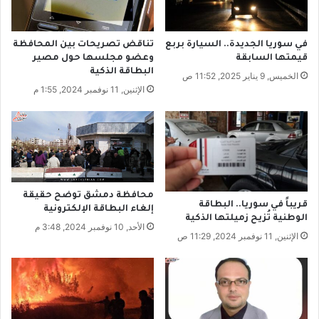
م
ا
ت
ل
ا
أ
في سوريا الجديدة.. السيارة بربع
تناقض تصريحات بين المحافظة
ر
س
قيمتها السابقة
وعضو مجلسها حول مصير
م
ع
البطاقة الذكية
الخميس, 9 يناير 2025, 11:52 ص
ن
ا
الإثنين, 11 نوفمبر 2024, 1:55 م
ا
ر
ل
م
م
ر
ن
ض
ز
ي
ل
ة
!
ل
محافظة دمشق توضح حقيقة
ل
قريباً في سوريا.. البطاقة
إلغاء البطاقة الإلكترونية
م
الوطنية تُزيح زميلتها الذكية
الأحد, 10 نوفمبر 2024, 3:48 م
س
الإثنين, 11 نوفمبر 2024, 11:29 ص
ت
ه
ل
ك
.