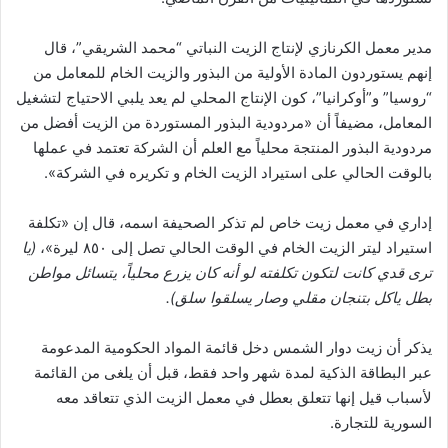
مدير معمل الكرنازي لإنتاج الزيت النباتي “محمد الشريقي”، قال
إنهم يستوردون المادة الأولية من البذور والزيت الخام للمعامل من
“روسيا” و”أوكرانيا”، كون الإنتاج المحلي لم يعد يلبي الاحتياج لتشغيل
المعامل، مضيفاً أن «مردودية البذور المستوردة من الزيت أفضل من
مردودية البذور المنتجة محلياً مع العلم أن الشركة تعتمد في عملها
بالوقت الحالي على استيراد الزيت الخام و تكريره في الشركة».
إداري في معمل زيت خاص لم تذكر الصحيفة اسمه، قال إن «تكلفة
استيراد ليتر الزيت الخام في الوقت الحالي تصل إلى ٨٥٠ ليرة»،
(يا
ترى قدي كانت لتكون تكلفته لو أنه كان يزرع محلياً، يتسائل مواطن
بطل ياكل بتنجان مقلي وصار يسلقوا سلق).
يذكر أن زيت دوار الشمس دخل قائمة المواد الحكومية المدعومة
عبر البطاقة الذكية لمدة شهر واحد فقط، قبل أن يلغى من القائمة
لأسباب قيل إنها تتعلق بعطل في معمل الزيت الذي تتعاقد معه
السورية للتجارة.