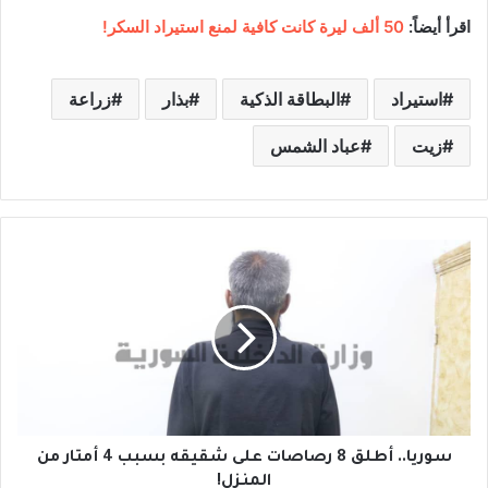
اقرأ أيضاً:
50 ألف ليرة كانت كافية لمنع استيراد السكر!
استيراد
البطاقة الذكية
بذار
زراعة
زيت
عباد الشمس
س
و
ر
ي
ا
.
.
أ
ط
ل
سوريا.. أطلق 8 رصاصات على شقيقه بسبب 4 أمتار من
ق
المنزل!