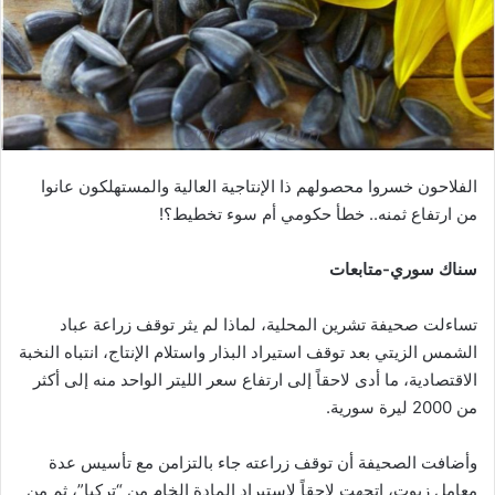
الفلاحون خسروا محصولهم ذا الإنتاجية العالية والمستهلكون عانوا
من ارتفاع ثمنه.. خطأ حكومي أم سوء تخطيط؟!
سناك سوري-متابعات
تساءلت صحيفة تشرين المحلية، لماذا لم يثر توقف زراعة عباد
الشمس الزيتي بعد توقف استيراد البذار واستلام الإنتاج، انتباه النخبة
الاقتصادية، ما أدى لاحقاً إلى ارتفاع سعر الليتر الواحد منه إلى أكثر
من 2000 ليرة سورية.
وأضافت الصحيفة أن توقف زراعته جاء بالتزامن مع تأسيس عدة
معامل زيوت، اتجهت لاحقاً لاستيراد المادة الخام من “تركيا”، ثم من