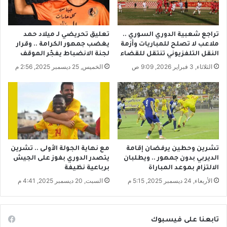
ن
م
ا
د
ت
ي
ا
تراجع شعبية الدوري السوري ..
تعليق تحريضي لـ ميلاد حمد
ر
ل
ملاعب لا تصلح للمباريات وأزمة
يغضب جمهور الكرامة .. وقرار
ب
غ
النقل التلفزيوني تنتقل للقضاء
لجنة الانضباط يفجّر الموقف
ي
ا
الثلاثاء, 3 فبراير 2026, 9:09 ص
الخميس, 25 ديسمبر 2025, 2:56 م
ا
ز
ل
ب
ع
ا
ا
ل
ص
ل
م
ا
ة
ذ
ق
تشرين وحطين يرفضان إقامة
مع نهاية الجولة الأولى .. تشرين
الديربي بدون جمهور .. ويطلبان
يتصدر الدوري بفوز على الجيش
ي
الالتزام بموعد المباراة
برباعية نظيفة
ة
الأربعاء, 24 ديسمبر 2025, 5:15 م
السبت, 20 ديسمبر 2025, 4:41 م
تابعنا على فيسبوك