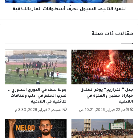
ل
ا
ى
ن
للمرة الثانية.. السيول تجرفُ أسطوانات الغاز باللاذقية
ح
ي
س
ة
ا
.
مقالات ذات صلة
ب
.
ح
ا
ط
ل
ي
س
ن
ي
.
و
.
ل
.
ت
و
ج
جدل “الفراريج” يؤخر انطلاق
جولة عنف في الدوري السوري ..
ا
ر
مباراة حطين والفتوة في
ضرب الحكم في إدلب وهتافات
ل
فُ
اللاذقية
طائفية في اللاذقية
ج
أ
الأحد, 22 فبراير 2026, 10:21 ص
السبت, 7 فبراير 2026, 8:33 م
ي
س
ش
ط
ي
و
ح
ا
س