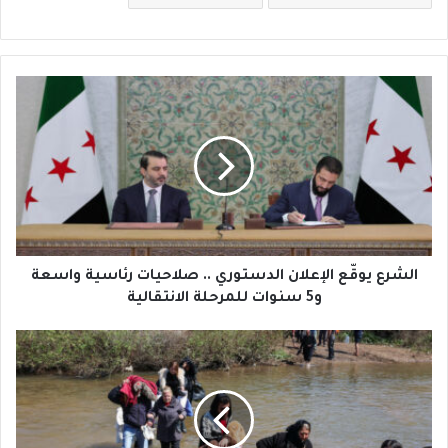
ا
ل
ش
ر
ع
ي
و
قّ
ع
ا
الشرع يوقّع الإعلان الدستوري .. صلاحيات رئاسية واسعة
ل
و5 سنوات للمرحلة الانتقالية
إ
ع
م
ل
ن
ا
ر
ن
ع
ا
ب
ل
ا