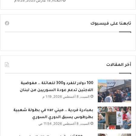
الثلاثاء, 18 مارس 2025, 6:28 م
ا
ا
ن
ذ
ت
ا
ق
؟
تابعنا على فيسبوك
ا
ل
ي
ة
أخر المقالات
100 دولار للفرد و300 للعائلة .. مفوضية
اللاجئين تدعم عودة السوريين من لبنان
السبت, 8 أغسطس 2026, 1:19 م
بمبادرة فردية .. ميني var في بطولة شعبية
بطرطوس يسبق الدوري السوري
السبت, 8 أغسطس 2026, 11:54 ص