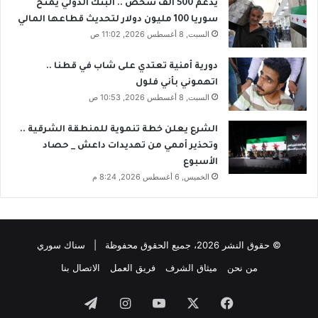
يدعم 500 ألف شخص .. البنك الدولي يمنح
سوريا 100 مليون دولار لتحديث قطاعها المالي
السبت, 8 أغسطس 2026, 11:02 ص
دورية أمنية تعتدي على شاب في قطنا ..
اتهموني بأني فلول
السبت, 8 أغسطس 2026, 10:53 ص
الشرع يعلن خطة تنموية للمنطقة الشرقية ..
وتحذير أممي من تهديدات داعش _ حصاد
الأسبوع
الخميس, 6 أغسطس 2026, 8:24 م
© حقوق النشر 2026، جميع الحقوق محفوظة | سناك سوري
من نحن
ميثاق الشرف
فريق العمل
الاتصال بنا
فيسبوك
‫X
‫YouTube
انستقرام
تيلقرام