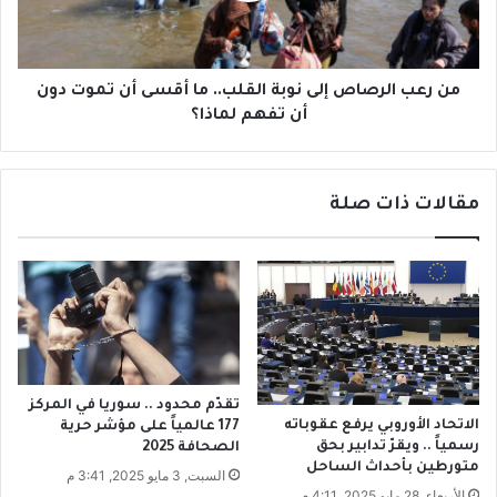
د
ل
س
ر
ت
ص
و
ا
من رعب الرصاص إلى نوبة القلب.. ما أقسى أن تموت دون
ر
ص
أن تفهم لماذا؟
ي
إ
.
ل
.
ى
ص
مقالات ذات صلة
ن
ل
و
ا
ب
ح
ة
ي
ا
ا
ل
ت
ق
ر
ل
ئ
ب
تقدّم محدود .. سوريا في المركز
ا
.
الاتحاد الأوروبي يرفع عقوباته
177 عالمياً على مؤشر حرية
س
.
رسمياً .. ويقرّ تدابير بحق
الصحافة 2025
ي
م
متورطين بأحداث الساحل
السبت, 3 مايو 2025, 3:41 م
ة
ا
الأربعاء, 28 مايو 2025, 4:11 م