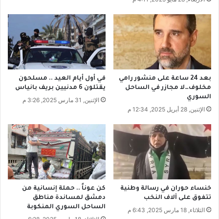
و
أ
ا
ق
س
س
ع
ى
ة
أ
و
ن
5
ت
س
م
بعد 24 ساعة على منشور رامي
في أول أيام العيد .. مسلحون
ن
و
مخلوف…لا مجازر في الساحل
يقتلون 6 مدنيين بريف بانياس
و
ت
السوري
الإثنين, 31 مارس 2025, 3:26 م
ا
د
الإثنين, 28 أبريل 2025, 12:34 م
ت
و
ل
ن
ل
أ
م
ن
ر
ت
ح
ف
ل
ه
ة
خنساء حوران في رسالة وطنية
كن عوناً .. حملة إنسانية من
م
تتفوق على آلاف النخب
دمشق لمساندة مناطق
ا
ل
الساحل السوري المنكوبة
ل
الثلاثاء, 18 مارس 2025, 6:43 م
م