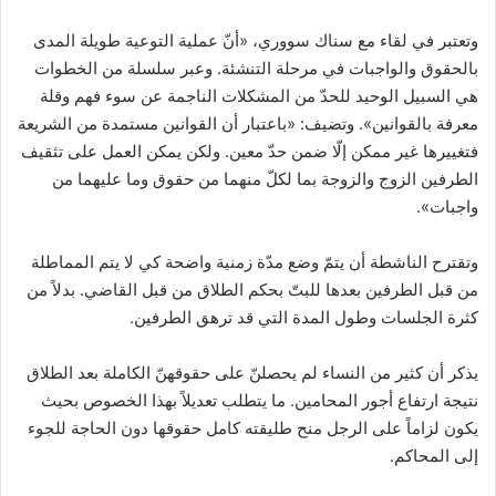
وتعتبر في لقاء مع سناك سووري، «أنّ عملية التوعية طويلة المدى
بالحقوق والواجبات في مرحلة التنشئة. وعبر سلسلة من الخطوات
هي السبيل الوحيد للحدّ من المشكلات الناجمة عن سوء فهم وقلة
معرفة بالقوانين». وتضيف: «باعتبار أن القوانين مستمدة من الشريعة
فتغييرها غير ممكن إلّا ضمن حدّ معين. ولكن يمكن العمل على تثقيف
الطرفين الزوج والزوجة بما لكلّ منهما من حقوق وما عليهما من
واجبات».
وتقترح الناشطة أن يتمّ وضع مدّة زمنية واضحة كي لا يتم المماطلة
من قبل الطرفين بعدها للبتّ بحكم الطلاق من قبل القاضي. بدلاً من
كثرة الجلسات وطول المدة التي قد ترهق الطرفين.
يذكر أن كثير من النساء لم يحصلنّ على حقوقهنّ الكاملة بعد الطلاق
نتيجة ارتفاع أجور المحامين. ما يتطلب تعديلاً بهذا الخصوص بحيث
يكون لزاماً على الرجل منح طليقته كامل حقوقها دون الحاجة للجوء
إلى المحاكم.