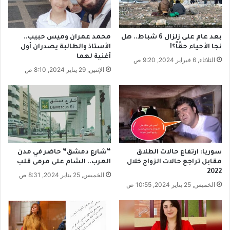
ن
ن
"
ق
ل
بعد عام على زلزال 6 شباط.. هل
محمد عمران وميس حبيب..
ص
نجا الأحياء حقّاً؟!
الأستاذ والطالبة يصدران أول
ا
أغنية لهما
الثلاثاء, 6 فبراير 2024, 9:20 ص
ل
الإثنين, 29 يناير 2024, 8:10 ص
ح
د
ك
ا
ن
ه
إ
ل
سوريا: ارتفاع حالات الطلاق
“شارع دمشق” حاضر في مدن
ى
مقابل تراجع حالات الزواج خلال
العرب.. الشام على مرمى قلب
م
2022
الخميس, 25 يناير 2024, 8:31 ص
د
الخميس, 25 يناير 2024, 10:55 ص
ي
ن
ة
ك