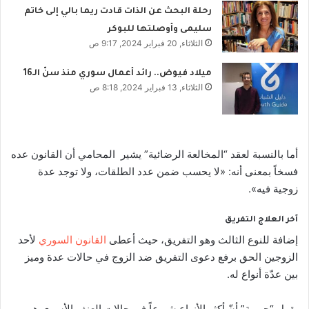
رحلة البحث عن الذات قادت ريما بالي إلى خاتم
سليمى وأوصلتها للبوكر
الثلاثاء, 20 فبراير 2024, 9:17 ص
ميلاد فيوض.. رائد أعمال سوري منذ سنّ الـ16
الثلاثاء, 13 فبراير 2024, 8:18 ص
أما بالنسبة لعقد “المخالعة الرضائية” يشير المحامي أن القانون عده
فسخاً بمعنى أنه: «لا يحسب ضمن عدد الطلقات، ولا توجد عدة
زوجية فيه».
آخر العلاج التفريق
إضافة للنوع الثالث وهو التفريق، حيث أعطى
القانون السوري
لأحد
الزوجين الحق برفع دعوى التفريق ضد الزوج في حالات عدة وميز
بين عدّة أنواع له.
يقول “جورية” أنّ أكثر الأنواع شيوعاً في حالات العنف الأسري هو