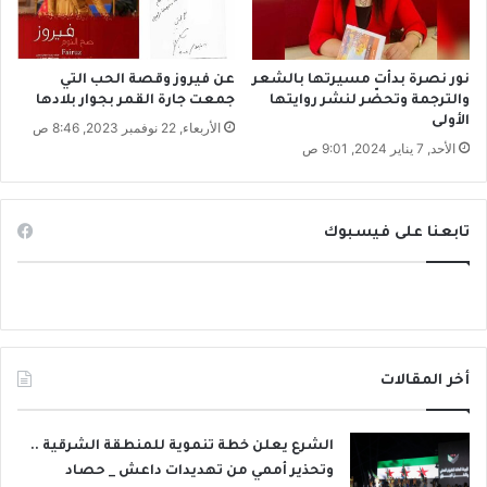
ب
ي
ر
ة
نور نصرة بدأت مسيرتها بالشعر
عن فيروز وقصة الحب التي
والترجمة وتحضّر لنشر روايتها
جمعت جارة القمر بجوار بلادها
؟
الأولى
الأربعاء, 22 نوفمبر 2023, 8:46 ص
الأحد, 7 يناير 2024, 9:01 ص
تابعنا على فيسبوك
أخر المقالات
الشرع يعلن خطة تنموية للمنطقة الشرقية ..
وتحذير أممي من تهديدات داعش _ حصاد