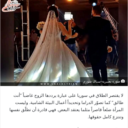
صورة تعبيرية-سناك سوري
لا يقتصر الطلاق في سوريا على عبارة يرددها الزوج غاضباً “أنت
طالق” كما تصوّر الدراما وتحديداً أعمال البيئة الشامية. وليست
المرأة ضلعاً قاصراً مثلما يعتقد البعض. فهي قادرة أن تطلّق نفسها
وتنتزع كامل حقوقها.