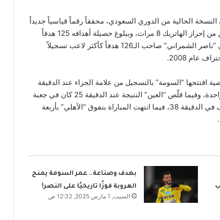
النسخة الحالية من الدوري السعودي، محققاً رقماً قياسياً جديداً
حيث أصبح أول لاعب في تاريخ الدوري السعودي يتمكن من إحراز الهاتريك 8 مرات، وببلوغ حصيلة أهدافه 125 هدفاً
أصبح “السومة” على بعد هدفين من كسر رقم السعودي “ناصر الشمراني” صاحب الـ126 هدفاً كأكثر لاعب تسجيلاً
ف عام 2008.
ضية افتتحها “السومة” بالتسجيل من علامة الجزاء عند الدقيقة
19 من الشوط الأول، وألحقها بهدف ثانٍ بعدها بدقيقة واحدة، وفيما قلّص “العين” النتيجة عند الدقيقة 25 كان في جعبة
“السومة” المزيد من الأهداف حيث أكمل الهاتريك بهدف في الدقيقة 38، فيما انتهت المباراة بتفوق “الأهلي” بأربعة
بهدف وصناعة.. عمر السومة يمنح
ب
العروبة فوزًا تاريخيًا على النصر!
السبت, 1 مارس 2025, 12:32 ص