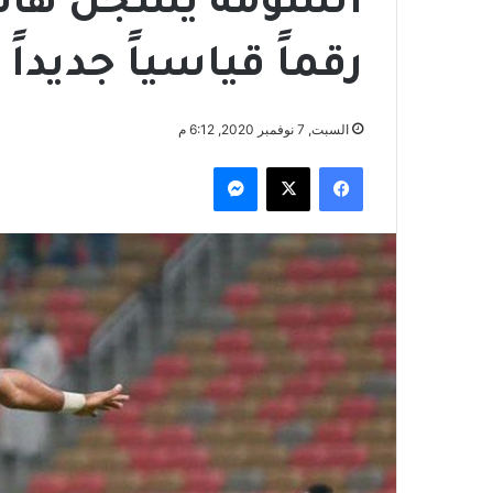
السومة يسجّل هات
رقماً قياسياً جديداً
السبت, 7 نوفمبر 2020, 6:12 م
فيسبوك
‫X
ماسنجر