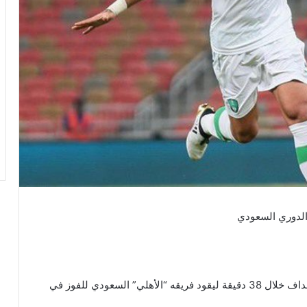
 الدوري السعودي
نجح اللاعب السوري “عمر السومة” في تسجيل ثلاثة أهداف خلال 38 دقيقة ليقود فريقه “الأهلي” السعودي للفوز في