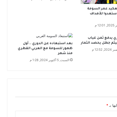
ة
لعكيد عمر السومة
ا
ستعدوا للأهداف
ل
ب
ل
ج
ي
ي يدفع ثمن غياب
ك
يثم جطل يحصد الثمار
بعد استبعاده عن الدوري .. أول
ي
ظهور للسومة مع العربي القطري
ة
منذ شهر
السبت, 5 أكتوبر 2024, 1:28 م
يها بـ
*