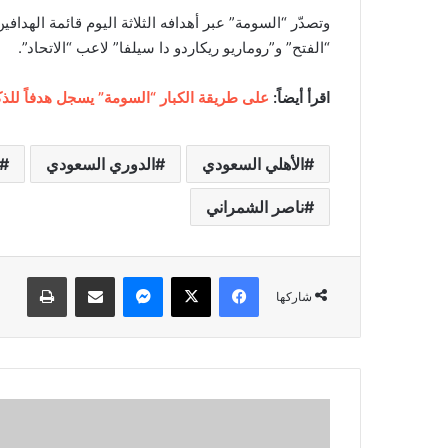
وتصدّر “السومة” عبر أهدافه الثلاثة اليوم قائمة الهد
“الفتح” و”روماريو ريكاردو دا سيلفا” لاعب “الاتحاد”.
اقرأ أيضاً:
على طريقة الكبار “السومة” يسجل هدفاً للذ
الأهلي السعودي
الدوري السعودي
ناصر الشمراني
فيسبوك
‫X
ماسنجر
مشاركة عبر البريد
طباعة
شاركها
ا
ل