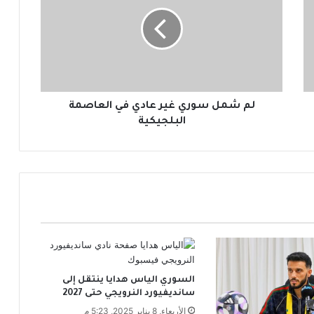
ش
م
ل
س
و
ر
ي
غ
لم شمل سوري غير عادي في العاصمة
ي
البلجيكية
ر
ع
ا
د
ي
ف
ي
ا
ل
ع
السوري الياس هدايا ينتقل إلى
ا
سانديفيورد النرويجي حتى 2027
ص
م
الأربعاء, 8 يناير 2025, 5:23 م