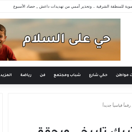
وية للمنطقة الشرقية .. وتحذير أممي من تهديدات داعش _ حصاد الأسبوع
ت مواطن
حكي شارع
شباب ومجتمع
فن
رياضة
المزيد
اً قياسياً جديداً