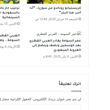
ت
كريستيانو رونالدو عن سوريا.. “أنا
ترحيب حار با
ف
أحب هذا البلد”
بالسعودية: ا
ا
السينمائية
الجمعة, 14 فبراير 2025, 12:46 ص
ل
الإثنين, 13 يناير 2025, 12:01 م
م
ح
م
العربي القطر
و
السومة .. وه
عمر السومة يغادر العربي القطري
ل
بعد موسمين ونصف وينضم إلى
الأربعاء, 6 نوفمبر 2024, 12:52 م
ة
العروبة السعودي
ت
الإثنين, 6 يناير 2025, 8:40 م
ط
ع
ن
ا
ل
اترك تعليقاً
م
و
ا
لن يتم نشر عنوان بريدك الإلكتروني.
الحقول الإلزامية مشار إل
ط
ن
ا