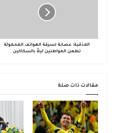
ل
ا
ذ
ق
ي
ة
:
ع
اللاذقية: عصابة لسرقة الهواتف المحمولة
ص
تطعن المواطنين ليلاً بالسكاكين
ا
ب
ة
ل
س
مقالات ذات صلة
ر
ق
ة
ا
ل
ه
و
ا