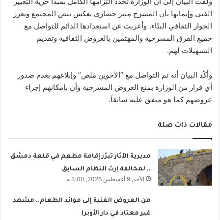
ولفت البيان إلى أن الوزارة تجدد التزامها الكامل بمبدأ حرية التعبير
الفني وإيمانها بأن المسرح منبر حضاري يعكس نبض المجتمع ويعزز
الحوار الثقافي البنّاء، وأعربت عن استعدادها الدائم للتواصل مع
جميع الفرق المسرحية والمهتمين بالعروض الثقافية وتقديم
التسهيلات لهم.
وأكّد البيان أنه تم التواصل مع “الأخوين ملص” وإبلاغهم بعدم صدور
أي قرار من الوزارة بمنع العروض المسرحية وأن بإمكانهم إجراء
عروضهم كما هو متفق عليه سابقاً.
مقالات ذات صلة
مديرية الآثار تبرّر إقامة مطعم في قلعة دمشق
.. لمخالفة إرث النظام السابق
الأحد, 9 أغسطس 2026, 3:00 م
من العروض الفنية إلى موائد الطعام.. مشهد
غير معتاد في دار الأوبرا