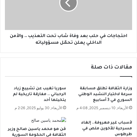
ي
ا
ث
ج
ل
ا
ا
ت
ظ
ف
ل
ي
احتجاجات في حلب بعد وفاة شاب تحت التعذيب .. والأمن
م
ح
الداخلي يعلن تحمّل مسؤولياته
و
ل
ل
ب
ا
ب
مقالات ذات صلة
م
ع
ع
د
ت
و
ق
ف
وزارة الثقافة تطلق مسابقة
سوريا تغيب عن تشييع زياد
ل
ا
سرعة لاختيار النشيد الوطني
الرحباني .. مفارقة تاريخية لم
ا
ة
السوري في 3 أسابيع
يتخيلها أحد
ت
ش
الأربعاء, 10 ديسمبر 2025, 4:08 م
الأربعاء, 30 يوليو 2025, 2:26 م
و
ا
ا
ب
لأسباب غير معروفة.. إلغاء
ل
ت
مسرحية للأخوين ملص في
مَن هو محمد ياسين صالح وزير
م
ح
طرطوس
الثقافة في الحكومة السورية