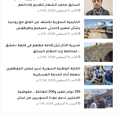
ي
السابق محمد الشعار لتقديم إفاداتهم
ي
الأحد, 9 أغسطس 2026, 4:42 م
ع
ل
الخارجية السورية تكشف عن اتفاق مع روسيا
ن
بشأن مصير قاعدتَي حميميم وطرطوس
ت
الأحد, 9 أغسطس 2026, 3:37 م
ح
مّ
مديرية الآثار تبرّر إقامة مطعم في قلعة دمشق
ل
.. لمخالفة إرث النظام السابق
م
الأحد, 9 أغسطس 2026, 3:00 م
س
ؤ
الكتلة الوطنية السورية تدين فصل الموظفين
و
بتهمة أداء الخدمة العسكرية
ل
الأحد, 9 أغسطس 2026, 12:34 م
ي
ا
100 دولار للفرد و300 للعائلة .. مفوضية
ت
ه
اللاجئين تدعم عودة السوريين من لبنان
السبت, 8 أغسطس 2026, 1:19 م