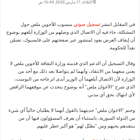
الثلاثاء, 17 مارس 2026, 10:49 ص
في المقابل انتشر
تسجيل صوتي
منسوب للأخوين ملص حول
المشكلة، جاء فيه أن الاتصال الذي وصلهم من الوزارة أبلغهم بوضوح
أن إيقاف العرض يعود لمنشور عبر صفحتهم على فايسبوك، تضمّن
نقداً للحكومة.
وقال التسجيل أن الدعم الذي قدمته وزارة الثقافة للأخوين ملص لا
يعني منعهما من الانتقاد، وأنهما لم يتواصلا بعد ذلك مع أحد من
الوزارة لأن الاتصال أبلغهما أن الوزير أبدى انزعاجه من البوست،
الذي شرح “الأخوان ملص” أنه بوضوح يتحدث عن موقفهما الرافض
لأي انتهاك بحق أي مدني.
وختم “الاخوان ملص” حديثهما بالقول أنهما لا يطلبان حالياً أي شيء
من الدولة السورية، باستثناء أن يعرف المسؤولون فيها أن من
ينتقدهم يحبهم ومن “يطبّل لهم” هو أكبر خطر عليهم.