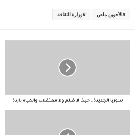
الأخوين ملص
وزارة الثقافة
س
و
ر
ي
ا
ا
ل
ج
د
ي
سوريا الجديدة.. حيث لا ظلم ولا معتقلات والمياه باردة
د
ة
ا
.
ح
.
ت
ح
ج