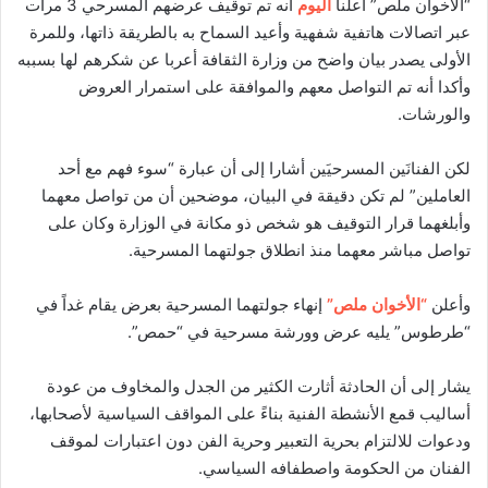
“الأخوان ملص” أعلنا
اليوم
أنه تم توقيف عرضهم المسرحي 3 مرات
عبر اتصالات هاتفية شفهية وأعيد السماح به بالطريقة ذاتها، وللمرة
الأولى يصدر بيان واضح من وزارة الثقافة أعربا عن شكرهم لها بسببه
وأكدا أنه تم التواصل معهم والموافقة على استمرار العروض
والورشات.
لكن الفنانَين المسرحيَين أشارا إلى أن عبارة “سوء فهم مع أحد
العاملين” لم تكن دقيقة في البيان، موضحين أن من تواصل معهما
وأبلغهما قرار التوقيف هو شخص ذو مكانة في الوزارة وكان على
تواصل مباشر معهما منذ انطلاق جولتهما المسرحية.
وأعلن
“الأخوان ملص”
إنهاء جولتهما المسرحية بعرض يقام غداً في
“طرطوس” يليه عرض وورشة مسرحية في “حمص”.
يشار إلى أن الحادثة أثارت الكثير من الجدل والمخاوف من عودة
أساليب قمع الأنشطة الفنية بناءً على المواقف السياسية لأصحابها،
ودعوات للالتزام بحرية التعبير وحرية الفن دون اعتبارات لموقف
الفنان من الحكومة واصطفافه السياسي.