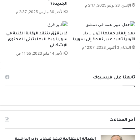
ي
ت
الجديدة؟
الإثنين, 28 يوليو 2025, 2:17 م
ا
ا
الأحد, 30 مارس 2025, 2:37 م
ه
ل
ب
ت
ا
ع
ر
بعد إلغاء حفلها الأول … دار
فايز قزق ينتقد الرقابة الفنية في
ذ
الأوبرا تعيد عبير نعمة إلى سوريا
سوريا ويطالبها بتبني المحتوى
د
ي
الإشكالي
ة
ب
الثلاثاء, 3 أكتوبر 2023, 12:07 م
الأحد, 14 مايو 2023, 11:55 ص
.
.
و
ا
تابعنا على فيسبوك
ل
أ
م
ن
ا
ل
د
أخر المقالات
ا
خ
ل
العدالة الانتقالية تدعو ضحايا وزير الداخلية