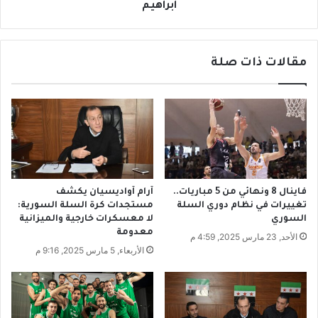
ج
ن
ابراهيم
د
ا
ي
ل
د
ت
ل
مقالات ذات صلة
و
م
ا
ن
ص
ت
ل
خ
م
ب
ع
س
م
و
د
ر
ي
فاينال 8 ونهائي من 5 مباريات..
آرام آواديسيان يكشف
ي
ر
تغييرات في نظام دوري السلة
مستجدات كرة السلة السورية:
ا
ا
السوري
لا معسكرات خارجية والميزانية
ف
ل
معدومة
الأحد, 23 مارس 2025, 4:59 م
ي
إ
الأربعاء, 5 مارس 2025, 9:16 م
ت
خ
ص
ب
ف
ا
ي
ر
ا
ي