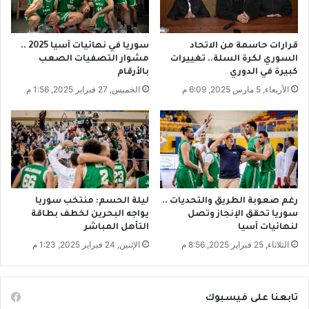
ت
ة
ك
ا
أ
ل
قرارات حاسمة من الاتحاد
سوريا في نهائيات آسيا 2025 ..
س
س
السوري لكرة السلة.. تغييرات
مشوار التصفيات الصعب
آ
ا
كبيرة في الدوري
بالأرقام
س
ب
الأربعاء, 5 مارس 2025, 6:09 م
الخميس, 27 فبراير 2025, 1:56 م
ي
ق
ا
ص
2
ا
0
ل
2
ح
5
ا
ب
رغم صعوبة الطريق والتحديات ..
ليلة الحسم: منتخب سوريا
ر
سوريا تحقق الإنجاز وتصل
يواجه البحرين لخطف بطاقة
ا
لنهائيات آسيا
التأهل المباشر
ه
الثلاثاء, 25 فبراير 2025, 8:56 م
الإثنين, 24 فبراير 2025, 1:23 م
ي
م
تابعنا على فيسبوك