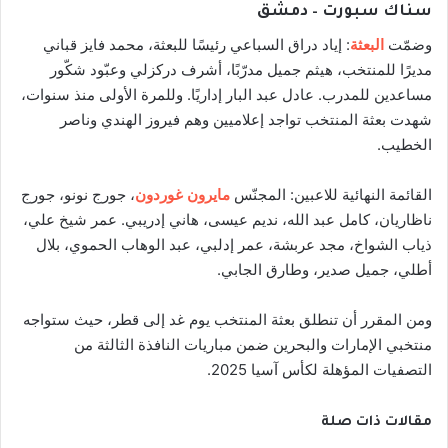
سناك سبورت – دمشق
وضمّت
البعثة
: إياد دراق السباعي رئيسًا للبعثة، محمد فايز قباني
مديرًا للمنتخب، هيثم جميل مدرّبًا، أشرف دركزلي وعبّود شكّور
مساعدين للمدرب. عادل عبد البار إداريًا. وللمرة الأولى منذ سنوات،
شهدت بعثة المنتخب تواجد إعلاميين وهم فيروز الهندي وناصر
الخطيب.
القائمة النهائية للاعبين: المجنّس
مايرون غوردون
، جورج نونو، جورج
ناظاريان، كامل عبد الله، نديم عيسى، هاني إدريبي. عمر شيخ علي،
ذياب الشواخ، مجد عربشة، عمر إدلبي، عبد الوهاب الحموي، بلال
أطلي، جميل صدير، وطارق الجابي.
ومن المقرر أن تنطلق بعثة المنتخب يوم غد إلى قطر، حيث ستواجه
منتخبي الإمارات والبحرين ضمن مباريات النافذة الثالثة من
التصفيات المؤهلة لكأس آسيا 2025.
مقالات ذات صلة