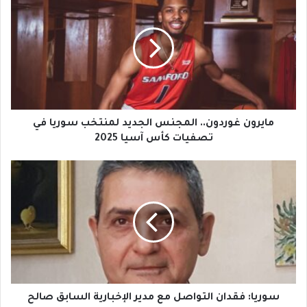
ا
ي
ر
و
ن
غ
و
ر
د
مايرون غوردون.. المجنس الجديد لمنتخب سوريا في
و
تصفيات كأس آسيا 2025
ن
.
س
.
و
ا
ر
ل
ي
م
ا
ج
:
ن
ف
س
ق
ا
د
ل
ا
سوريا: فقدان التواصل مع مدير الإخبارية السابق صالح